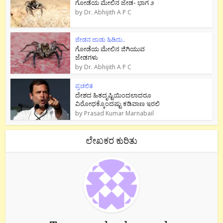
ಗೋಡೆಯ ಮೇಲಿನ ಜೇಡ- ಭಾಗ ೨
by
Dr. Abhijith A P C
ಜೇಡನ ಜಾಡು ಹಿಡಿದು..
ಗೋಡೆಯ ಮೇಲಿನ ಜಿಗಿಯುವ
ಜೇಡಗಳು
by
Dr. Abhijith A P C
ಪ್ರಚಲಿತ
ದೇಶದ ಹಿತದೃಷ್ಟಿಯಿಂದಲಾದರೂ
ವಿರೋಧಕ್ಕೊಂದಷ್ಟು ಕಡಿವಾಣ ಇರಲಿ
by
Prasad Kumar Marnabail
ಲೇಖಕರ ಕುರಿತು