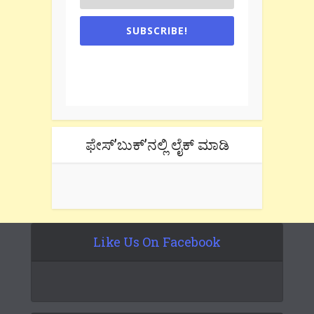
SUBSCRIBE!
One e-mail a week. We don't spam.
Don't forget to check the promotional
tab if you are using gmail.
ಫೇಸ್’ಬುಕ್’ನಲ್ಲಿ ಲೈಕ್ ಮಾಡಿ
Like Us On Facebook