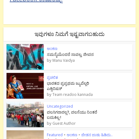
ಇವುಗಳೂ ನಿಮಗೆ ಇಷ್ಟವಾಗಬಹುದು
ಅಂಕಣ
ಸಮಸ್ಯೆಯೆಂದರೆ ಸಾವಲ್ಲ, ಜೀವನ
by
Manu Vaidya
ಪ್ರಚಲಿತ
ಭಾರತದ ಪ್ರಪ್ರಥಮ ಜ್ಯುವೆಲ್ಲರಿ
ಎಕ್ಸಿಬಿಷನ್
by
Team readoo kannada
Uncategorized
ವಲಸಿಗರಾರಲ್ಲ?, ವಲಸೆಯು ನಿಂತರೆ
ಬದುಕಿಲ್ಲ !
by
Guest Author
Featured
•
ಅಂಕಣ
•
ಜೇಡನ ಜಾಡು ಹಿಡಿದು..