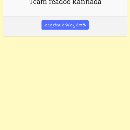
Team readoo kannada
ಎಲ್ಲಾ ಲೇಖನಗಳನ್ನು ನೋಡಿ