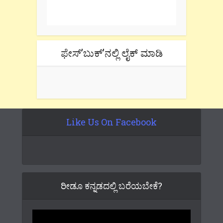
Don't forget to check the promotional
tab if you are using gmail.
ಫೇಸ್’ಬುಕ್’ನಲ್ಲಿ ಲೈಕ್ ಮಾಡಿ
Like Us On Facebook
ರೀಡೂ ಕನ್ನಡದಲ್ಲಿ ಬರೆಯಬೇಕೆ?