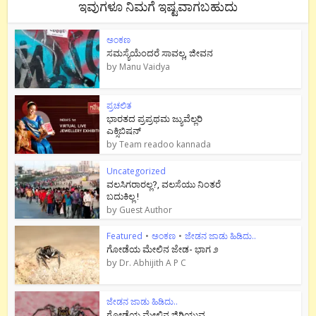
ಇವುಗಳೂ ನಿಮಗೆ ಇಷ್ಟವಾಗಬಹುದು
ಅಂಕಣ
ಸಮಸ್ಯೆಯೆಂದರೆ ಸಾವಲ್ಲ, ಜೀವನ
by
Manu Vaidya
ಪ್ರಚಲಿತ
ಭಾರತದ ಪ್ರಪ್ರಥಮ ಜ್ಯುವೆಲ್ಲರಿ
ಎಕ್ಸಿಬಿಷನ್
by
Team readoo kannada
Uncategorized
ವಲಸಿಗರಾರಲ್ಲ?, ವಲಸೆಯು ನಿಂತರೆ
ಬದುಕಿಲ್ಲ !
by
Guest Author
Featured
•
ಅಂಕಣ
•
ಜೇಡನ ಜಾಡು ಹಿಡಿದು..
ಗೋಡೆಯ ಮೇಲಿನ ಜೇಡ- ಭಾಗ ೨
by
Dr. Abhijith A P C
ಜೇಡನ ಜಾಡು ಹಿಡಿದು..
ಗೋಡೆಯ ಮೇಲಿನ ಜಿಗಿಯುವ