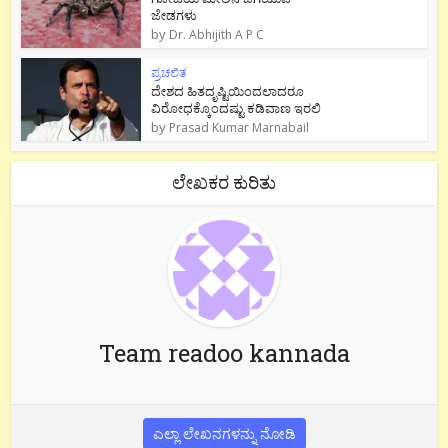
ಜೇಡಗಳು
by
Dr. Abhijith A P C
ಪ್ರಚಲಿತ
ದೇಶದ ಹಿತದೃಷ್ಟಿಯಿಂದಲಾದರೂ
ವಿರೋಧಕ್ಕೊಂದಷ್ಟು ಕಡಿವಾಣ ಇರಲಿ
by
Prasad Kumar Marnabail
ಲೇಖಕರ ಕುರಿತು
Team readoo kannada
ಎಲ್ಲಾ ಲೇಖನಗಳನ್ನು ನೋಡಿ