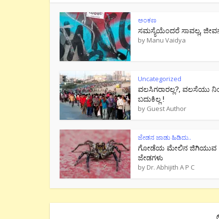
ಅಂಕಣ
ಸಮಸ್ಯೆಯೆಂದರೆ ಸಾವಲ್ಲ, ಜೀವ
by
Manu Vaidya
Uncategorized
ವಲಸಿಗರಾರಲ್ಲ?, ವಲಸೆಯು ನಿ
ಬದುಕಿಲ್ಲ !
by
Guest Author
ಜೇಡನ ಜಾಡು ಹಿಡಿದು..
ಗೋಡೆಯ ಮೇಲಿನ ಜಿಗಿಯುವ
ಜೇಡಗಳು
by
Dr. Abhijith A P C