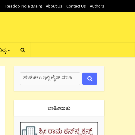
Readoo India (Main)
About Us
Contact Us
Authors
ಿಧ್ಯ
ಜಾಹೀರಾತು