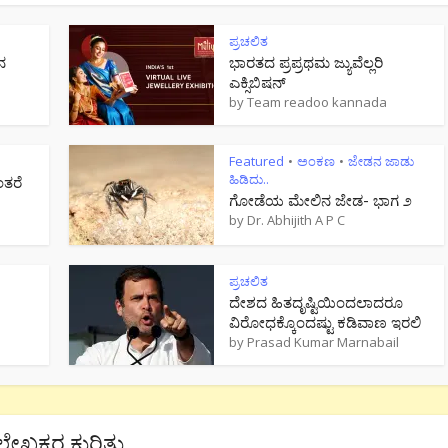
ಪ್ರಚಲಿತ
ನ
ಭಾರತದ ಪ್ರಪ್ರಥಮ ಜ್ಯುವೆಲ್ಲರಿ
ಎಕ್ಸಿಬಿಷನ್
by
Team readoo kannada
Featured
ಅಂಕಣ
ಜೇಡನ ಜಾಡು
•
•
ಹಿಡಿದು..
ಂತರೆ
ಗೋಡೆಯ ಮೇಲಿನ ಜೇಡ- ಭಾಗ ೨
by
Dr. Abhijith A P C
ಪ್ರಚಲಿತ
ದೇಶದ ಹಿತದೃಷ್ಟಿಯಿಂದಲಾದರೂ
ವಿರೋಧಕ್ಕೊಂದಷ್ಟು ಕಡಿವಾಣ ಇರಲಿ
by
Prasad Kumar Marnabail
ಲೇಖಕರ ಕುರಿತು