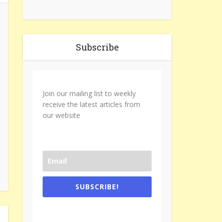
Subscribe
Join our mailing list to weekly
receive the latest articles from
our website
SUBSCRIBE!
One e-mail a week. We don't spam.
Don't forget to check the promotional
tab if you are using gmail.