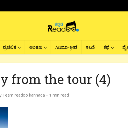
ಪ್ರಚಲಿತ
ಅಂಕಣ
ಸಿನಿಮಾ-ಕ್ರೀಡೆ
ಕವಿತೆ
ಕಥೆ
ವೈವ
y from the tour (4)
y
Team readoo kannada
1 min read