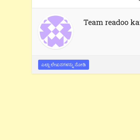
Team readoo k
ಎಲ್ಲಾ ಲೇಖನಗಳನ್ನು ನೋಡಿ