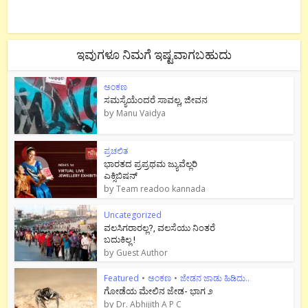
ಇವುಗಳೂ ನಿಮಗೆ ಇಷ್ಟವಾಗಬಹುದು
ಅಂಕಣ
ಸಮಸ್ಯೆಯೆಂದರೆ ಸಾವಲ್ಲ, ಜೀವನ
by
Manu Vaidya
ಪ್ರಚಲಿತ
ಭಾರತದ ಪ್ರಪ್ರಥಮ ಜ್ಯುವೆಲ್ಲರಿ
ಎಕ್ಸಿಬಿಷನ್
by
Team readoo kannada
Uncategorized
ವಲಸಿಗರಾರಲ್ಲ?, ವಲಸೆಯು ನಿಂತರೆ
ಬದುಕಿಲ್ಲ !
by
Guest Author
Featured
•
ಅಂಕಣ
•
ಜೇಡನ ಜಾಡು ಹಿಡಿದು..
ಗೋಡೆಯ ಮೇಲಿನ ಜೇಡ- ಭಾಗ ೨
by
Dr. Abhijith A P C