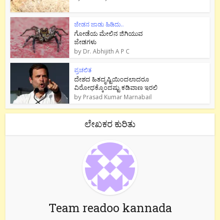
ಜೇಡನ ಜಾಡು ಹಿಡಿದು..
ಗೋಡೆಯ ಮೇಲಿನ ಜಿಗಿಯುವ
ಜೇಡಗಳು
by
Dr. Abhijith A P C
ಪ್ರಚಲಿತ
ದೇಶದ ಹಿತದೃಷ್ಟಿಯಿಂದಲಾದರೂ
ವಿರೋಧಕ್ಕೊಂದಷ್ಟು ಕಡಿವಾಣ ಇರಲಿ
by
Prasad Kumar Marnabail
ಲೇಖಕರ ಕುರಿತು
Team readoo kannada