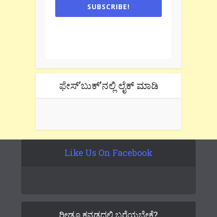
SUBSCRIBE!
One e-mail a week. We don't spam.
Don't forget to check the promotional
tab if you are using gmail.
ಫೇಸ್’ಬುಕ್’ನಲ್ಲಿ ಲೈಕ್ ಮಾಡಿ
Like Us On Facebook
ರೀಡೂ ಕನ್ನಡದಲ್ಲಿ ಬರೆಯಬೇಕೆ?