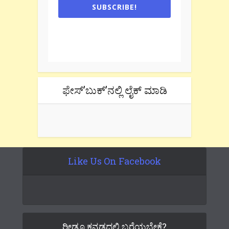
SUBSCRIBE!
One e-mail a week. We don't spam.
Don't forget to check the promotional
tab if you are using gmail.
ಫೇಸ್’ಬುಕ್’ನಲ್ಲಿ ಲೈಕ್ ಮಾಡಿ
Like Us On Facebook
ರೀಡೂ ಕನ್ನಡದಲ್ಲಿ ಬರೆಯಬೇಕೆ?