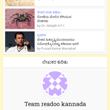
ಜೇಡನ ಜಾಡು ಹಿಡಿದು..
ಗೋಡೆಯ ಮೇಲಿನ ಜಿಗಿಯುವ
ಜೇಡಗಳು
by
Dr. Abhijith A P C
ಪ್ರಚಲಿತ
ದೇಶದ ಹಿತದೃಷ್ಟಿಯಿಂದಲಾದರೂ
ವಿರೋಧಕ್ಕೊಂದಷ್ಟು ಕಡಿವಾಣ ಇರಲಿ
by
Prasad Kumar Marnabail
ಲೇಖಕರ ಕುರಿತು
Team readoo kannada