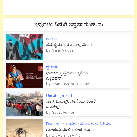
ಇವುಗಳೂ ನಿಮಗೆ ಇಷ್ಟವಾಗಬಹುದು
ಅಂಕಣ
ಸಮಸ್ಯೆಯೆಂದರೆ ಸಾವಲ್ಲ, ಜೀವನ
by
Manu Vaidya
ಪ್ರಚಲಿತ
ಭಾರತದ ಪ್ರಪ್ರಥಮ ಜ್ಯುವೆಲ್ಲರಿ
ಎಕ್ಸಿಬಿಷನ್
by
Team readoo kannada
Uncategorized
ವಲಸಿಗರಾರಲ್ಲ?, ವಲಸೆಯು ನಿಂತರೆ
ಬದುಕಿಲ್ಲ !
by
Guest Author
Featured
•
ಅಂಕಣ
•
ಜೇಡನ ಜಾಡು ಹಿಡಿದು..
ಗೋಡೆಯ ಮೇಲಿನ ಜೇಡ- ಭಾಗ ೨
by
Dr. Abhijith A P C