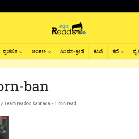
ಪ್ರಚಲಿತ
ಅಂಕಣ
ಸಿನಿಮಾ-ಕ್ರೀಡೆ
ಕವಿತೆ
ಕಥೆ
ವೈವ
orn-ban
by
Team readoo kannada
1 min read