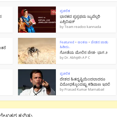
ಪ್ರಚಲಿತ
ನ
ಭಾರತದ ಪ್ರಪ್ರಥಮ ಜ್ಯುವೆಲ್ಲರಿ
ಎಕ್ಸಿಬಿಷನ್
by
Team readoo kannada
Featured
ಅಂಕಣ
ಜೇಡನ ಜಾಡು
•
•
ಹಿಡಿದು..
ಂತರೆ
ಗೋಡೆಯ ಮೇಲಿನ ಜೇಡ- ಭಾಗ ೨
by
Dr. Abhijith A P C
ಪ್ರಚಲಿತ
ದೇಶದ ಹಿತದೃಷ್ಟಿಯಿಂದಲಾದರೂ
ವಿರೋಧಕ್ಕೊಂದಷ್ಟು ಕಡಿವಾಣ ಇರಲಿ
by
Prasad Kumar Marnabail
ಲೇಖಕರ ಕುರಿತು