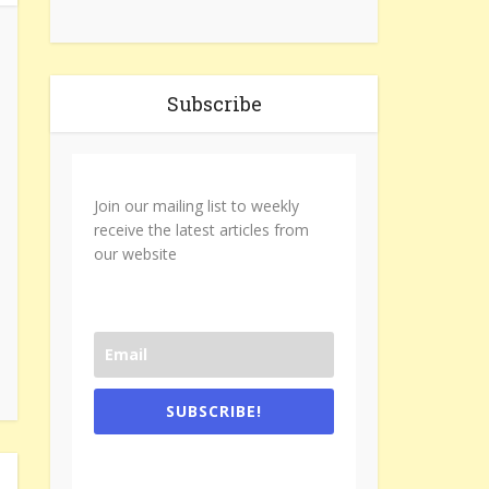
Subscribe
Join our mailing list to weekly
receive the latest articles from
our website
SUBSCRIBE!
One e-mail a week. We don't spam.
Don't forget to check the promotional
tab if you are using gmail.