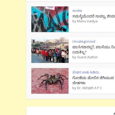
ಅಂಕಣ
ಸಮಸ್ಯೆಯೆಂದರೆ ಸಾವಲ್ಲ, ಜೀವ
by
Manu Vaidya
Uncategorized
ವಲಸಿಗರಾರಲ್ಲ?, ವಲಸೆಯು ನಿ
ಬದುಕಿಲ್ಲ !
by
Guest Author
ಜೇಡನ ಜಾಡು ಹಿಡಿದು..
ಗೋಡೆಯ ಮೇಲಿನ ಜಿಗಿಯುವ
ಜೇಡಗಳು
by
Dr. Abhijith A P C