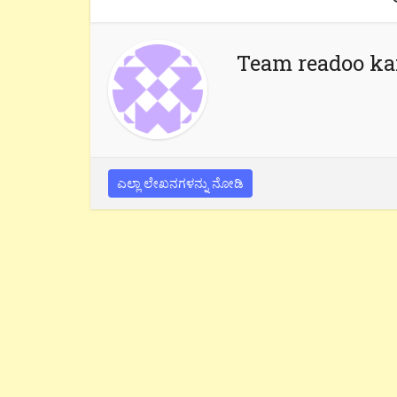
Team readoo k
ಎಲ್ಲಾ ಲೇಖನಗಳನ್ನು ನೋಡಿ