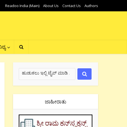
Readoo India (Main)
About Us
Contact Us
Authors
ಿಧ್ಯ
ಜಾಹೀರಾತು