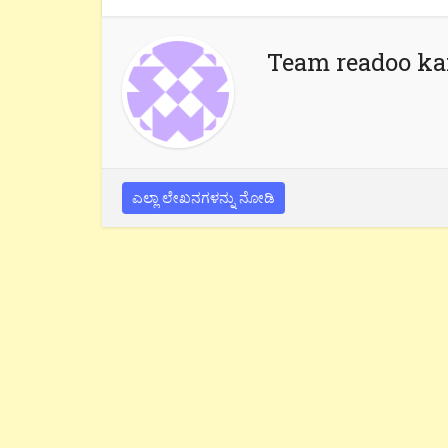
Team readoo k
ಎಲ್ಲಾ ಲೇಖನಗಳನ್ನು ನೋಡಿ