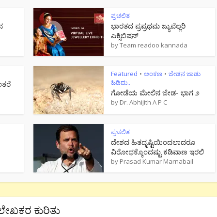
ಪ್ರಚಲಿತ
ನ
ಭಾರತದ ಪ್ರಪ್ರಥಮ ಜ್ಯುವೆಲ್ಲರಿ
ಎಕ್ಸಿಬಿಷನ್
by
Team readoo kannada
Featured
ಅಂಕಣ
ಜೇಡನ ಜಾಡು
•
•
ಹಿಡಿದು..
ಂತರೆ
ಗೋಡೆಯ ಮೇಲಿನ ಜೇಡ- ಭಾಗ ೨
by
Dr. Abhijith A P C
ಪ್ರಚಲಿತ
ದೇಶದ ಹಿತದೃಷ್ಟಿಯಿಂದಲಾದರೂ
ವಿರೋಧಕ್ಕೊಂದಷ್ಟು ಕಡಿವಾಣ ಇರಲಿ
by
Prasad Kumar Marnabail
ಲೇಖಕರ ಕುರಿತು