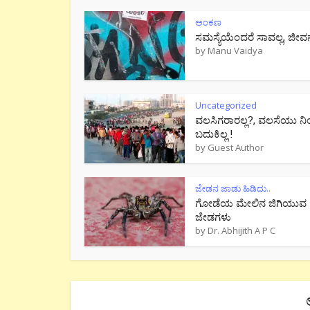
ಅಂಕಣ
ಸಮಸ್ಯೆಯೆಂದರೆ ಸಾವಲ್ಲ, ಜೀವ
by
Manu Vaidya
Uncategorized
ವಲಸಿಗರಾರಲ್ಲ?, ವಲಸೆಯು ನಿ
ಬದುಕಿಲ್ಲ !
by
Guest Author
ಜೇಡನ ಜಾಡು ಹಿಡಿದು..
ಗೋಡೆಯ ಮೇಲಿನ ಜಿಗಿಯುವ
ಜೇಡಗಳು
by
Dr. Abhijith A P C