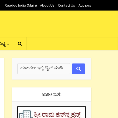
Readoo India (Main)
About Us
Contact Us
Authors
ಿಧ್ಯ
ಜಾಹೀರಾತು