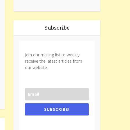
Subscribe
Join our mailing list to weekly
receive the latest articles from
our website
SUBSCRIBE!
One e-mail a week. We don't spam.
Don't forget to check the promotional
tab if you are using gmail.