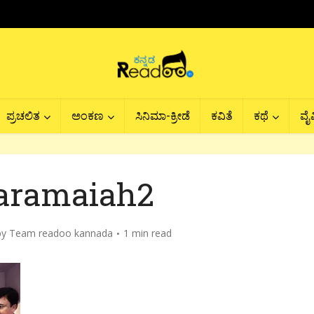
ಪ್ರಚಲಿತ
ಅಂಕಣ
ಸಿನಿಮಾ-ಕ್ರೀಡೆ
ಕವಿತೆ
ಕಥೆ
ವೈವ
aramaiah2
by
Team readoo kannada
1 min read