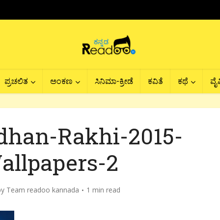
ಪ್ರಚಲಿತ
ಅಂಕಣ
ಸಿನಿಮಾ-ಕ್ರೀಡೆ
ಕವಿತೆ
ಕಥೆ
ವೈವ
dhan-Rakhi-2015-
llpapers-2
by
Team readoo kannada
1 min read