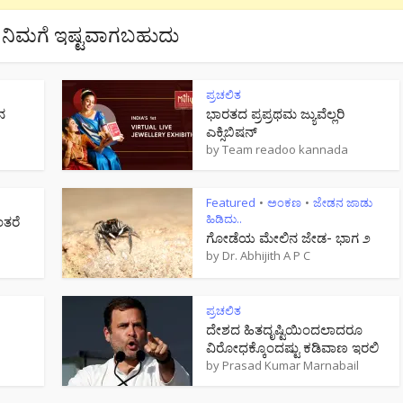
ನಿಮಗೆ ಇಷ್ಟವಾಗಬಹುದು
ಪ್ರಚಲಿತ
ನ
ಭಾರತದ ಪ್ರಪ್ರಥಮ ಜ್ಯುವೆಲ್ಲರಿ
ಎಕ್ಸಿಬಿಷನ್
by
Team readoo kannada
Featured
ಅಂಕಣ
ಜೇಡನ ಜಾಡು
•
•
ಹಿಡಿದು..
ಂತರೆ
ಗೋಡೆಯ ಮೇಲಿನ ಜೇಡ- ಭಾಗ ೨
by
Dr. Abhijith A P C
ಪ್ರಚಲಿತ
ದೇಶದ ಹಿತದೃಷ್ಟಿಯಿಂದಲಾದರೂ
ವಿರೋಧಕ್ಕೊಂದಷ್ಟು ಕಡಿವಾಣ ಇರಲಿ
by
Prasad Kumar Marnabail