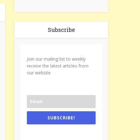
Subscribe
Join our mailing list to weekly
receive the latest articles from
our website
SUBSCRIBE!
One e-mail a week. We don't spam.
Don't forget to check the promotional
tab if you are using gmail.