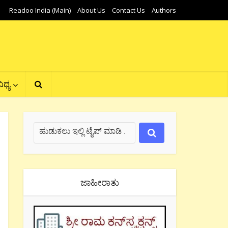
Readoo India (Main)
About Us
Contact Us
Authors
ಿಧ್ಯ
ಜಾಹೀರಾತು