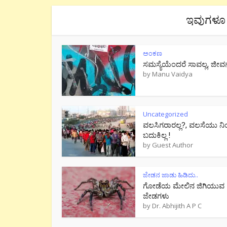
ಇವುಗಳೂ 
ಅಂಕಣ
ಸಮಸ್ಯೆಯೆಂದರೆ ಸಾವಲ್ಲ, ಜೀವ
by
Manu Vaidya
Uncategorized
ವಲಸಿಗರಾರಲ್ಲ?, ವಲಸೆಯು ನಿ
ಬದುಕಿಲ್ಲ !
by
Guest Author
ಜೇಡನ ಜಾಡು ಹಿಡಿದು..
ಗೋಡೆಯ ಮೇಲಿನ ಜಿಗಿಯುವ
ಜೇಡಗಳು
by
Dr. Abhijith A P C