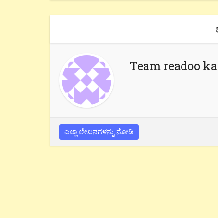
Team readoo k
ಎಲ್ಲಾ ಲೇಖನಗಳನ್ನು ನೋಡಿ