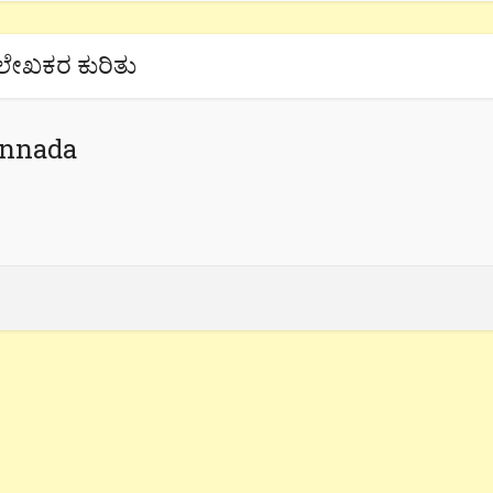
ಲೇಖಕರ ಕುರಿತು
annada