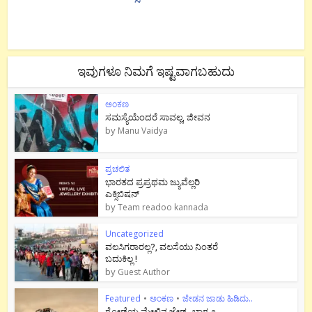
ಇವುಗಳೂ ನಿಮಗೆ ಇಷ್ಟವಾಗಬಹುದು
ಅಂಕಣ
ಸಮಸ್ಯೆಯೆಂದರೆ ಸಾವಲ್ಲ, ಜೀವನ
by
Manu Vaidya
ಪ್ರಚಲಿತ
ಭಾರತದ ಪ್ರಪ್ರಥಮ ಜ್ಯುವೆಲ್ಲರಿ
ಎಕ್ಸಿಬಿಷನ್
by
Team readoo kannada
Uncategorized
ವಲಸಿಗರಾರಲ್ಲ?, ವಲಸೆಯು ನಿಂತರೆ
ಬದುಕಿಲ್ಲ !
by
Guest Author
Featured
•
ಅಂಕಣ
•
ಜೇಡನ ಜಾಡು ಹಿಡಿದು..
ಗೋಡೆಯ ಮೇಲಿನ ಜೇಡ- ಭಾಗ ೨