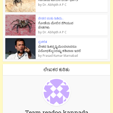
by
Dr. Abhijith A P C
ಜೇಡನ ಜಾಡು ಹಿಡಿದು..
ಗೋಡೆಯ ಮೇಲಿನ ಜಿಗಿಯುವ
ಜೇಡಗಳು
by
Dr. Abhijith A P C
ಪ್ರಚಲಿತ
ದೇಶದ ಹಿತದೃಷ್ಟಿಯಿಂದಲಾದರೂ
ವಿರೋಧಕ್ಕೊಂದಷ್ಟು ಕಡಿವಾಣ ಇರಲಿ
by
Prasad Kumar Marnabail
ಲೇಖಕರ ಕುರಿತು
Team readoo kannada