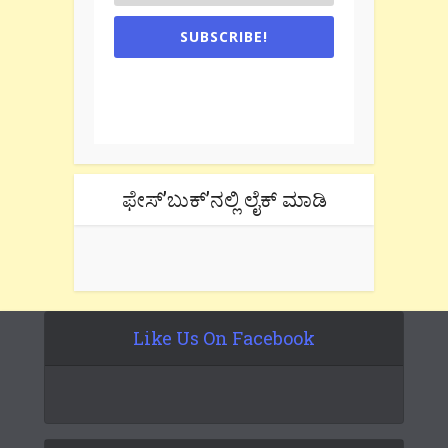
SUBSCRIBE!
One e-mail a week. We don't spam.
Don't forget to check the promotional
tab if you are using gmail.
ಫೇಸ್’ಬುಕ್’ನಲ್ಲಿ ಲೈಕ್ ಮಾಡಿ
Like Us On Facebook