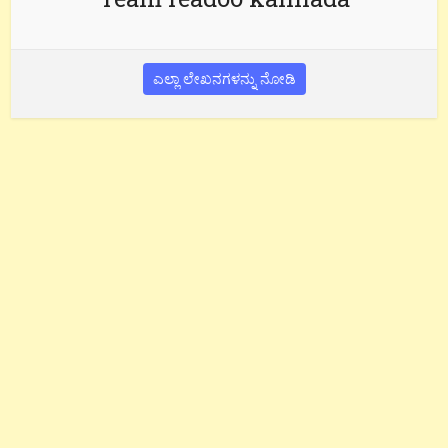
ಎಲ್ಲಾ ಲೇಖನಗಳನ್ನು ನೋಡಿ