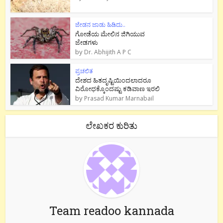
ಜೇಡನ ಜಾಡು ಹಿಡಿದು..
ಗೋಡೆಯ ಮೇಲಿನ ಜಿಗಿಯುವ
ಜೇಡಗಳು
by
Dr. Abhijith A P C
ಪ್ರಚಲಿತ
ದೇಶದ ಹಿತದೃಷ್ಟಿಯಿಂದಲಾದರೂ
ವಿರೋಧಕ್ಕೊಂದಷ್ಟು ಕಡಿವಾಣ ಇರಲಿ
by
Prasad Kumar Marnabail
ಲೇಖಕರ ಕುರಿತು
Team readoo kannada