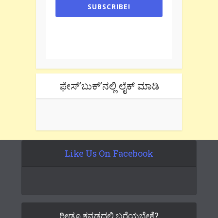
SUBSCRIBE!
One e-mail a week. We don't spam.
Don't forget to check the promotional
tab if you are using gmail.
ಫೇಸ್’ಬುಕ್’ನಲ್ಲಿ ಲೈಕ್ ಮಾಡಿ
Like Us On Facebook
ರೀಡೂ ಕನ್ನಡದಲ್ಲಿ ಬರೆಯಬೇಕೆ?