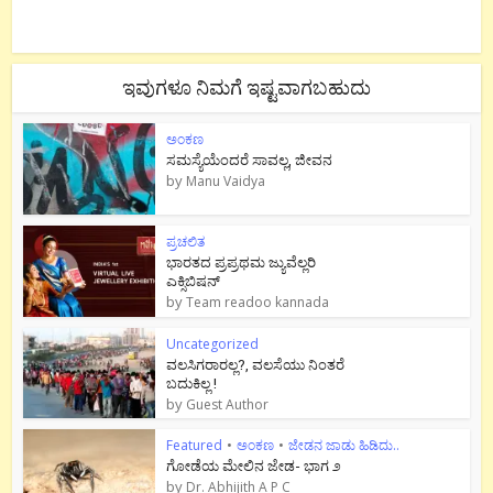
ಇವುಗಳೂ ನಿಮಗೆ ಇಷ್ಟವಾಗಬಹುದು
ಅಂಕಣ
ಸಮಸ್ಯೆಯೆಂದರೆ ಸಾವಲ್ಲ, ಜೀವನ
by
Manu Vaidya
ಪ್ರಚಲಿತ
ಭಾರತದ ಪ್ರಪ್ರಥಮ ಜ್ಯುವೆಲ್ಲರಿ
ಎಕ್ಸಿಬಿಷನ್
by
Team readoo kannada
Uncategorized
ವಲಸಿಗರಾರಲ್ಲ?, ವಲಸೆಯು ನಿಂತರೆ
ಬದುಕಿಲ್ಲ !
by
Guest Author
Featured
•
ಅಂಕಣ
•
ಜೇಡನ ಜಾಡು ಹಿಡಿದು..
ಗೋಡೆಯ ಮೇಲಿನ ಜೇಡ- ಭಾಗ ೨
by
Dr. Abhijith A P C