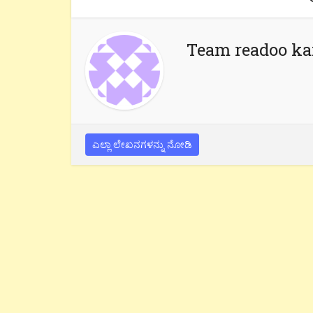
Team readoo k
ಎಲ್ಲಾ ಲೇಖನಗಳನ್ನು ನೋಡಿ