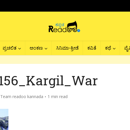
ಪ್ರಚಲಿತ
ಅಂಕಣ
ಸಿನಿಮಾ-ಕ್ರೀಡೆ
ಕವಿತೆ
ಕಥೆ
ವೈವ
156_Kargil_War
y
Team readoo kannada
1 min read