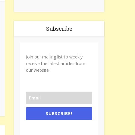
Subscribe
Join our mailing list to weekly
receive the latest articles from
our website
SUBSCRIBE!
One e-mail a week. We don't spam.
Don't forget to check the promotional
tab if you are using gmail.