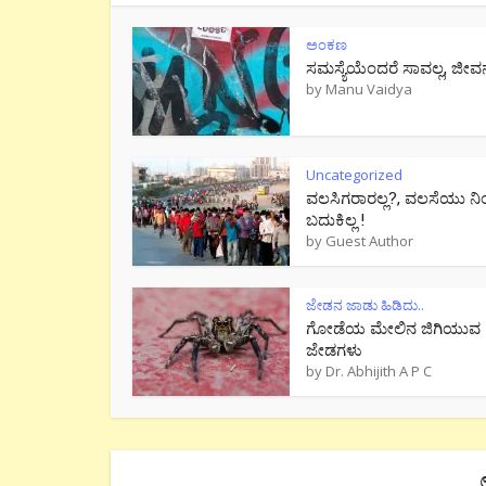
ಅಂಕಣ
ಸಮಸ್ಯೆಯೆಂದರೆ ಸಾವಲ್ಲ, ಜೀವ
by
Manu Vaidya
Uncategorized
ವಲಸಿಗರಾರಲ್ಲ?, ವಲಸೆಯು ನಿ
ಬದುಕಿಲ್ಲ !
by
Guest Author
ಜೇಡನ ಜಾಡು ಹಿಡಿದು..
ಗೋಡೆಯ ಮೇಲಿನ ಜಿಗಿಯುವ
ಜೇಡಗಳು
by
Dr. Abhijith A P C