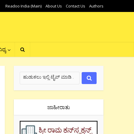
Readoo India (Main)
About Us
Contact Us
Authors
ಿಧ್ಯ
ಜಾಹೀರಾತು