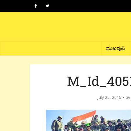
ಮುಖಪುಟ
M_Id_405
July 25, 2015
b