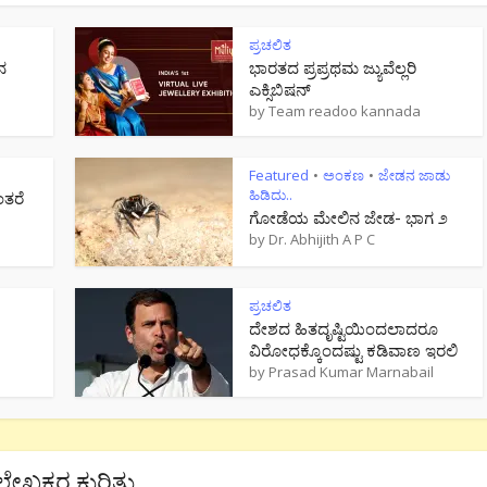
ಪ್ರಚಲಿತ
ನ
ಭಾರತದ ಪ್ರಪ್ರಥಮ ಜ್ಯುವೆಲ್ಲರಿ
ಎಕ್ಸಿಬಿಷನ್
by
Team readoo kannada
Featured
ಅಂಕಣ
ಜೇಡನ ಜಾಡು
•
•
ಹಿಡಿದು..
ಂತರೆ
ಗೋಡೆಯ ಮೇಲಿನ ಜೇಡ- ಭಾಗ ೨
by
Dr. Abhijith A P C
ಪ್ರಚಲಿತ
ದೇಶದ ಹಿತದೃಷ್ಟಿಯಿಂದಲಾದರೂ
ವಿರೋಧಕ್ಕೊಂದಷ್ಟು ಕಡಿವಾಣ ಇರಲಿ
by
Prasad Kumar Marnabail
ಲೇಖಕರ ಕುರಿತು