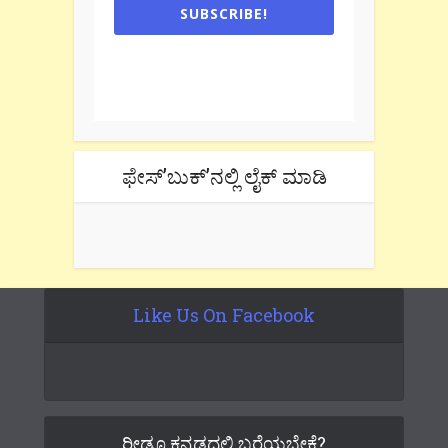
SUBSCRIBE!
One e-mail a week. We don't spam.
Don't forget to check the promotional
tab if you are using gmail.
ಫೇಸ್’ಬುಕ್’ನಲ್ಲಿ ಲೈಕ್ ಮಾಡಿ
Like Us On Facebook
ರೀಡೂ ಕನ್ನಡದಲ್ಲಿ ಬರೆಯಬೇಕೆ?