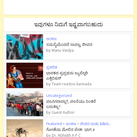
ಇವುಗಳೂ ನಿಮಗೆ ಇಷ್ಟವಾಗಬಹುದು
ಅಂಕಣ
ಸಮಸ್ಯೆಯೆಂದರೆ ಸಾವಲ್ಲ, ಜೀವನ
by
Manu Vaidya
ಪ್ರಚಲಿತ
ಭಾರತದ ಪ್ರಪ್ರಥಮ ಜ್ಯುವೆಲ್ಲರಿ
ಎಕ್ಸಿಬಿಷನ್
by
Team readoo kannada
Uncategorized
ವಲಸಿಗರಾರಲ್ಲ?, ವಲಸೆಯು ನಿಂತರೆ
ಬದುಕಿಲ್ಲ !
by
Guest Author
Featured
•
ಅಂಕಣ
•
ಜೇಡನ ಜಾಡು ಹಿಡಿದು..
ಗೋಡೆಯ ಮೇಲಿನ ಜೇಡ- ಭಾಗ ೨
by
Dr. Abhijith A P C