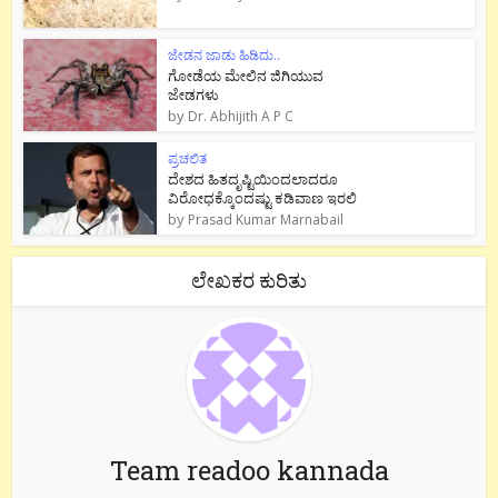
ಜೇಡನ ಜಾಡು ಹಿಡಿದು..
ಗೋಡೆಯ ಮೇಲಿನ ಜಿಗಿಯುವ
ಜೇಡಗಳು
by
Dr. Abhijith A P C
ಪ್ರಚಲಿತ
ದೇಶದ ಹಿತದೃಷ್ಟಿಯಿಂದಲಾದರೂ
ವಿರೋಧಕ್ಕೊಂದಷ್ಟು ಕಡಿವಾಣ ಇರಲಿ
by
Prasad Kumar Marnabail
ಲೇಖಕರ ಕುರಿತು
Team readoo kannada