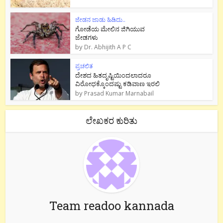
ಜೇಡನ ಜಾಡು ಹಿಡಿದು..
ಗೋಡೆಯ ಮೇಲಿನ ಜಿಗಿಯುವ
ಜೇಡಗಳು
by
Dr. Abhijith A P C
ಪ್ರಚಲಿತ
ದೇಶದ ಹಿತದೃಷ್ಟಿಯಿಂದಲಾದರೂ
ವಿರೋಧಕ್ಕೊಂದಷ್ಟು ಕಡಿವಾಣ ಇರಲಿ
by
Prasad Kumar Marnabail
ಲೇಖಕರ ಕುರಿತು
Team readoo kannada