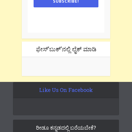
SUBSCRIBE!
One e-mail a week. We don't spam.
Don't forget to check the promotional
tab if you are using gmail.
ಫೇಸ್’ಬುಕ್’ನಲ್ಲಿ ಲೈಕ್ ಮಾಡಿ
Like Us On Facebook
ರೀಡೂ ಕನ್ನಡದಲ್ಲಿ ಬರೆಯಬೇಕೆ?