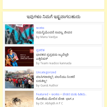
ಇವುಗಳೂ ನಿಮಗೆ ಇಷ್ಟವಾಗಬಹುದು
ಅಂಕಣ
ಸಮಸ್ಯೆಯೆಂದರೆ ಸಾವಲ್ಲ, ಜೀವನ
by
Manu Vaidya
ಪ್ರಚಲಿತ
ಭಾರತದ ಪ್ರಪ್ರಥಮ ಜ್ಯುವೆಲ್ಲರಿ
ಎಕ್ಸಿಬಿಷನ್
by
Team readoo kannada
Uncategorized
ವಲಸಿಗರಾರಲ್ಲ?, ವಲಸೆಯು ನಿಂತರೆ
ಬದುಕಿಲ್ಲ !
by
Guest Author
Featured
•
ಅಂಕಣ
•
ಜೇಡನ ಜಾಡು ಹಿಡಿದು..
ಗೋಡೆಯ ಮೇಲಿನ ಜೇಡ- ಭಾಗ ೨
by
Dr. Abhijith A P C