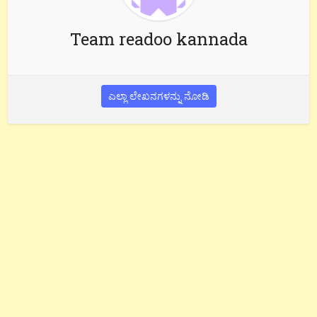
Team readoo kannada
ಎಲ್ಲಾ ಲೇಖನಗಳನ್ನು ನೋಡಿ