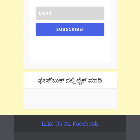
SUBSCRIBE!
One e-mail a week. We don't spam.
Don't forget to check the promotional
tab if you are using gmail.
ಫೇಸ್’ಬುಕ್’ನಲ್ಲಿ ಲೈಕ್ ಮಾಡಿ
Like Us On Facebook