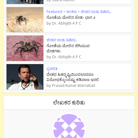
Featured
•
ಅಂಕಣ
•
ಜೇಡನ ಜಾಡು ಹಿಡಿದು..
ಗೋಡೆಯ ಮೇಲಿನ ಜೇಡ- ಭಾಗ ೨
by
Dr. Abhijith A P C
ಜೇಡನ ಜಾಡು ಹಿಡಿದು..
ಗೋಡೆಯ ಮೇಲಿನ ಜಿಗಿಯುವ
ಜೇಡಗಳು
by
Dr. Abhijith A P C
ಪ್ರಚಲಿತ
ದೇಶದ ಹಿತದೃಷ್ಟಿಯಿಂದಲಾದರೂ
ವಿರೋಧಕ್ಕೊಂದಷ್ಟು ಕಡಿವಾಣ ಇರಲಿ
by
Prasad Kumar Marnabail
ಲೇಖಕರ ಕುರಿತು