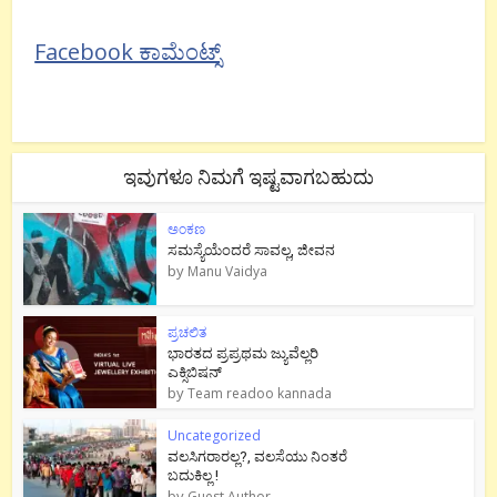
Facebook ಕಾಮೆಂಟ್ಸ್
ಇವುಗಳೂ ನಿಮಗೆ ಇಷ್ಟವಾಗಬಹುದು
ಅಂಕಣ
ಸಮಸ್ಯೆಯೆಂದರೆ ಸಾವಲ್ಲ, ಜೀವನ
by
Manu Vaidya
ಪ್ರಚಲಿತ
ಭಾರತದ ಪ್ರಪ್ರಥಮ ಜ್ಯುವೆಲ್ಲರಿ
ಎಕ್ಸಿಬಿಷನ್
by
Team readoo kannada
Uncategorized
ವಲಸಿಗರಾರಲ್ಲ?, ವಲಸೆಯು ನಿಂತರೆ
ಬದುಕಿಲ್ಲ !
by
Guest Author