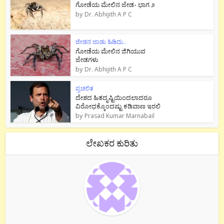
ಗೋಡೆಯ ಮೇಲಿನ ಜೇಡ- ಭಾಗ ೨
by
Dr. Abhijith A P C
ಜೇಡನ ಜಾಡು ಹಿಡಿದು..
ಗೋಡೆಯ ಮೇಲಿನ ಜಿಗಿಯುವ
ಜೇಡಗಳು
by
Dr. Abhijith A P C
ಪ್ರಚಲಿತ
ದೇಶದ ಹಿತದೃಷ್ಟಿಯಿಂದಲಾದರೂ
ವಿರೋಧಕ್ಕೊಂದಷ್ಟು ಕಡಿವಾಣ ಇರಲಿ
by
Prasad Kumar Marnabail
ಲೇಖಕರ ಕುರಿತು