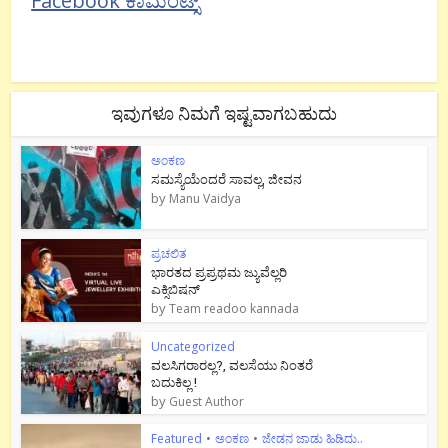
Facebook ಕಾಮೆಂಟ್ಸ್
ಇವುಗಳೂ ನಿಮಗೆ ಇಷ್ಟವಾಗಬಹುದು
ಅಂಕಣ
ಸಮಸ್ಯೆಯೆಂದರೆ ಸಾವಲ್ಲ, ಜೀವನ
by
Manu Vaidya
ಪ್ರಚಲಿತ
ಭಾರತದ ಪ್ರಪ್ರಥಮ ಜ್ಯುವೆಲ್ಲರಿ
ಎಕ್ಸಿಬಿಷನ್
by
Team readoo kannada
Uncategorized
ವಲಸಿಗರಾರಲ್ಲ?, ವಲಸೆಯು ನಿಂತರೆ
ಬದುಕಿಲ್ಲ !
by
Guest Author
Featured
•
ಅಂಕಣ
•
ಜೇಡನ ಜಾಡು ಹಿಡಿದು..