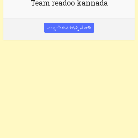
Team readoo kannada
ಎಲ್ಲಾ ಲೇಖನಗಳನ್ನು ನೋಡಿ