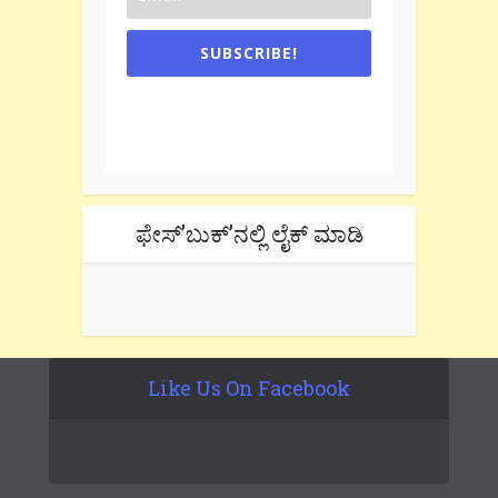
SUBSCRIBE!
One e-mail a week. We don't spam.
Don't forget to check the promotional
tab if you are using gmail.
ಫೇಸ್’ಬುಕ್’ನಲ್ಲಿ ಲೈಕ್ ಮಾಡಿ
Like Us On Facebook