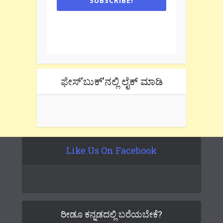
SUBSCRIBE!
One e-mail a week. We don't spam.
Don't forget to check the promotional
tab if you are using gmail.
ಫೇಸ್’ಬುಕ್’ನಲ್ಲಿ ಲೈಕ್ ಮಾಡಿ
Like Us On Facebook
ರೀಡೂ ಕನ್ನಡದಲ್ಲಿ ಬರೆಯಬೇಕೆ?