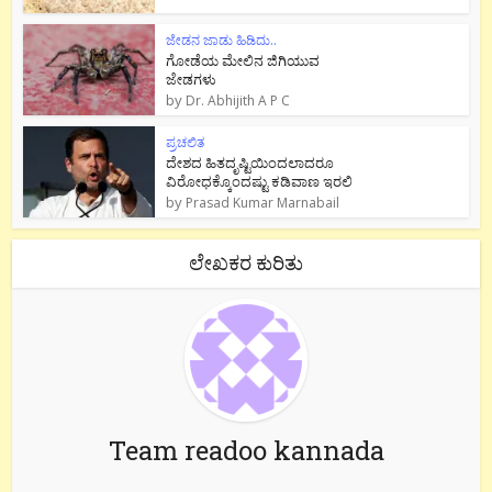
ಜೇಡನ ಜಾಡು ಹಿಡಿದು..
ಗೋಡೆಯ ಮೇಲಿನ ಜಿಗಿಯುವ
ಜೇಡಗಳು
by
Dr. Abhijith A P C
ಪ್ರಚಲಿತ
ದೇಶದ ಹಿತದೃಷ್ಟಿಯಿಂದಲಾದರೂ
ವಿರೋಧಕ್ಕೊಂದಷ್ಟು ಕಡಿವಾಣ ಇರಲಿ
by
Prasad Kumar Marnabail
ಲೇಖಕರ ಕುರಿತು
Team readoo kannada