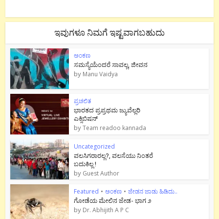
ಇವುಗಳೂ ನಿಮಗೆ ಇಷ್ಟವಾಗಬಹುದು
ಅಂಕಣ
ಸಮಸ್ಯೆಯೆಂದರೆ ಸಾವಲ್ಲ, ಜೀವನ
by
Manu Vaidya
ಪ್ರಚಲಿತ
ಭಾರತದ ಪ್ರಪ್ರಥಮ ಜ್ಯುವೆಲ್ಲರಿ
ಎಕ್ಸಿಬಿಷನ್
by
Team readoo kannada
Uncategorized
ವಲಸಿಗರಾರಲ್ಲ?, ವಲಸೆಯು ನಿಂತರೆ
ಬದುಕಿಲ್ಲ !
by
Guest Author
Featured
•
ಅಂಕಣ
•
ಜೇಡನ ಜಾಡು ಹಿಡಿದು..
ಗೋಡೆಯ ಮೇಲಿನ ಜೇಡ- ಭಾಗ ೨
by
Dr. Abhijith A P C