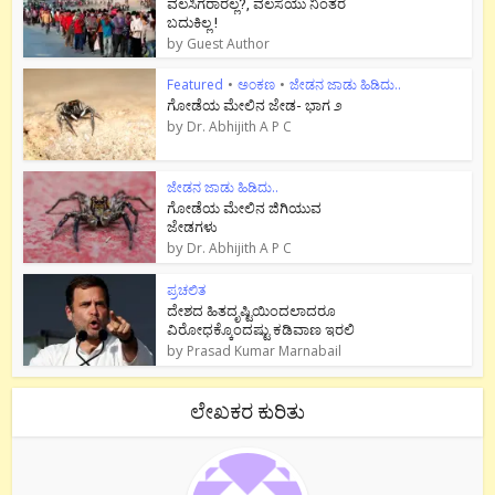
ವಲಸಿಗರಾರಲ್ಲ?, ವಲಸೆಯು ನಿಂತರೆ
ಬದುಕಿಲ್ಲ !
by
Guest Author
Featured
•
ಅಂಕಣ
•
ಜೇಡನ ಜಾಡು ಹಿಡಿದು..
ಗೋಡೆಯ ಮೇಲಿನ ಜೇಡ- ಭಾಗ ೨
by
Dr. Abhijith A P C
ಜೇಡನ ಜಾಡು ಹಿಡಿದು..
ಗೋಡೆಯ ಮೇಲಿನ ಜಿಗಿಯುವ
ಜೇಡಗಳು
by
Dr. Abhijith A P C
ಪ್ರಚಲಿತ
ದೇಶದ ಹಿತದೃಷ್ಟಿಯಿಂದಲಾದರೂ
ವಿರೋಧಕ್ಕೊಂದಷ್ಟು ಕಡಿವಾಣ ಇರಲಿ
by
Prasad Kumar Marnabail
ಲೇಖಕರ ಕುರಿತು