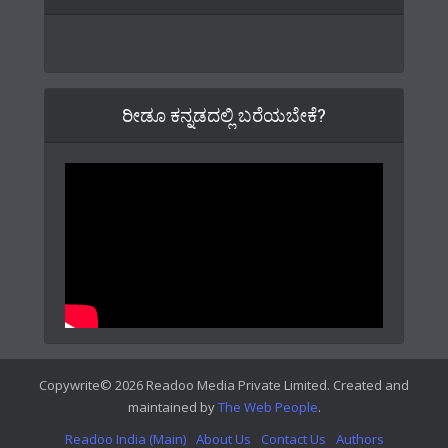
ರೀಡೂ ಕನ್ನಡದಲ್ಲಿ ಬರೆಯಬೇಕೆ?
Copywrite© 2026 Readoo Media Private Limited. Created and
maintained by
The Web People
.
Readoo India (Main)
About Us
Contact Us
Authors