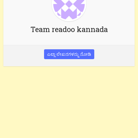
Team readoo kannada
ಎಲ್ಲಾ ಲೇಖನಗಳನ್ನು ನೋಡಿ