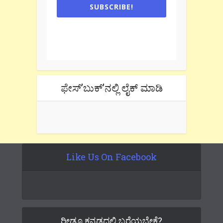
SUBSCRIBE!
One e-mail a week. We don't spam.
Don't forget to check the promotional
tab if you are using gmail.
ಫೇಸ್’ಬುಕ್’ನಲ್ಲಿ ಲೈಕ್ ಮಾಡಿ
Like Us On Facebook
ರೀಡೂ ಕನ್ನಡದಲ್ಲಿ ಬರೆಯಬೇಕೆ?