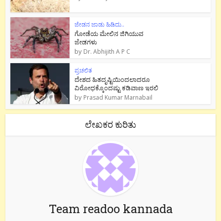
ಜೇಡನ ಜಾಡು ಹಿಡಿದು..
ಗೋಡೆಯ ಮೇಲಿನ ಜಿಗಿಯುವ
ಜೇಡಗಳು
by
Dr. Abhijith A P C
ಪ್ರಚಲಿತ
ದೇಶದ ಹಿತದೃಷ್ಟಿಯಿಂದಲಾದರೂ
ವಿರೋಧಕ್ಕೊಂದಷ್ಟು ಕಡಿವಾಣ ಇರಲಿ
by
Prasad Kumar Marnabail
ಲೇಖಕರ ಕುರಿತು
Team readoo kannada