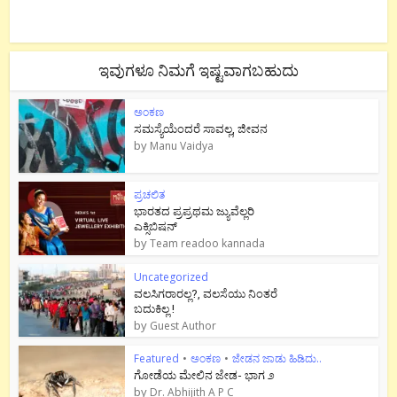
ಇವುಗಳೂ ನಿಮಗೆ ಇಷ್ಟವಾಗಬಹುದು
ಅಂಕಣ
ಸಮಸ್ಯೆಯೆಂದರೆ ಸಾವಲ್ಲ, ಜೀವನ
by
Manu Vaidya
ಪ್ರಚಲಿತ
ಭಾರತದ ಪ್ರಪ್ರಥಮ ಜ್ಯುವೆಲ್ಲರಿ
ಎಕ್ಸಿಬಿಷನ್
by
Team readoo kannada
Uncategorized
ವಲಸಿಗರಾರಲ್ಲ?, ವಲಸೆಯು ನಿಂತರೆ
ಬದುಕಿಲ್ಲ !
by
Guest Author
Featured
•
ಅಂಕಣ
•
ಜೇಡನ ಜಾಡು ಹಿಡಿದು..
ಗೋಡೆಯ ಮೇಲಿನ ಜೇಡ- ಭಾಗ ೨
by
Dr. Abhijith A P C