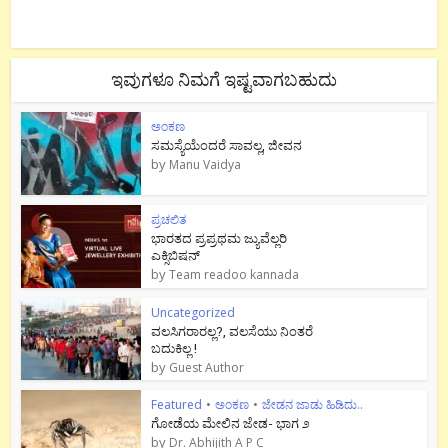
ಇವುಗಳೂ ನಿಮಗೆ ಇಷ್ಟವಾಗಬಹುದು
ಅಂಕಣ
ಸಮಸ್ಯೆಯೆಂದರೆ ಸಾವಲ್ಲ, ಜೀವನ
by
Manu Vaidya
ಪ್ರಚಲಿತ
ಭಾರತದ ಪ್ರಪ್ರಥಮ ಜ್ಯುವೆಲ್ಲರಿ
ಎಕ್ಸಿಬಿಷನ್
by
Team readoo kannada
Uncategorized
ವಲಸಿಗರಾರಲ್ಲ?, ವಲಸೆಯು ನಿಂತರೆ
ಬದುಕಿಲ್ಲ !
by
Guest Author
Featured
•
ಅಂಕಣ
•
ಜೇಡನ ಜಾಡು ಹಿಡಿದು..
ಗೋಡೆಯ ಮೇಲಿನ ಜೇಡ- ಭಾಗ ೨
by
Dr. Abhijith A P C