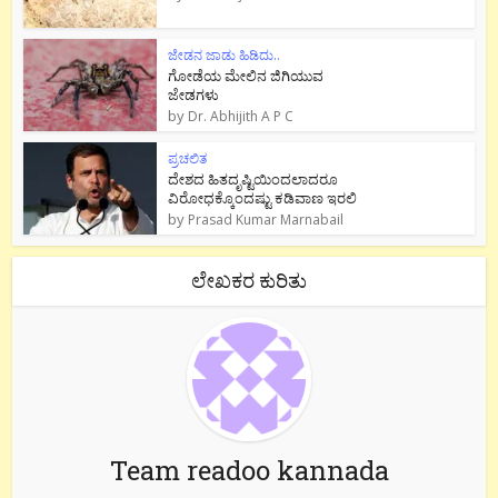
ಜೇಡನ ಜಾಡು ಹಿಡಿದು..
ಗೋಡೆಯ ಮೇಲಿನ ಜಿಗಿಯುವ
ಜೇಡಗಳು
by
Dr. Abhijith A P C
ಪ್ರಚಲಿತ
ದೇಶದ ಹಿತದೃಷ್ಟಿಯಿಂದಲಾದರೂ
ವಿರೋಧಕ್ಕೊಂದಷ್ಟು ಕಡಿವಾಣ ಇರಲಿ
by
Prasad Kumar Marnabail
ಲೇಖಕರ ಕುರಿತು
Team readoo kannada