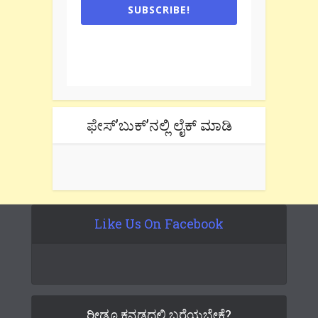
SUBSCRIBE!
One e-mail a week. We don't spam.
Don't forget to check the promotional
tab if you are using gmail.
ಫೇಸ್’ಬುಕ್’ನಲ್ಲಿ ಲೈಕ್ ಮಾಡಿ
Like Us On Facebook
ರೀಡೂ ಕನ್ನಡದಲ್ಲಿ ಬರೆಯಬೇಕೆ?