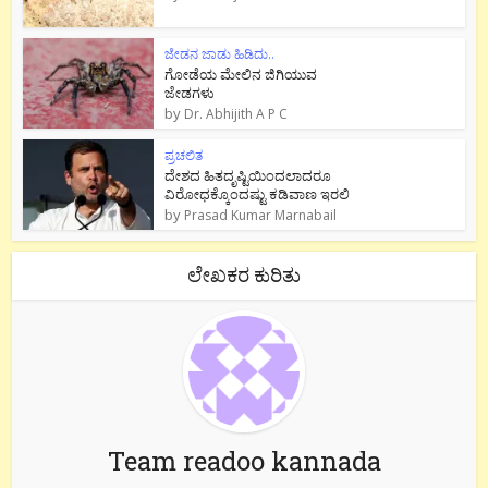
ಜೇಡನ ಜಾಡು ಹಿಡಿದು..
ಗೋಡೆಯ ಮೇಲಿನ ಜಿಗಿಯುವ
ಜೇಡಗಳು
by
Dr. Abhijith A P C
ಪ್ರಚಲಿತ
ದೇಶದ ಹಿತದೃಷ್ಟಿಯಿಂದಲಾದರೂ
ವಿರೋಧಕ್ಕೊಂದಷ್ಟು ಕಡಿವಾಣ ಇರಲಿ
by
Prasad Kumar Marnabail
ಲೇಖಕರ ಕುರಿತು
Team readoo kannada