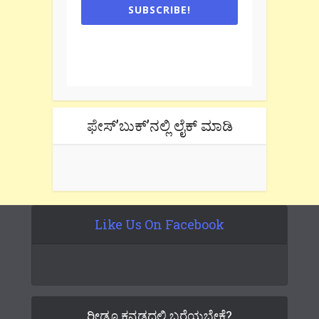
SUBSCRIBE!
One e-mail a week. We don't spam.
Don't forget to check the promotional
tab if you are using gmail.
ಫೇಸ್’ಬುಕ್’ನಲ್ಲಿ ಲೈಕ್ ಮಾಡಿ
Like Us On Facebook
ರೀಡೂ ಕನ್ನಡದಲ್ಲಿ ಬರೆಯಬೇಕೆ?