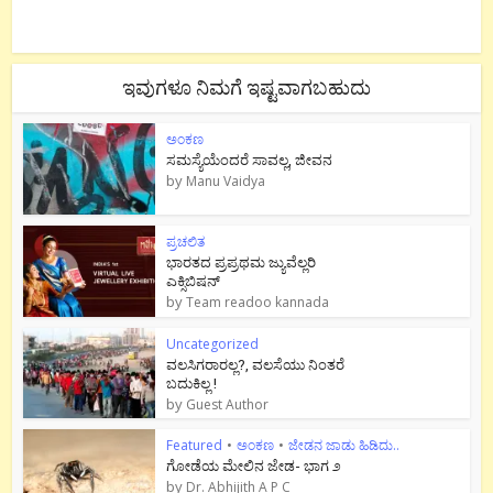
ಇವುಗಳೂ ನಿಮಗೆ ಇಷ್ಟವಾಗಬಹುದು
ಅಂಕಣ
ಸಮಸ್ಯೆಯೆಂದರೆ ಸಾವಲ್ಲ, ಜೀವನ
by
Manu Vaidya
ಪ್ರಚಲಿತ
ಭಾರತದ ಪ್ರಪ್ರಥಮ ಜ್ಯುವೆಲ್ಲರಿ
ಎಕ್ಸಿಬಿಷನ್
by
Team readoo kannada
Uncategorized
ವಲಸಿಗರಾರಲ್ಲ?, ವಲಸೆಯು ನಿಂತರೆ
ಬದುಕಿಲ್ಲ !
by
Guest Author
Featured
•
ಅಂಕಣ
•
ಜೇಡನ ಜಾಡು ಹಿಡಿದು..
ಗೋಡೆಯ ಮೇಲಿನ ಜೇಡ- ಭಾಗ ೨
by
Dr. Abhijith A P C