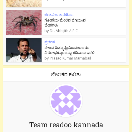
ಜೇಡನ ಜಾಡು ಹಿಡಿದು..
ಗೋಡೆಯ ಮೇಲಿನ ಜಿಗಿಯುವ
ಜೇಡಗಳು
by
Dr. Abhijith A P C
ಪ್ರಚಲಿತ
ದೇಶದ ಹಿತದೃಷ್ಟಿಯಿಂದಲಾದರೂ
ವಿರೋಧಕ್ಕೊಂದಷ್ಟು ಕಡಿವಾಣ ಇರಲಿ
by
Prasad Kumar Marnabail
ಲೇಖಕರ ಕುರಿತು
Team readoo kannada