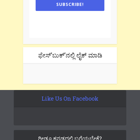
SUBSCRIBE!
One e-mail a week. We don't spam.
Don't forget to check the promotional
tab if you are using gmail.
ಫೇಸ್’ಬುಕ್’ನಲ್ಲಿ ಲೈಕ್ ಮಾಡಿ
Like Us On Facebook
ರೀಡೂ ಕನ್ನಡದಲ್ಲಿ ಬರೆಯಬೇಕೆ?