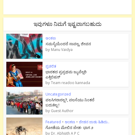
ಇವುಗಳೂ ನಿಮಗೆ ಇಷ್ಟವಾಗಬಹುದು
ಅಂಕಣ
ಸಮಸ್ಯೆಯೆಂದರೆ ಸಾವಲ್ಲ, ಜೀವನ
by
Manu Vaidya
ಪ್ರಚಲಿತ
ಭಾರತದ ಪ್ರಪ್ರಥಮ ಜ್ಯುವೆಲ್ಲರಿ
ಎಕ್ಸಿಬಿಷನ್
by
Team readoo kannada
Uncategorized
ವಲಸಿಗರಾರಲ್ಲ?, ವಲಸೆಯು ನಿಂತರೆ
ಬದುಕಿಲ್ಲ !
by
Guest Author
Featured
•
ಅಂಕಣ
•
ಜೇಡನ ಜಾಡು ಹಿಡಿದು..
ಗೋಡೆಯ ಮೇಲಿನ ಜೇಡ- ಭಾಗ ೨
by
Dr. Abhijith A P C