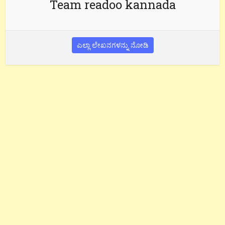
Team readoo kannada
ಎಲ್ಲಾ ಲೇಖನಗಳನ್ನು ನೋಡಿ