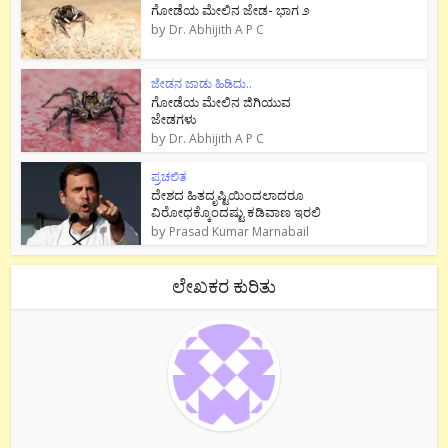
ಗೋಡೆಯ ಮೇಲಿನ ಜೇಡ- ಭಾಗ ೨
by
Dr. Abhijith A P C
ಜೇಡನ ಜಾಡು ಹಿಡಿದು..
ಗೋಡೆಯ ಮೇಲಿನ ಜಿಗಿಯುವ
ಜೇಡಗಳು
by
Dr. Abhijith A P C
ಪ್ರಚಲಿತ
ದೇಶದ ಹಿತದೃಷ್ಟಿಯಿಂದಲಾದರೂ
ವಿರೋಧಕ್ಕೊಂದಷ್ಟು ಕಡಿವಾಣ ಇರಲಿ
by
Prasad Kumar Marnabail
ಲೇಖಕರ ಕುರಿತು