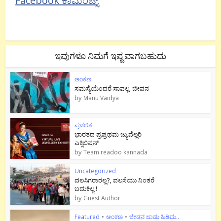
Facebook ಕಾಮೆಂಟ್ಸ್
ಇವುಗಳೂ ನಿಮಗೆ ಇಷ್ಟವಾಗಬಹುದು
ಅಂಕಣ
ಸಮಸ್ಯೆಯೆಂದರೆ ಸಾವಲ್ಲ, ಜೀವನ
by
Manu Vaidya
ಪ್ರಚಲಿತ
ಭಾರತದ ಪ್ರಪ್ರಥಮ ಜ್ಯುವೆಲ್ಲರಿ
ಎಕ್ಸಿಬಿಷನ್
by
Team readoo kannada
Uncategorized
ವಲಸಿಗರಾರಲ್ಲ?, ವಲಸೆಯು ನಿಂತರೆ
ಬದುಕಿಲ್ಲ !
by
Guest Author
Featured
•
ಅಂಕಣ
•
ಜೇಡನ ಜಾಡು ಹಿಡಿದು..