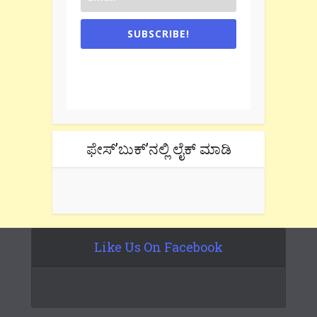
SUBSCRIBE!
One e-mail a week. We don't spam.
Don't forget to check the promotional
tab if you are using gmail.
ಫೇಸ್’ಬುಕ್’ನಲ್ಲಿ ಲೈಕ್ ಮಾಡಿ
Like Us On Facebook