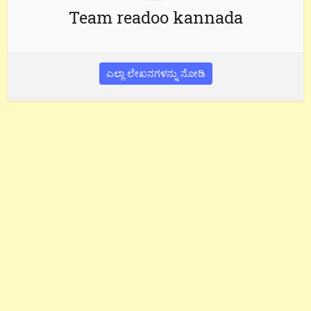
Team readoo kannada
ಎಲ್ಲಾ ಲೇಖನಗಳನ್ನು ನೋಡಿ