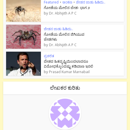
Featured
•
ಅಂಕಣ
•
ಜೇಡನ ಜಾಡು ಹಿಡಿದು..
ಗೋಡೆಯ ಮೇಲಿನ ಜೇಡ- ಭಾಗ ೨
by
Dr. Abhijith A P C
ಜೇಡನ ಜಾಡು ಹಿಡಿದು..
ಗೋಡೆಯ ಮೇಲಿನ ಜಿಗಿಯುವ
ಜೇಡಗಳು
by
Dr. Abhijith A P C
ಪ್ರಚಲಿತ
ದೇಶದ ಹಿತದೃಷ್ಟಿಯಿಂದಲಾದರೂ
ವಿರೋಧಕ್ಕೊಂದಷ್ಟು ಕಡಿವಾಣ ಇರಲಿ
by
Prasad Kumar Marnabail
ಲೇಖಕರ ಕುರಿತು