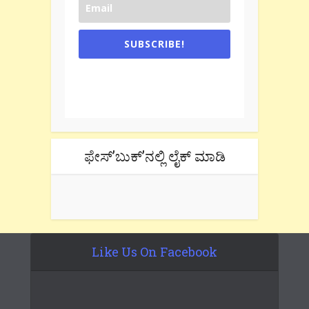
SUBSCRIBE!
One e-mail a week. We don't spam.
Don't forget to check the promotional
tab if you are using gmail.
ಫೇಸ್’ಬುಕ್’ನಲ್ಲಿ ಲೈಕ್ ಮಾಡಿ
Like Us On Facebook