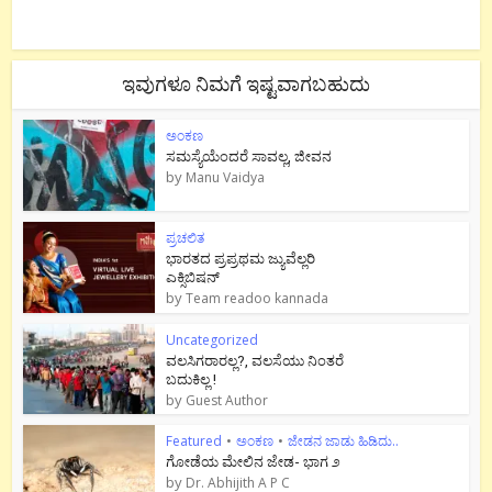
ಇವುಗಳೂ ನಿಮಗೆ ಇಷ್ಟವಾಗಬಹುದು
ಅಂಕಣ
ಸಮಸ್ಯೆಯೆಂದರೆ ಸಾವಲ್ಲ, ಜೀವನ
by
Manu Vaidya
ಪ್ರಚಲಿತ
ಭಾರತದ ಪ್ರಪ್ರಥಮ ಜ್ಯುವೆಲ್ಲರಿ
ಎಕ್ಸಿಬಿಷನ್
by
Team readoo kannada
Uncategorized
ವಲಸಿಗರಾರಲ್ಲ?, ವಲಸೆಯು ನಿಂತರೆ
ಬದುಕಿಲ್ಲ !
by
Guest Author
Featured
•
ಅಂಕಣ
•
ಜೇಡನ ಜಾಡು ಹಿಡಿದು..
ಗೋಡೆಯ ಮೇಲಿನ ಜೇಡ- ಭಾಗ ೨
by
Dr. Abhijith A P C