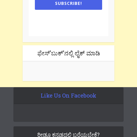
SUBSCRIBE!
One e-mail a week. We don't spam.
Don't forget to check the promotional
tab if you are using gmail.
ಫೇಸ್’ಬುಕ್’ನಲ್ಲಿ ಲೈಕ್ ಮಾಡಿ
Like Us On Facebook
ರೀಡೂ ಕನ್ನಡದಲ್ಲಿ ಬರೆಯಬೇಕೆ?