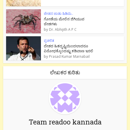
ಜೇಡನ ಜಾಡು ಹಿಡಿದು..
ಗೋಡೆಯ ಮೇಲಿನ ಜಿಗಿಯುವ
ಜೇಡಗಳು
by
Dr. Abhijith A P C
ಪ್ರಚಲಿತ
ದೇಶದ ಹಿತದೃಷ್ಟಿಯಿಂದಲಾದರೂ
ವಿರೋಧಕ್ಕೊಂದಷ್ಟು ಕಡಿವಾಣ ಇರಲಿ
by
Prasad Kumar Marnabail
ಲೇಖಕರ ಕುರಿತು
Team readoo kannada