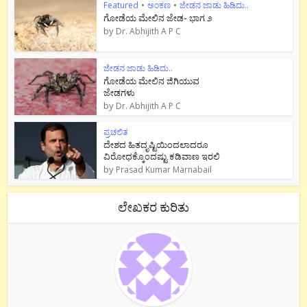
Featured
•
ಅಂಕಣ
•
ಜೇಡನ ಜಾಡು ಹಿಡಿದು..
ಗೋಡೆಯ ಮೇಲಿನ ಜೇಡ- ಭಾಗ ೨
by
Dr. Abhijith A P C
ಜೇಡನ ಜಾಡು ಹಿಡಿದು..
ಗೋಡೆಯ ಮೇಲಿನ ಜಿಗಿಯುವ
ಜೇಡಗಳು
by
Dr. Abhijith A P C
ಪ್ರಚಲಿತ
ದೇಶದ ಹಿತದೃಷ್ಟಿಯಿಂದಲಾದರೂ
ವಿರೋಧಕ್ಕೊಂದಷ್ಟು ಕಡಿವಾಣ ಇರಲಿ
by
Prasad Kumar Marnabail
ಲೇಖಕರ ಕುರಿತು