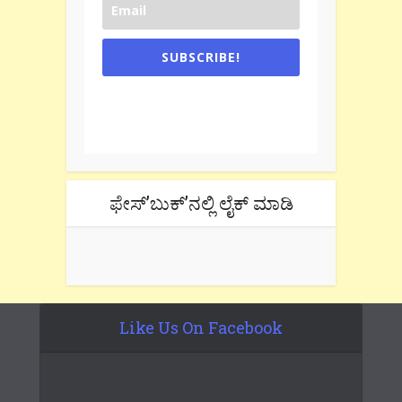
SUBSCRIBE!
One e-mail a week. We don't spam.
Don't forget to check the promotional
tab if you are using gmail.
ಫೇಸ್’ಬುಕ್’ನಲ್ಲಿ ಲೈಕ್ ಮಾಡಿ
Like Us On Facebook