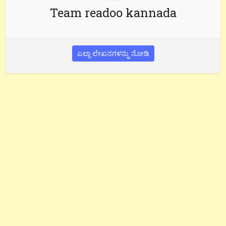
Team readoo kannada
ಎಲ್ಲಾ ಲೇಖನಗಳನ್ನು ನೋಡಿ