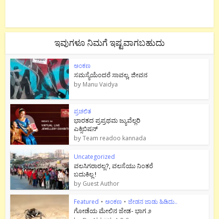
ಇವುಗಳೂ ನಿಮಗೆ ಇಷ್ಟವಾಗಬಹುದು
ಅಂಕಣ
ಸಮಸ್ಯೆಯೆಂದರೆ ಸಾವಲ್ಲ, ಜೀವನ
by
Manu Vaidya
ಪ್ರಚಲಿತ
ಭಾರತದ ಪ್ರಪ್ರಥಮ ಜ್ಯುವೆಲ್ಲರಿ
ಎಕ್ಸಿಬಿಷನ್
by
Team readoo kannada
Uncategorized
ವಲಸಿಗರಾರಲ್ಲ?, ವಲಸೆಯು ನಿಂತರೆ
ಬದುಕಿಲ್ಲ !
by
Guest Author
Featured
•
ಅಂಕಣ
•
ಜೇಡನ ಜಾಡು ಹಿಡಿದು..
ಗೋಡೆಯ ಮೇಲಿನ ಜೇಡ- ಭಾಗ ೨