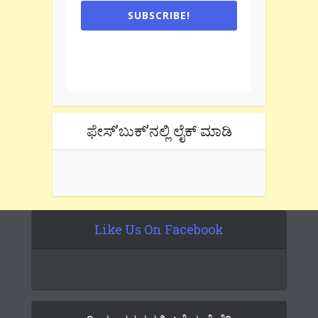
SUBSCRIBE!
One e-mail a week. We don't spam.
Don't forget to check the promotional
tab if you are using gmail.
ಫೇಸ್’ಬುಕ್’ನಲ್ಲಿ ಲೈಕ್ ಮಾಡಿ
Like Us On Facebook