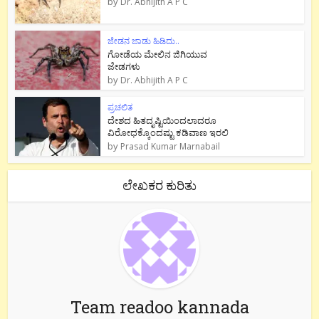
by
Dr. Abhijith A P C
ಜೇಡನ ಜಾಡು ಹಿಡಿದು..
ಗೋಡೆಯ ಮೇಲಿನ ಜಿಗಿಯುವ
ಜೇಡಗಳು
by
Dr. Abhijith A P C
ಪ್ರಚಲಿತ
ದೇಶದ ಹಿತದೃಷ್ಟಿಯಿಂದಲಾದರೂ
ವಿರೋಧಕ್ಕೊಂದಷ್ಟು ಕಡಿವಾಣ ಇರಲಿ
by
Prasad Kumar Marnabail
ಲೇಖಕರ ಕುರಿತು
Team readoo kannada