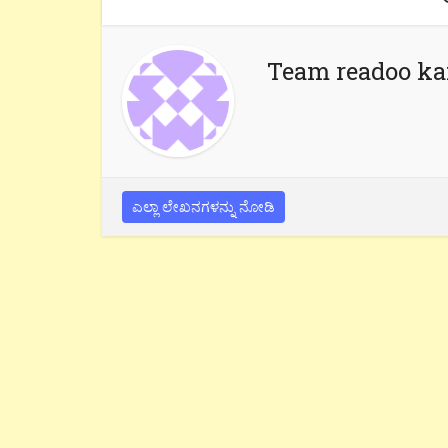
Team readoo k
ಎಲ್ಲಾ ಲೇಖನಗಳನ್ನು ನೋಡಿ