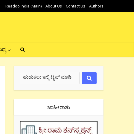
Readoo India (Main)
About Us
Contact Us
Authors
ಿಧ್ಯ
ಜಾಹೀರಾತು