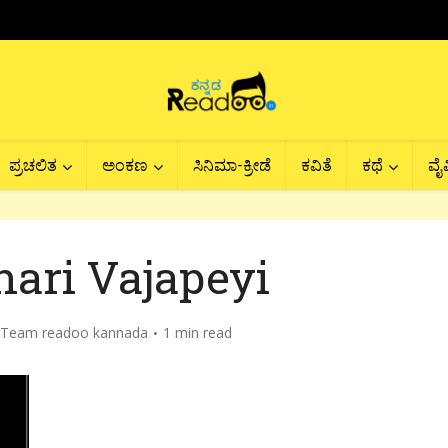
ಪ್ರಚಲಿತ
ಅಂಕಣ
ಸಿನಿಮಾ-ಕ್ರೀಡೆ
ಕವಿತೆ
ಕಥೆ
ವೈವ
hari Vajapeyi
Team readoo kannada
1 min read