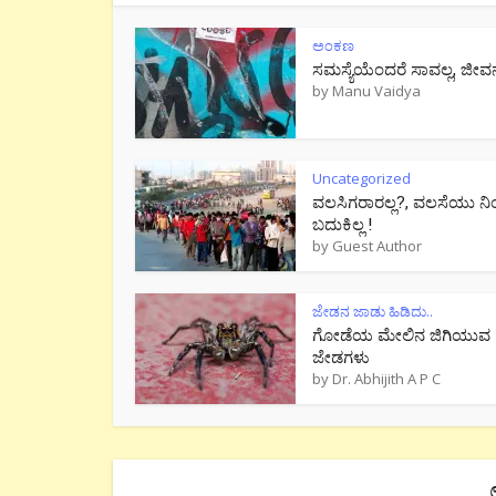
ಅಂಕಣ
ಸಮಸ್ಯೆಯೆಂದರೆ ಸಾವಲ್ಲ, ಜೀವ
by
Manu Vaidya
Uncategorized
ವಲಸಿಗರಾರಲ್ಲ?, ವಲಸೆಯು ನಿ
ಬದುಕಿಲ್ಲ !
by
Guest Author
ಜೇಡನ ಜಾಡು ಹಿಡಿದು..
ಗೋಡೆಯ ಮೇಲಿನ ಜಿಗಿಯುವ
ಜೇಡಗಳು
by
Dr. Abhijith A P C