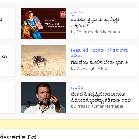
ಪ್ರಚಲಿತ
ನ
ಭಾರತದ ಪ್ರಪ್ರಥಮ ಜ್ಯುವೆಲ್ಲರಿ
ಎಕ್ಸಿಬಿಷನ್
by
Team readoo kannada
Featured
ಅಂಕಣ
ಜೇಡನ ಜಾಡು
•
•
ಹಿಡಿದು..
ಂತರೆ
ಗೋಡೆಯ ಮೇಲಿನ ಜೇಡ- ಭಾಗ ೨
by
Dr. Abhijith A P C
ಪ್ರಚಲಿತ
ದೇಶದ ಹಿತದೃಷ್ಟಿಯಿಂದಲಾದರೂ
ವಿರೋಧಕ್ಕೊಂದಷ್ಟು ಕಡಿವಾಣ ಇರಲಿ
by
Prasad Kumar Marnabail
ಲೇಖಕರ ಕುರಿತು