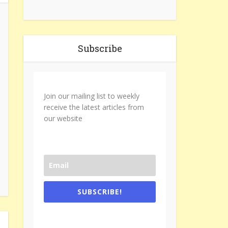
Subscribe
Join our mailing list to weekly
receive the latest articles from
our website
SUBSCRIBE!
One e-mail a week. We don't spam.
Don't forget to check the promotional
tab if you are using gmail.