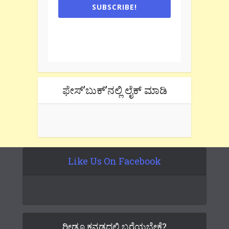
SUBSCRIBE!
One e-mail a week. We don't spam.
Don't forget to check the promotional
tab if you are using gmail.
ಫೇಸ್’ಬುಕ್’ನಲ್ಲಿ ಲೈಕ್ ಮಾಡಿ
Like Us On Facebook
ರೀಡೂ ಕನ್ನಡದಲ್ಲಿ ಬರೆಯಬೇಕೆ?