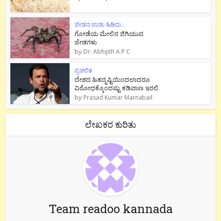
ಜೇಡನ ಜಾಡು ಹಿಡಿದು..
ಗೋಡೆಯ ಮೇಲಿನ ಜಿಗಿಯುವ
ಜೇಡಗಳು
by
Dr. Abhijith A P C
ಪ್ರಚಲಿತ
ದೇಶದ ಹಿತದೃಷ್ಟಿಯಿಂದಲಾದರೂ
ವಿರೋಧಕ್ಕೊಂದಷ್ಟು ಕಡಿವಾಣ ಇರಲಿ
by
Prasad Kumar Marnabail
ಲೇಖಕರ ಕುರಿತು
Team readoo kannada