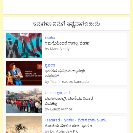
ಇವುಗಳೂ ನಿಮಗೆ ಇಷ್ಟವಾಗಬಹುದು
ಅಂಕಣ
ಸಮಸ್ಯೆಯೆಂದರೆ ಸಾವಲ್ಲ, ಜೀವನ
by
Manu Vaidya
ಪ್ರಚಲಿತ
ಭಾರತದ ಪ್ರಪ್ರಥಮ ಜ್ಯುವೆಲ್ಲರಿ
ಎಕ್ಸಿಬಿಷನ್
by
Team readoo kannada
Uncategorized
ವಲಸಿಗರಾರಲ್ಲ?, ವಲಸೆಯು ನಿಂತರೆ
ಬದುಕಿಲ್ಲ !
by
Guest Author
Featured
•
ಅಂಕಣ
•
ಜೇಡನ ಜಾಡು ಹಿಡಿದು..
ಗೋಡೆಯ ಮೇಲಿನ ಜೇಡ- ಭಾಗ ೨
by
Dr. Abhijith A P C