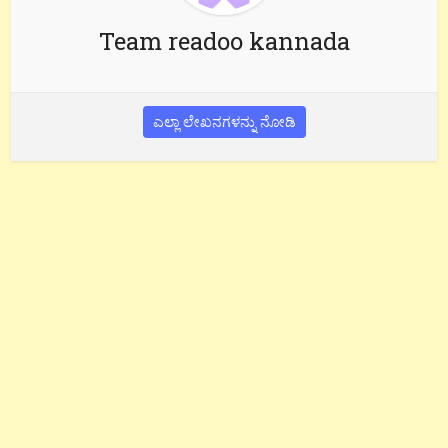
Team readoo kannada
ಎಲ್ಲಾ ಲೇಖನಗಳನ್ನು ನೋಡಿ