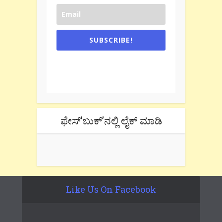
SUBSCRIBE!
One e-mail a week. We don't spam.
Don't forget to check the promotional
tab if you are using gmail.
ಫೇಸ್’ಬುಕ್’ನಲ್ಲಿ ಲೈಕ್ ಮಾಡಿ
Like Us On Facebook