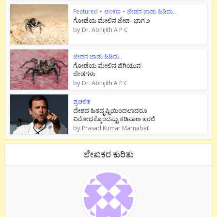
Featured
•
ಅಂಕಣ
•
ಜೇಡನ ಜಾಡು ಹಿಡಿದು..
ಗೋಡೆಯ ಮೇಲಿನ ಜೇಡ- ಭಾಗ ೨
by
Dr. Abhijith A P C
ಜೇಡನ ಜಾಡು ಹಿಡಿದು..
ಗೋಡೆಯ ಮೇಲಿನ ಜಿಗಿಯುವ
ಜೇಡಗಳು
by
Dr. Abhijith A P C
ಪ್ರಚಲಿತ
ದೇಶದ ಹಿತದೃಷ್ಟಿಯಿಂದಲಾದರೂ
ವಿರೋಧಕ್ಕೊಂದಷ್ಟು ಕಡಿವಾಣ ಇರಲಿ
by
Prasad Kumar Marnabail
ಲೇಖಕರ ಕುರಿತು