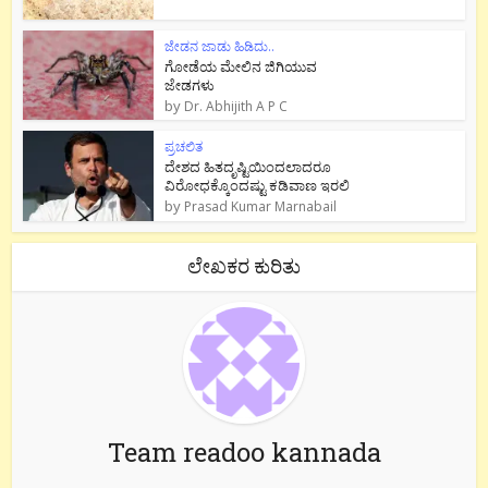
ಜೇಡನ ಜಾಡು ಹಿಡಿದು..
ಗೋಡೆಯ ಮೇಲಿನ ಜಿಗಿಯುವ
ಜೇಡಗಳು
by
Dr. Abhijith A P C
ಪ್ರಚಲಿತ
ದೇಶದ ಹಿತದೃಷ್ಟಿಯಿಂದಲಾದರೂ
ವಿರೋಧಕ್ಕೊಂದಷ್ಟು ಕಡಿವಾಣ ಇರಲಿ
by
Prasad Kumar Marnabail
ಲೇಖಕರ ಕುರಿತು
Team readoo kannada