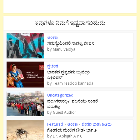
ಇವುಗಳೂ ನಿಮಗೆ ಇಷ್ಟವಾಗಬಹುದು
ಅಂಕಣ
ಸಮಸ್ಯೆಯೆಂದರೆ ಸಾವಲ್ಲ, ಜೀವನ
by
Manu Vaidya
ಪ್ರಚಲಿತ
ಭಾರತದ ಪ್ರಪ್ರಥಮ ಜ್ಯುವೆಲ್ಲರಿ
ಎಕ್ಸಿಬಿಷನ್
by
Team readoo kannada
Uncategorized
ವಲಸಿಗರಾರಲ್ಲ?, ವಲಸೆಯು ನಿಂತರೆ
ಬದುಕಿಲ್ಲ !
by
Guest Author
Featured
•
ಅಂಕಣ
•
ಜೇಡನ ಜಾಡು ಹಿಡಿದು..
ಗೋಡೆಯ ಮೇಲಿನ ಜೇಡ- ಭಾಗ ೨
by
Dr. Abhijith A P C