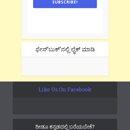
SUBSCRIBE!
One e-mail a week. We don't spam.
Don't forget to check the promotional
tab if you are using gmail.
ಫೇಸ್’ಬುಕ್’ನಲ್ಲಿ ಲೈಕ್ ಮಾಡಿ
Like Us On Facebook
ರೀಡೂ ಕನ್ನಡದಲ್ಲಿ ಬರೆಯಬೇಕೆ?