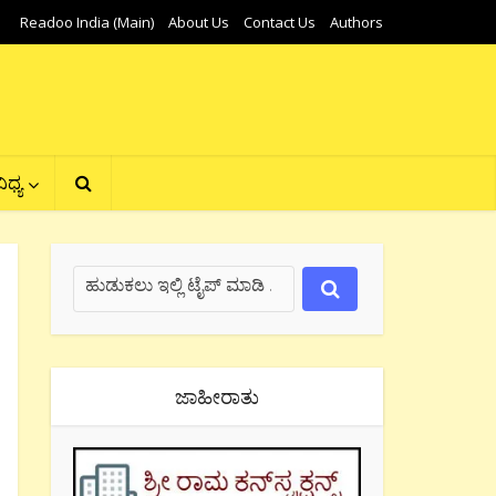
Readoo India (Main)
About Us
Contact Us
Authors
ಿಧ್ಯ
ಜಾಹೀರಾತು