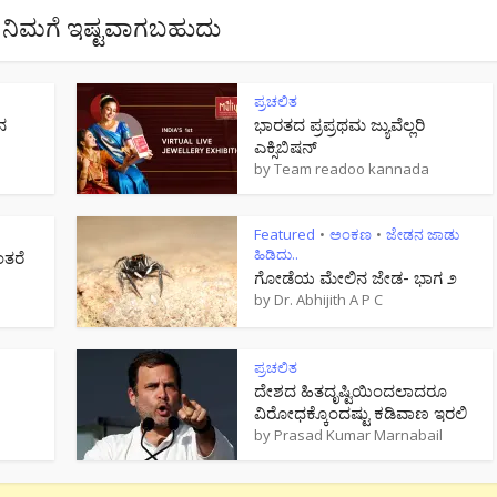
ನಿಮಗೆ ಇಷ್ಟವಾಗಬಹುದು
ಪ್ರಚಲಿತ
ನ
ಭಾರತದ ಪ್ರಪ್ರಥಮ ಜ್ಯುವೆಲ್ಲರಿ
ಎಕ್ಸಿಬಿಷನ್
by
Team readoo kannada
Featured
ಅಂಕಣ
ಜೇಡನ ಜಾಡು
•
•
ಹಿಡಿದು..
ಂತರೆ
ಗೋಡೆಯ ಮೇಲಿನ ಜೇಡ- ಭಾಗ ೨
by
Dr. Abhijith A P C
ಪ್ರಚಲಿತ
ದೇಶದ ಹಿತದೃಷ್ಟಿಯಿಂದಲಾದರೂ
ವಿರೋಧಕ್ಕೊಂದಷ್ಟು ಕಡಿವಾಣ ಇರಲಿ
by
Prasad Kumar Marnabail