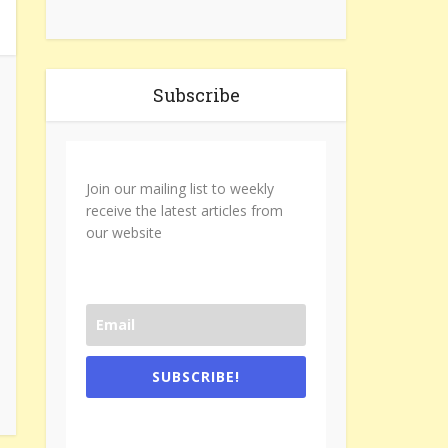
Subscribe
Join our mailing list to weekly
receive the latest articles from
our website
SUBSCRIBE!
One e-mail a week. We don't spam.
Don't forget to check the promotional
tab if you are using gmail.