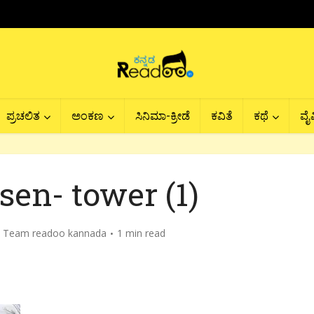
ಪ್ರಚಲಿತ
ಅಂಕಣ
ಸಿನಿಮಾ-ಕ್ರೀಡೆ
ಕವಿತೆ
ಕಥೆ
ವೈವ
en- tower (1)
y
Team readoo kannada
1 min read