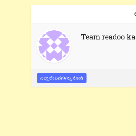
Team readoo k
ಎಲ್ಲಾ ಲೇಖನಗಳನ್ನು ನೋಡಿ