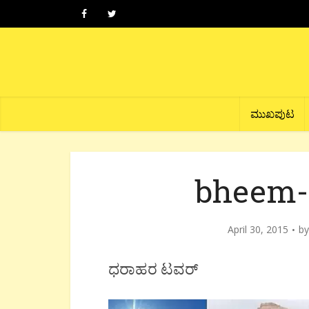
ಮುಖಪುಟ
bheem-s
April 30, 2015
b
ಧರಾಹರ ಟವರ್