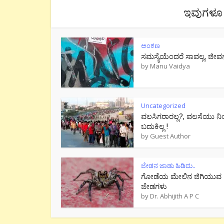
ಇವುಗಳೂ 
ಅಂಕಣ
ಸಮಸ್ಯೆಯೆಂದರೆ ಸಾವಲ್ಲ, ಜೀವ
by
Manu Vaidya
Uncategorized
ವಲಸಿಗರಾರಲ್ಲ?, ವಲಸೆಯು ನಿ
ಬದುಕಿಲ್ಲ !
by
Guest Author
ಜೇಡನ ಜಾಡು ಹಿಡಿದು..
ಗೋಡೆಯ ಮೇಲಿನ ಜಿಗಿಯುವ
ಜೇಡಗಳು
by
Dr. Abhijith A P C