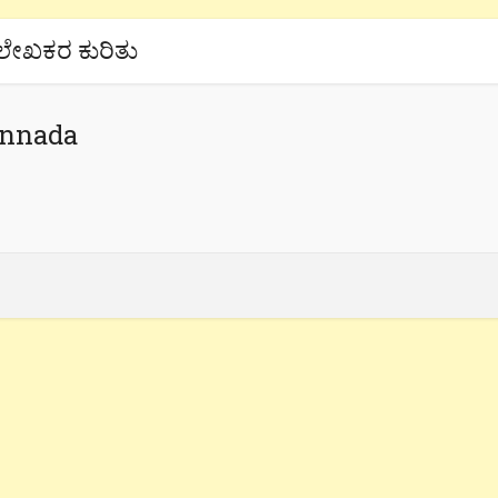
ಲೇಖಕರ ಕುರಿತು
annada