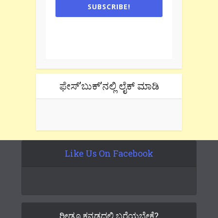
SUBSCRIBE!
One e-mail a week. We don't spam.
Don't forget to check the promotional
tab if you are using gmail.
ಫೇಸ್’ಬುಕ್’ನಲ್ಲಿ ಲೈಕ್ ಮಾಡಿ
Like Us On Facebook
ರೀಡೂ ಕನ್ನಡದಲ್ಲಿ ಬರೆಯಬೇಕೆ?