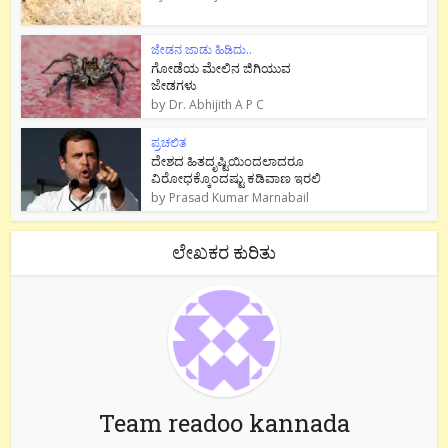
ಜೇಡನ ಜಾಡು ಹಿಡಿದು..
ಗೋಡೆಯ ಮೇಲಿನ ಜಿಗಿಯುವ
ಜೇಡಗಳು
by
Dr. Abhijith A P C
ಪ್ರಚಲಿತ
ದೇಶದ ಹಿತದೃಷ್ಟಿಯಿಂದಲಾದರೂ
ವಿರೋಧಕ್ಕೊಂದಷ್ಟು ಕಡಿವಾಣ ಇರಲಿ
by
Prasad Kumar Marnabail
ಲೇಖಕರ ಕುರಿತು
Team readoo kannada