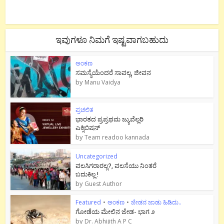
ಇವುಗಳೂ ನಿಮಗೆ ಇಷ್ಟವಾಗಬಹುದು
ಅಂಕಣ
ಸಮಸ್ಯೆಯೆಂದರೆ ಸಾವಲ್ಲ, ಜೀವನ
by
Manu Vaidya
ಪ್ರಚಲಿತ
ಭಾರತದ ಪ್ರಪ್ರಥಮ ಜ್ಯುವೆಲ್ಲರಿ
ಎಕ್ಸಿಬಿಷನ್
by
Team readoo kannada
Uncategorized
ವಲಸಿಗರಾರಲ್ಲ?, ವಲಸೆಯು ನಿಂತರೆ
ಬದುಕಿಲ್ಲ !
by
Guest Author
Featured
•
ಅಂಕಣ
•
ಜೇಡನ ಜಾಡು ಹಿಡಿದು..
ಗೋಡೆಯ ಮೇಲಿನ ಜೇಡ- ಭಾಗ ೨
by
Dr. Abhijith A P C