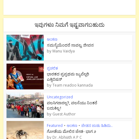
ಇವುಗಳೂ ನಿಮಗೆ ಇಷ್ಟವಾಗಬಹುದು
ಅಂಕಣ
ಸಮಸ್ಯೆಯೆಂದರೆ ಸಾವಲ್ಲ, ಜೀವನ
by
Manu Vaidya
ಪ್ರಚಲಿತ
ಭಾರತದ ಪ್ರಪ್ರಥಮ ಜ್ಯುವೆಲ್ಲರಿ
ಎಕ್ಸಿಬಿಷನ್
by
Team readoo kannada
Uncategorized
ವಲಸಿಗರಾರಲ್ಲ?, ವಲಸೆಯು ನಿಂತರೆ
ಬದುಕಿಲ್ಲ !
by
Guest Author
Featured
•
ಅಂಕಣ
•
ಜೇಡನ ಜಾಡು ಹಿಡಿದು..
ಗೋಡೆಯ ಮೇಲಿನ ಜೇಡ- ಭಾಗ ೨
by
Dr. Abhijith A P C