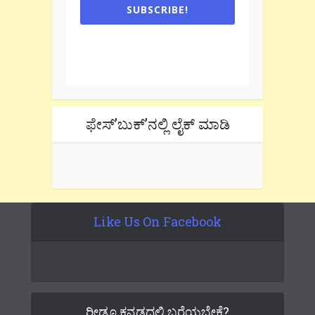
SUBSCRIBE!
One e-mail a week. We don't spam.
Don't forget to check the promotional
tab if you are using gmail.
ಫೇಸ್’ಬುಕ್’ನಲ್ಲಿ ಲೈಕ್ ಮಾಡಿ
Like Us On Facebook
ರೀಡೂ ಕನ್ನಡದಲ್ಲಿ ಬರೆಯಬೇಕೆ?