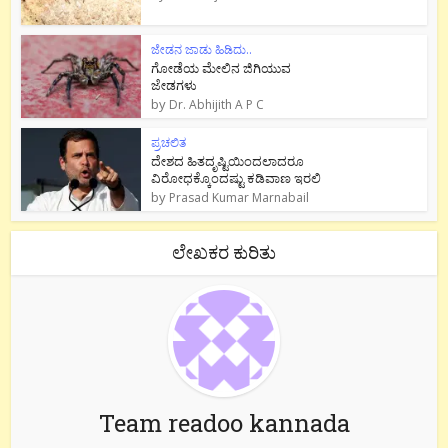
ಜೇಡನ ಜಾಡು ಹಿಡಿದು..
ಗೋಡೆಯ ಮೇಲಿನ ಜಿಗಿಯುವ
ಜೇಡಗಳು
by
Dr. Abhijith A P C
ಪ್ರಚಲಿತ
ದೇಶದ ಹಿತದೃಷ್ಟಿಯಿಂದಲಾದರೂ
ವಿರೋಧಕ್ಕೊಂದಷ್ಟು ಕಡಿವಾಣ ಇರಲಿ
by
Prasad Kumar Marnabail
ಲೇಖಕರ ಕುರಿತು
Team readoo kannada