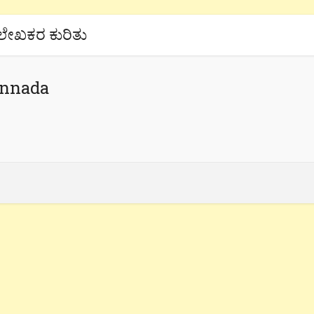
ಲೇಖಕರ ಕುರಿತು
annada