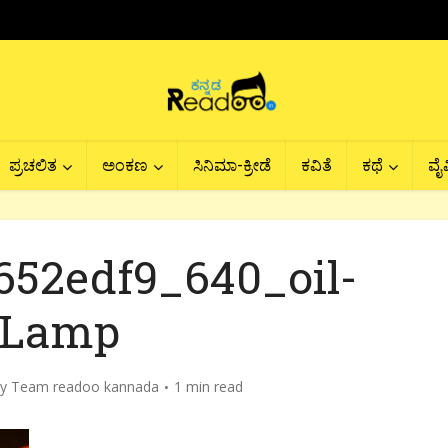
ಪ್ರಚಲಿತ
ಅಂಕಣ
ಸಿನಿಮಾ-ಕ್ರೀಡೆ
ಕವಿತೆ
ಕಥೆ
ವೈವ
52edf9_640_oil-
Lamp
by
Team readoo kannada
1 min read