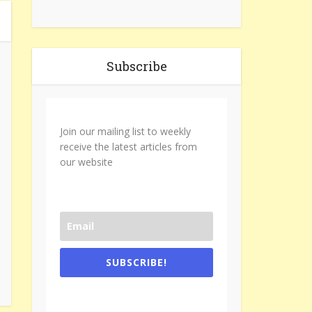
Subscribe
Join our mailing list to weekly
receive the latest articles from
our website
SUBSCRIBE!
One e-mail a week. We don't spam.
Don't forget to check the promotional
tab if you are using gmail.