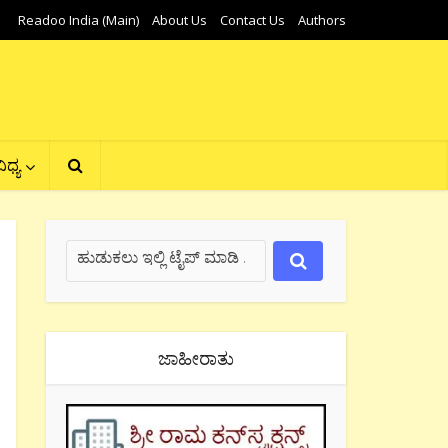
Readoo India (Main)
About Us
Contact Us
Authors
ಿಧ್ಯ
ಜಾಹೀರಾತು