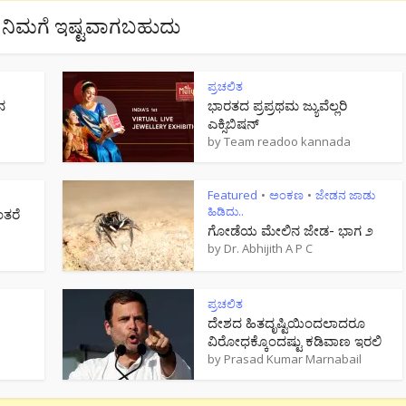
ನಿಮಗೆ ಇಷ್ಟವಾಗಬಹುದು
ಪ್ರಚಲಿತ
ನ
ಭಾರತದ ಪ್ರಪ್ರಥಮ ಜ್ಯುವೆಲ್ಲರಿ
ಎಕ್ಸಿಬಿಷನ್
by
Team readoo kannada
Featured
ಅಂಕಣ
ಜೇಡನ ಜಾಡು
•
•
ಹಿಡಿದು..
ಂತರೆ
ಗೋಡೆಯ ಮೇಲಿನ ಜೇಡ- ಭಾಗ ೨
by
Dr. Abhijith A P C
ಪ್ರಚಲಿತ
ದೇಶದ ಹಿತದೃಷ್ಟಿಯಿಂದಲಾದರೂ
ವಿರೋಧಕ್ಕೊಂದಷ್ಟು ಕಡಿವಾಣ ಇರಲಿ
by
Prasad Kumar Marnabail