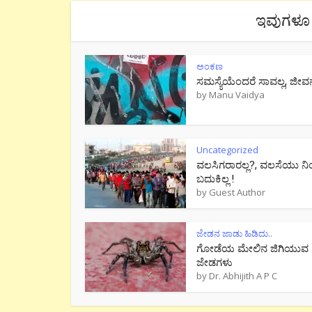
ಇವುಗಳೂ 
ಅಂಕಣ
ಸಮಸ್ಯೆಯೆಂದರೆ ಸಾವಲ್ಲ, ಜೀವ
by
Manu Vaidya
Uncategorized
ವಲಸಿಗರಾರಲ್ಲ?, ವಲಸೆಯು ನಿ
ಬದುಕಿಲ್ಲ !
by
Guest Author
ಜೇಡನ ಜಾಡು ಹಿಡಿದು..
ಗೋಡೆಯ ಮೇಲಿನ ಜಿಗಿಯುವ
ಜೇಡಗಳು
by
Dr. Abhijith A P C