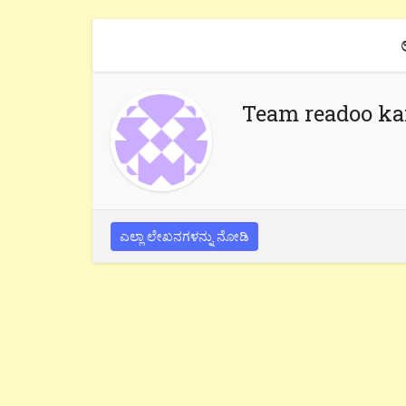
Team readoo k
ಎಲ್ಲಾ ಲೇಖನಗಳನ್ನು ನೋಡಿ