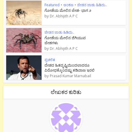
Featured
•
ಅಂಕಣ
•
ಜೇಡನ ಜಾಡು ಹಿಡಿದು..
ಗೋಡೆಯ ಮೇಲಿನ ಜೇಡ- ಭಾಗ ೨
by
Dr. Abhijith A P C
ಜೇಡನ ಜಾಡು ಹಿಡಿದು..
ಗೋಡೆಯ ಮೇಲಿನ ಜಿಗಿಯುವ
ಜೇಡಗಳು
by
Dr. Abhijith A P C
ಪ್ರಚಲಿತ
ದೇಶದ ಹಿತದೃಷ್ಟಿಯಿಂದಲಾದರೂ
ವಿರೋಧಕ್ಕೊಂದಷ್ಟು ಕಡಿವಾಣ ಇರಲಿ
by
Prasad Kumar Marnabail
ಲೇಖಕರ ಕುರಿತು