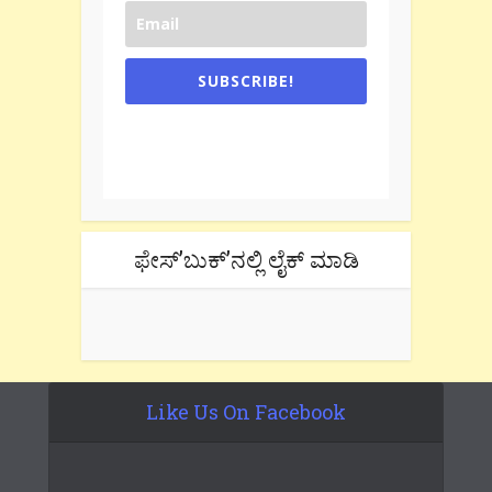
SUBSCRIBE!
One e-mail a week. We don't spam.
Don't forget to check the promotional
tab if you are using gmail.
ಫೇಸ್’ಬುಕ್’ನಲ್ಲಿ ಲೈಕ್ ಮಾಡಿ
Like Us On Facebook