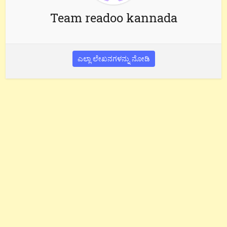
Team readoo kannada
ಎಲ್ಲಾ ಲೇಖನಗಳನ್ನು ನೋಡಿ