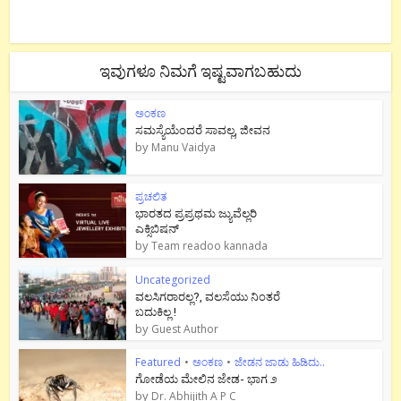
ಇವುಗಳೂ ನಿಮಗೆ ಇಷ್ಟವಾಗಬಹುದು
ಅಂಕಣ
ಸಮಸ್ಯೆಯೆಂದರೆ ಸಾವಲ್ಲ, ಜೀವನ
by
Manu Vaidya
ಪ್ರಚಲಿತ
ಭಾರತದ ಪ್ರಪ್ರಥಮ ಜ್ಯುವೆಲ್ಲರಿ
ಎಕ್ಸಿಬಿಷನ್
by
Team readoo kannada
Uncategorized
ವಲಸಿಗರಾರಲ್ಲ?, ವಲಸೆಯು ನಿಂತರೆ
ಬದುಕಿಲ್ಲ !
by
Guest Author
Featured
•
ಅಂಕಣ
•
ಜೇಡನ ಜಾಡು ಹಿಡಿದು..
ಗೋಡೆಯ ಮೇಲಿನ ಜೇಡ- ಭಾಗ ೨
by
Dr. Abhijith A P C