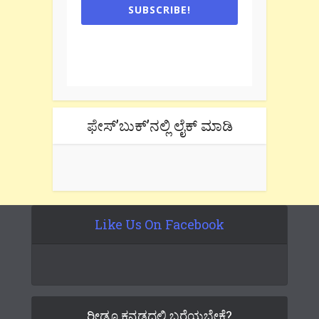
SUBSCRIBE!
One e-mail a week. We don't spam.
Don't forget to check the promotional
tab if you are using gmail.
ಫೇಸ್’ಬುಕ್’ನಲ್ಲಿ ಲೈಕ್ ಮಾಡಿ
Like Us On Facebook
ರೀಡೂ ಕನ್ನಡದಲ್ಲಿ ಬರೆಯಬೇಕೆ?