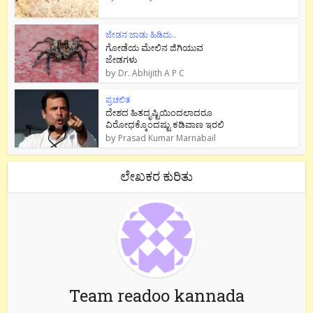
ಜೇಡನ ಜಾಡು ಹಿಡಿದು..
ಗೋಡೆಯ ಮೇಲಿನ ಜಿಗಿಯುವ
ಜೇಡಗಳು
by
Dr. Abhijith A P C
ಪ್ರಚಲಿತ
ದೇಶದ ಹಿತದೃಷ್ಟಿಯಿಂದಲಾದರೂ
ವಿರೋಧಕ್ಕೊಂದಷ್ಟು ಕಡಿವಾಣ ಇರಲಿ
by
Prasad Kumar Marnabail
ಲೇಖಕರ ಕುರಿತು
Team readoo kannada