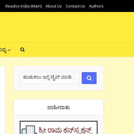
Readoo India (Main)
About Us
Contact Us
Authors
ಿಧ್ಯ
ಜಾಹೀರಾತು