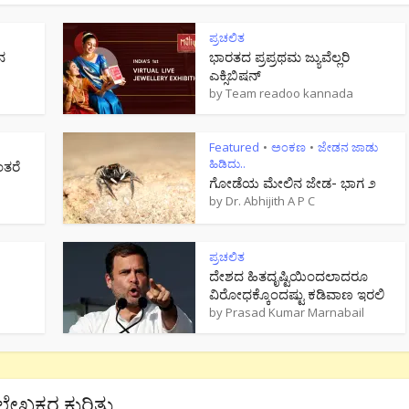
ಪ್ರಚಲಿತ
ನ
ಭಾರತದ ಪ್ರಪ್ರಥಮ ಜ್ಯುವೆಲ್ಲರಿ
ಎಕ್ಸಿಬಿಷನ್
by
Team readoo kannada
Featured
ಅಂಕಣ
ಜೇಡನ ಜಾಡು
•
•
ಹಿಡಿದು..
ಂತರೆ
ಗೋಡೆಯ ಮೇಲಿನ ಜೇಡ- ಭಾಗ ೨
by
Dr. Abhijith A P C
ಪ್ರಚಲಿತ
ದೇಶದ ಹಿತದೃಷ್ಟಿಯಿಂದಲಾದರೂ
ವಿರೋಧಕ್ಕೊಂದಷ್ಟು ಕಡಿವಾಣ ಇರಲಿ
by
Prasad Kumar Marnabail
ಲೇಖಕರ ಕುರಿತು