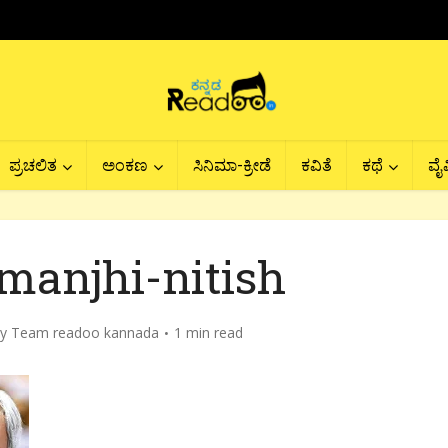
ಪ್ರಚಲಿತ
ಅಂಕಣ
ಸಿನಿಮಾ-ಕ್ರೀಡೆ
ಕವಿತೆ
ಕಥೆ
ವೈವ
manjhi-nitish
by
Team readoo kannada
1 min read