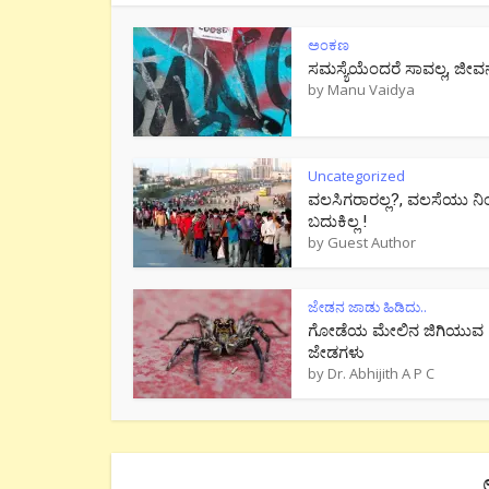
ಅಂಕಣ
ಸಮಸ್ಯೆಯೆಂದರೆ ಸಾವಲ್ಲ, ಜೀವ
by
Manu Vaidya
Uncategorized
ವಲಸಿಗರಾರಲ್ಲ?, ವಲಸೆಯು ನಿ
ಬದುಕಿಲ್ಲ !
by
Guest Author
ಜೇಡನ ಜಾಡು ಹಿಡಿದು..
ಗೋಡೆಯ ಮೇಲಿನ ಜಿಗಿಯುವ
ಜೇಡಗಳು
by
Dr. Abhijith A P C