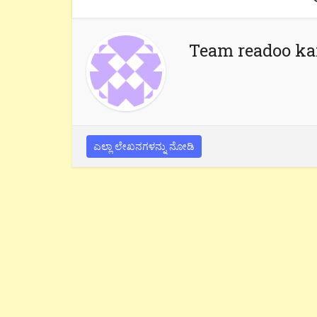
Team readoo k
ಎಲ್ಲಾ ಲೇಖನಗಳನ್ನು ನೋಡಿ