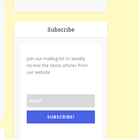
Subscribe
Join our mailing list to weekly
receive the latest articles from
our website
SUBSCRIBE!
One e-mail a week. We don't spam.
Don't forget to check the promotional
tab if you are using gmail.