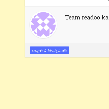
Team readoo k
ಎಲ್ಲಾ ಲೇಖನಗಳನ್ನು ನೋಡಿ