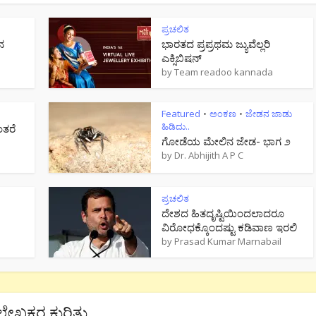
ಪ್ರಚಲಿತ
ನ
ಭಾರತದ ಪ್ರಪ್ರಥಮ ಜ್ಯುವೆಲ್ಲರಿ
ಎಕ್ಸಿಬಿಷನ್
by
Team readoo kannada
Featured
ಅಂಕಣ
ಜೇಡನ ಜಾಡು
•
•
ಹಿಡಿದು..
ಂತರೆ
ಗೋಡೆಯ ಮೇಲಿನ ಜೇಡ- ಭಾಗ ೨
by
Dr. Abhijith A P C
ಪ್ರಚಲಿತ
ದೇಶದ ಹಿತದೃಷ್ಟಿಯಿಂದಲಾದರೂ
ವಿರೋಧಕ್ಕೊಂದಷ್ಟು ಕಡಿವಾಣ ಇರಲಿ
by
Prasad Kumar Marnabail
ಲೇಖಕರ ಕುರಿತು