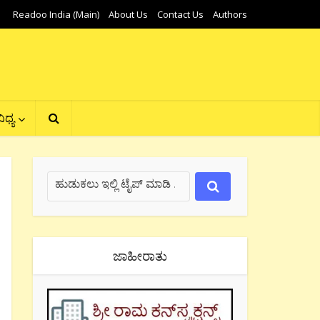
Readoo India (Main)
About Us
Contact Us
Authors
ಿಧ್ಯ
ಜಾಹೀರಾತು