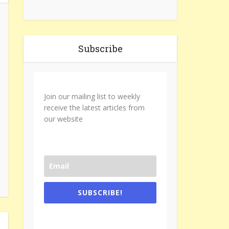
Subscribe
Join our mailing list to weekly
receive the latest articles from
our website
SUBSCRIBE!
One e-mail a week. We don't spam.
Don't forget to check the promotional
tab if you are using gmail.