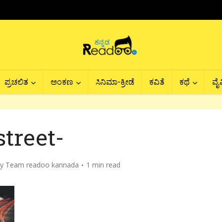
ಪ್ರಚಲಿತ
ಅಂಕಣ
ಸಿನಿಮಾ-ಕ್ರೀಡೆ
ಕವಿತೆ
ಕಥೆ
ವೈವ
street-
by
Team readoo kannada
1 min read