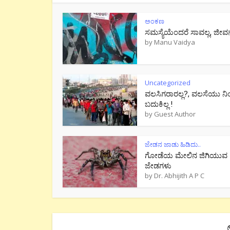
ಅಂಕಣ
ಸಮಸ್ಯೆಯೆಂದರೆ ಸಾವಲ್ಲ, ಜೀವ
by
Manu Vaidya
Uncategorized
ವಲಸಿಗರಾರಲ್ಲ?, ವಲಸೆಯು ನಿ
ಬದುಕಿಲ್ಲ !
by
Guest Author
ಜೇಡನ ಜಾಡು ಹಿಡಿದು..
ಗೋಡೆಯ ಮೇಲಿನ ಜಿಗಿಯುವ
ಜೇಡಗಳು
by
Dr. Abhijith A P C