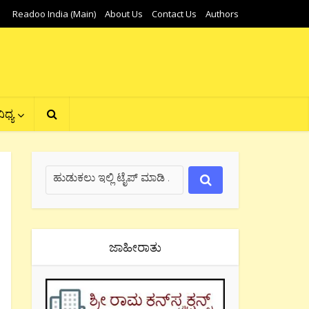
Readoo India (Main)
About Us
Contact Us
Authors
ಿಧ್ಯ
ಜಾಹೀರಾತು