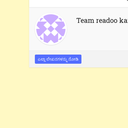
Team readoo k
ಎಲ್ಲಾ ಲೇಖನಗಳನ್ನು ನೋಡಿ