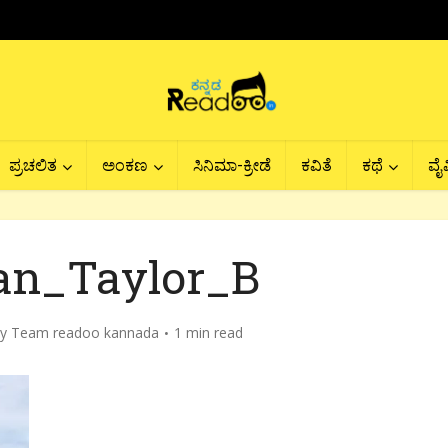
ಪ್ರಚಲಿತ
ಅಂಕಣ
ಸಿನಿಮಾ-ಕ್ರೀಡೆ
ಕವಿತೆ
ಕಥೆ
ವೈವ
an_Taylor_B
by
Team readoo kannada
1 min read