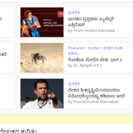
ಪ್ರಚಲಿತ
ನ
ಭಾರತದ ಪ್ರಪ್ರಥಮ ಜ್ಯುವೆಲ್ಲರಿ
ಎಕ್ಸಿಬಿಷನ್
by
Team readoo kannada
Featured
ಅಂಕಣ
ಜೇಡನ ಜಾಡು
•
•
ಹಿಡಿದು..
ಂತರೆ
ಗೋಡೆಯ ಮೇಲಿನ ಜೇಡ- ಭಾಗ ೨
by
Dr. Abhijith A P C
ಪ್ರಚಲಿತ
ದೇಶದ ಹಿತದೃಷ್ಟಿಯಿಂದಲಾದರೂ
ವಿರೋಧಕ್ಕೊಂದಷ್ಟು ಕಡಿವಾಣ ಇರಲಿ
by
Prasad Kumar Marnabail
ಲೇಖಕರ ಕುರಿತು