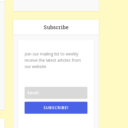
Subscribe
Join our mailing list to weekly
receive the latest articles from
our website
SUBSCRIBE!
One e-mail a week. We don't spam.
Don't forget to check the promotional
tab if you are using gmail.