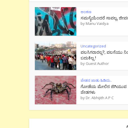
ಅಂಕಣ
ಸಮಸ್ಯೆಯೆಂದರೆ ಸಾವಲ್ಲ, ಜೀವ
by
Manu Vaidya
Uncategorized
ವಲಸಿಗರಾರಲ್ಲ?, ವಲಸೆಯು ನಿ
ಬದುಕಿಲ್ಲ !
by
Guest Author
ಜೇಡನ ಜಾಡು ಹಿಡಿದು..
ಗೋಡೆಯ ಮೇಲಿನ ಜಿಗಿಯುವ
ಜೇಡಗಳು
by
Dr. Abhijith A P C