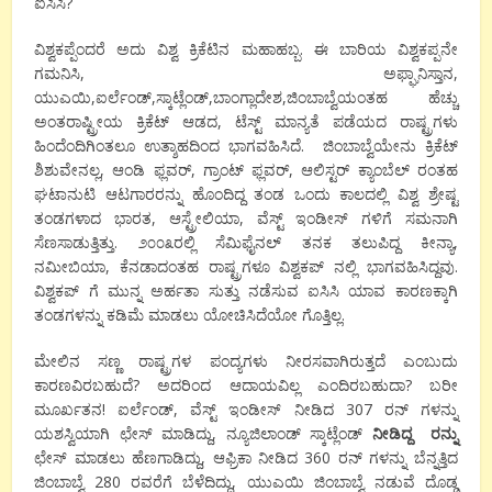
ಐಸಿಸಿ?
ವಿಶ್ವಕಪ್ಪೆಂದರೆ ಅದು ವಿಶ್ವ ಕ್ರಿಕೆಟಿನ ಮಹಾಹಬ್ಬ. ಈ ಬಾರಿಯ ವಿಶ್ವಕಪ್ಪನೇ
ಗಮನಿಸಿ, ಅಫ್ಘಾನಿಸ್ತಾನ,
ಯುಎಯಿ,ಐರ್ಲೆಂಡ್,ಸ್ಕಾಟ್ಲೆಂಡ್,ಬಾಂಗ್ಲಾದೇಶ,ಜಿಂಬಾಬ್ವೆಯಂತಹ ಹೆಚ್ಚು
ಅಂತರಾಷ್ಟ್ರೀಯ ಕ್ರಿಕೆಟ್ ಆಡದ, ಟೆಸ್ಟ್ ಮಾನ್ಯತೆ ಪಡೆಯದ ರಾಷ್ಟ್ರಗಳು
ಹಿಂದೆಂದಿಗಿಂತಲೂ ಉತ್ಶಾಹದಿಂದ ಭಾಗವಹಿಸಿದೆ. ಜಿಂಬಾಬ್ವೆಯೇನು ಕ್ರಿಕೆಟ್
ಶಿಶುವೇನಲ್ಲ, ಆಂಡಿ ಫ್ಲವರ್, ಗ್ರಾಂಟ್ ಫ್ಲವರ್, ಆಲಿಸ್ಟರ್ ಕ್ಯಾಂಬೆಲ್ ರಂತಹ
ಘಟಾನುಟಿ ಆಟಗಾರರನ್ನು ಹೊಂದಿದ್ದ ತಂಡ ಒಂದು ಕಾಲದಲ್ಲಿ ವಿಶ್ವ ಶ್ರೇಷ್ಟ
ತಂಡಗಳಾದ ಭಾರತ, ಆಸ್ಟ್ರೇಲಿಯಾ, ವೆಸ್ಟ್ ಇಂಡೀಸ್ ಗಳಿಗೆ ಸಮನಾಗಿ
ಸೆಣಸಾಡುತ್ತಿತ್ತು. ೨೦೦೩ರಲ್ಲಿ ಸೆಮಿಫೈನಲ್ ತನಕ ತಲುಪಿದ್ದ ಕೀನ್ಯಾ,
ನಮೀಬಿಯಾ, ಕೆನಡಾದಂತಹ ರಾಷ್ಟ್ರಗಳೂ ವಿಶ್ವಕಪ್ ನಲ್ಲಿ ಭಾಗವಹಿಸಿದ್ದವು.
ವಿಶ್ವಕಪ್ ಗೆ ಮುನ್ನ ಅರ್ಹತಾ ಸುತ್ತು ನಡೆಸುವ ಐಸಿಸಿ ಯಾವ ಕಾರಣಕ್ಕಾಗಿ
ತಂಡಗಳನ್ನು ಕಡಿಮೆ ಮಾಡಲು ಯೋಚಿಸಿದೆಯೋ ಗೊತ್ತಿಲ್ಲ.
ಮೇಲಿನ ಸಣ್ಣ ರಾಷ್ಟ್ರಗಳ ಪಂದ್ಯಗಳು ನೀರಸವಾಗಿರುತ್ತದೆ ಎಂಬುದು
ಕಾರಣವಿರಬಹುದೆ? ಅದರಿಂದ ಆದಾಯವಿಲ್ಲ ಎಂದಿರಬಹುದಾ? ಬರೀ
ಮೂರ್ಖತನ! ಐರ್ಲೆಂಡ್, ವೆಸ್ಟ್ ಇಂಡೀಸ್ ನೀಡಿದ 307 ರನ್ ಗಳನ್ನು
ಯಶಸ್ವಿಯಾಗಿ ಛೇಸ್ ಮಾಡಿದ್ದು, ನ್ಯೂಜಿಲಾಂಡ್ ಸ್ಕಾಟ್ಲೆಂಡ್
ನೀಡಿದ್ದ
ರನ್ನು
ಛೇಸ್ ಮಾಡಲು ಹೆಣಗಾಡಿದ್ದು, ಆಫ್ರಿಕಾ ನೀಡಿದ 360 ರನ್ ಗಳನ್ನು ಬೆನ್ನತ್ತಿದ
ಜಿಂಬಾಬ್ವೆ 280 ರವರೆಗೆ ಬೆಳೆದಿದ್ದು, ಯುಎಯಿ ಜಿಂಬಾಬ್ವೆ ನಡುವೆ ದೊಡ್ಡ