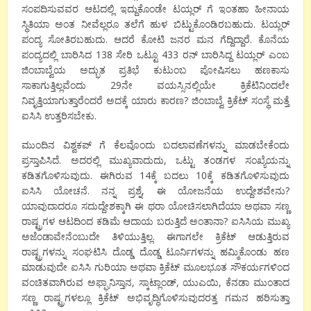
ಸಂಪದಿಸುವವರ ಆಟದಲ್ಲಿ ಇದ್ದುಕೊಂಡೇ ಟಯ್ಲರ್ ಗೆ ಇಂತಹಾ ಹೀನಾಯ
ಸ್ಥಿತಿಯಾ ಅಂತ ನೀವೆಲ್ಲರೂ ತಲೆಗೆ ಹುಳ ಬಿಟ್ಟುಕೊಂಡಿರಬಹುದು. ಟಯ್ಲರ್
ಪಂದ್ಯ ಸೋತಿರಬಹುದು. ಆದರೆ ಕೋಟಿ ಜನರ ಮನ ಗೆದ್ದಿದ್ದಾರೆ. ಕೊನೆಯ
ಪಂದ್ಯದಲ್ಲಿ ಬಾರಿಸಿದ 138 ಸೇರಿ ಒಟ್ಟೂ 433 ರನ್ ಬಾರಿಸಿದ್ದ ಟಯ್ಲರ್ ಎಂಬ
ಜಿಂಬಾಬ್ವೆಯ ಅದ್ಭುತ ಪ್ರತಿಭೆ ಕುಟುಂಬ ಪೋಷಿಸಲು ಹಣಕಾಸು
ಸಾಕಾಗುತ್ತಿಲ್ಲವೆಂದು 29ನೇ ವಯಸ್ಸಿನಲ್ಲಿಯೇ ಕ್ರಿಕೆಟಿನಿಂದಲೇ
ನಿವೃತ್ತಿಯಾಗುತ್ತಾರೆಂದರೆ ಅದಕ್ಕೆ ಯಾರು ಕಾರಣ? ಜಿಂಬಾಬ್ವೆ ಕ್ರಿಕೆಟ್ ಸಂಸ್ಥೆ ಮತ್ತೆ
ಐಸಿಸಿ ಉತ್ತರಿಸಬೇಕು.
ಮುಂದಿನ ವಿಶ್ವಕಪ್ ಗೆ ಕೆಲವೊಂದು ಬದಲಾವಣೆಗಳನ್ನು ಮಾಡಬೇಕೆಂದು
ಪ್ರಸ್ತಾಪಿಸಿದೆ. ಅದರಲ್ಲಿ ಮುಖ್ಯವಾದುದು, ಒಟ್ಟು ತಂಡಗಳ ಸಂಖ್ಯೆಯನ್ನು
ಕಡಿತಗೊಳಿಸುವುದು. ಈಗಿರುವ 14ಕ್ಕೆ ಬದಲು 10ಕ್ಕೆ ಕಡಿತಗೊಳಿಸುವುದು
ಐಸಿಸಿ ಯೋಚನೆ. ನನ್ನ ಪ್ರಶ್ನೆ, ಈ ಯೋಜನೆಯ ಉದ್ದೇಶವೇನು?
ಯಾವುದಾದರೂ ಸದುದ್ದೇಶಕ್ಕಾಗಿ ಈ ಥರಾ ಯೋಚಿಸಲಾಗಿದೆಯಾ ಅಥವಾ ಸಣ್ಣ
ರಾಷ್ಟ್ರಗಳ ಆಟದಿಂದ ಕಡಿಮೆ ಆದಾಯ ಬರುತ್ತಿದೆ ಅಂತಾನಾ? ಐಸಿಸಿಯ ಮುಖ್ಯ
ಅಜೆಂಡಾವೇನೆಂಬುದೇ ತಿಳಿಯುತ್ತಿಲ್ಲ. ಈಗಾಗಲೇ ಕ್ರಿಕೆಟ್ ಆಡುತ್ತಿರುವ
ರಾಷ್ಟ್ರಗಳನ್ನು ಸಂಘಟಿಸಿ ದೊಡ್ಡ ದೊಡ್ಡ ಟೂರ್ನಿಗಳನ್ನು ಹಮ್ಮಿಕೊಂಡು ಹಣ
ಮಾಡುವುದೇ ಐಸಿಸಿ ಗುರಿಯಾ ಅಥವಾ ಕ್ರಿಕೆಟ್ ಮೂಲಭೂತ ಸೌಕರ್ಯಗಳಿಂದ
ವಂಚಿತವಾಗಿರುವ ಅಫ್ಘಾನಿಸ್ತಾನ, ಸ್ಕಾಟ್ಲಾಂಡ್, ಯುಎಯಿ, ಕೆನಡಾ ಮುಂತಾದ
ಸಣ್ಣ ರಾಷ್ಟ್ರಗಳಲ್ಲೂ ಕ್ರಿಕೆಟ್ ಅಭಿವೃದ್ಧಿಗೊಳಿಸುವುದರತ್ತ ಗಮನ ಹರಿಸುತ್ತಾ