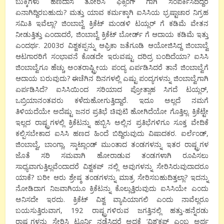
ಬುಕ್ಕಿಗಳು ಹಣದಾಸೆ ತೋರಿಸಿ ಫಿಕ್ಸಿಂಗ್ ಗಾಗಿ ಸಂಪರ್ಕಿಸಿದಿದ್ದರೆ
ಏನಾಗಿದ್ದಿರಬಹುದು? ಮತ್ತು ಯಾವ ಕರ್ಮಕ್ಕಾಗಿ ಐಸಿಸಿಯ ಭ್ರಷ್ಟಾಚಾರ ನಿಗ್ರಹ
ಸಮಿತಿ ಇವೆಲ್ಲಾ? ಜಿಂಬಾಬ್ವೆ ಕ್ರಿಕೆಟ್ ಮಂಡಳಿ ಟಯ್ಲರ್ ಗೆ ಕಡಿಮೆ ವೇತನ
ನೀಡುತ್ತಿತ್ತು ಎಂದಾದರೆ, ಜಿಂಬಾಬ್ವೆ ಕ್ರಿಕೆಟ್ ಬೋರ್ಡ್ ಗೆ ಆದಾಯ ಕಡಿಮೆ ಇತ್ತು
ಎಂದರ್ಥ. 2003ರ ವಿಶ್ವಕಪ್ಪನ್ನು ಆಫ್ರಿಕಾ ಜತೆಗೂಡಿ ಆಯೋಜಿಸಿದ್ದ ಜಿಂಬಾಬ್ವೆ
ಆಟಗಾರರಿಗೆ ಸಂಭಾವನೆ ಕೊಡದೇ ಇರುವಷ್ಟು ದರಿದ್ರ ಬಂದಿದೆಯಾ? ಐಸಿಸಿ
ಜಿಂಬಾಬ್ವೆಗೂ ಹೆಚ್ಚು ಅಂತರಾಷ್ಟ್ರೀಯ ಪಂದ್ಯ ಏರ್ಪಡಿಸಿದರೆ ತಾನೆ ಜಿಂಬಾಬ್ವೆಗೆ
ಆದಾಯ ಬರುವುದು? ಈಚೆಗಿನ ದಿನಗಳಲ್ಲಿ ಎಷ್ಟು ಪಂದ್ಯಗಳನ್ನು ಜಿಂಬಾಬ್ವೆಗಾಗಿ
ಏರ್ಪಡಿಸಿದೆ? ಐಸಿಸಿಯಿಂದ ಸರಿಯಾದ ಪ್ರೋತ್ಸಾಹ ಸಿಗದೆ ಟಯ್ಲರ್,
ಒಬ್ರಿಯಾನಂತವರು ಕಳೆದುಹೋಗುತ್ತಿದ್ದಾರೆ. ಇದೂ ಅಲ್ಲದೆ ನಮಗೆ
ತಿಳಿಯದೆಯೇ ಅದೆಷ್ಟು ಜನರ ಪ್ರತಿಭೆ ಚಿವುಟಿ ಹೋಗಿದೆಯೋ ಗೊತ್ತಿಲ್ಲ. ಕ್ರಿಕೆಟ್ಟೇ
ಇಲ್ಲದ ರಾಷ್ಟ್ರಗಳಲ್ಲಿ ಕ್ರಿಕೆಟನ್ನು ಹಬ್ಬಿಸಿ ಅಲ್ಲಿನ ಪ್ರತಿಭೆಗಳಿಗೂ ಸೂಕ್ತ ವೇದಿಕೆ
ಕಲ್ಪಿಸಬೇಕಾದ ಐಸಿಸಿ ಹಣದ ಹಿಂದೆ ಬಿದ್ದಿರುವುದು ವಿಷಾದಕರ. ಐರ್ಲೆಂಡ್,
ಜಿಂಬಾಬ್ವೆ, ಬಾಂಗ್ಲಾ, ಸ್ಕಾಟ್ಲಾಂಡ್ ಮುಂತಾದ ತಂಡಗಳನ್ನು ಇತರ ರಾಷ್ಟ್ರಗಳ
ಜೊತೆ ಸರಿ ಸಮವಾಗಿ ಹೋರಾಡುವ ತಂಡಗಳಾಗಿ ರೂಪಿಸಲು
ಸಾಧ್ಯವಾಗುತ್ತಿಲ್ಲವೆಂದಾದರೆ ವಿಶ್ವಕಪ್ ನಲ್ಲಿ ಅವುಗಳನ್ನು ಸೇರಿಸಿರುವುದಾದರೂ
ಯಾಕೆ? ಬರೀ ಆರು ಶ್ರೇಷ್ಠ ತಂಡಗಳನ್ನು ಮಾತ್ರ ಸೇರಿಸಬಹುದಿತ್ತಲ್ಲಾ? ಇದನ್ನು
ನೋಡಿದಾಗ ನಿಜವಾಗಿಯೂ ಕ್ರಿಕೆಟನ್ನು ಕೊಲ್ಲುತ್ತಿರುವುದು ಐಸಿಸಿಯೇ ಎಂದು
ಅನಿಸದೇ ಇರದು. ಕ್ರಿಕೆಟ್ ವಿಶ್ವ ವ್ಯಾಪಿಯಾಗಲಿ ಎಂದು ನಾವೆಲ್ಲರೂ
ಬಯಸುತ್ತಿರುವಾಗ, 192 ರಾಷ್ಟ್ರಗಳಿರುವ ಜಗತ್ತಿನಲ್ಲಿ ಹತ್ತು-ಹನ್ನೆರಡು
ರಾಷ್ಟ್ರಗಳನ್ನು ಸೇರಿಸಿ ಟೂರ್ನಿ ನಡೆಸಿದರೆ ಅದಕ್ಕೆ ‘ವಿಶ್ವ’ಕಪ್ ಎಂಬ ಅರ್ಥ