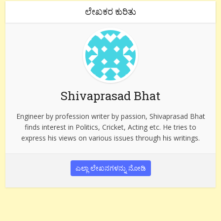
ಲೇಖಕರ ಕುರಿತು
Shivaprasad Bhat
Engineer by profession writer by passion, Shivaprasad Bhat
finds interest in Politics, Cricket, Acting etc. He tries to
express his views on various issues through his writings.
ಎಲ್ಲಾ ಲೇಖನಗಳನ್ನು ನೋಡಿ