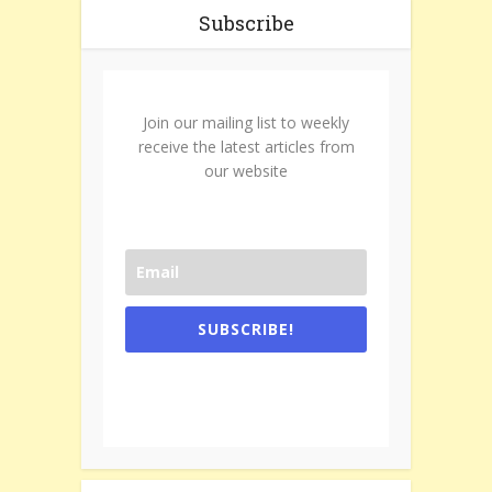
Subscribe
Join our mailing list to weekly
receive the latest articles from
our website
SUBSCRIBE!
One e-mail a week. We don't spam.
Don't forget to check the promotional
tab if you are using gmail.