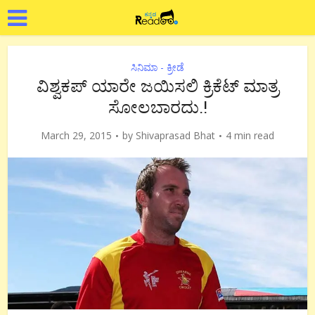
ಸಿನಿಮಾ - ಕ್ರೀಡೆ
ವಿಶ್ವಕಪ್ ಯಾರೇ ಜಯಿಸಲಿ ಕ್ರಿಕೆಟ್ ಮಾತ್ರ
ಸೋಲಬಾರದು.!
March 29, 2015
by
Shivaprasad Bhat
4 min read