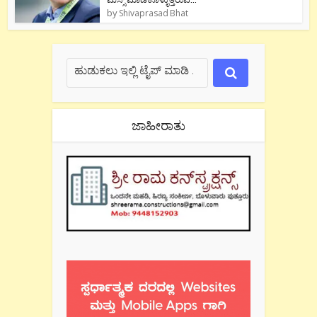
by
Shivaprasad Bhat
ಜಾಹೀರಾತು