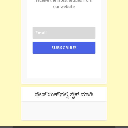
receive the latest articles from
our website
SUBSCRIBE!
One e-mail a week. We don't spam.
Don't forget to check the promotional
tab if you are using gmail.
ಫೇಸ್’ಬುಕ್’ನಲ್ಲಿ ಲೈಕ್ ಮಾಡಿ