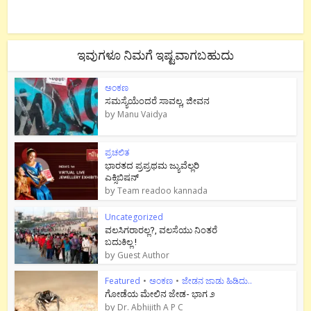
ಇವುಗಳೂ ನಿಮಗೆ ಇಷ್ಟವಾಗಬಹುದು
ಅಂಕಣ
ಸಮಸ್ಯೆಯೆಂದರೆ ಸಾವಲ್ಲ, ಜೀವನ
by
Manu Vaidya
ಪ್ರಚಲಿತ
ಭಾರತದ ಪ್ರಪ್ರಥಮ ಜ್ಯುವೆಲ್ಲರಿ
ಎಕ್ಸಿಬಿಷನ್
by
Team readoo kannada
Uncategorized
ವಲಸಿಗರಾರಲ್ಲ?, ವಲಸೆಯು ನಿಂತರೆ
ಬದುಕಿಲ್ಲ !
by
Guest Author
Featured
•
ಅಂಕಣ
•
ಜೇಡನ ಜಾಡು ಹಿಡಿದು..
ಗೋಡೆಯ ಮೇಲಿನ ಜೇಡ- ಭಾಗ ೨
by
Dr. Abhijith A P C