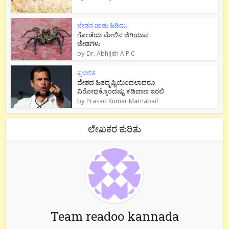
ಜೇಡನ ಜಾಡು ಹಿಡಿದು..
ಗೋಡೆಯ ಮೇಲಿನ ಜಿಗಿಯುವ
ಜೇಡಗಳು
by
Dr. Abhijith A P C
ಪ್ರಚಲಿತ
ದೇಶದ ಹಿತದೃಷ್ಟಿಯಿಂದಲಾದರೂ
ವಿರೋಧಕ್ಕೊಂದಷ್ಟು ಕಡಿವಾಣ ಇರಲಿ
by
Prasad Kumar Marnabail
ಲೇಖಕರ ಕುರಿತು
Team readoo kannada