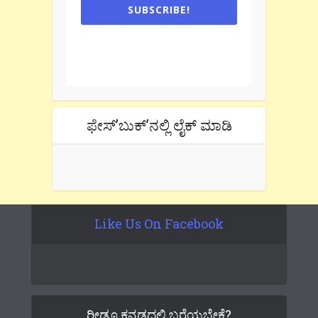
SUBSCRIBE!
One e-mail a week. We don't spam.
Don't forget to check the promotional
tab if you are using gmail.
ಫೇಸ್’ಬುಕ್’ನಲ್ಲಿ ಲೈಕ್ ಮಾಡಿ
Like Us On Facebook
ರೀಡೂ ಕನ್ನಡದಲ್ಲಿ ಬರೆಯಬೇಕೆ?