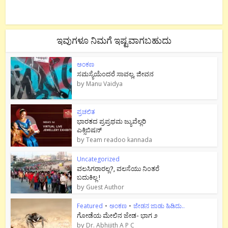
ಇವುಗಳೂ ನಿಮಗೆ ಇಷ್ಟವಾಗಬಹುದು
ಅಂಕಣ
ಸಮಸ್ಯೆಯೆಂದರೆ ಸಾವಲ್ಲ, ಜೀವನ
by
Manu Vaidya
ಪ್ರಚಲಿತ
ಭಾರತದ ಪ್ರಪ್ರಥಮ ಜ್ಯುವೆಲ್ಲರಿ
ಎಕ್ಸಿಬಿಷನ್
by
Team readoo kannada
Uncategorized
ವಲಸಿಗರಾರಲ್ಲ?, ವಲಸೆಯು ನಿಂತರೆ
ಬದುಕಿಲ್ಲ !
by
Guest Author
Featured
•
ಅಂಕಣ
•
ಜೇಡನ ಜಾಡು ಹಿಡಿದು..
ಗೋಡೆಯ ಮೇಲಿನ ಜೇಡ- ಭಾಗ ೨
by
Dr. Abhijith A P C