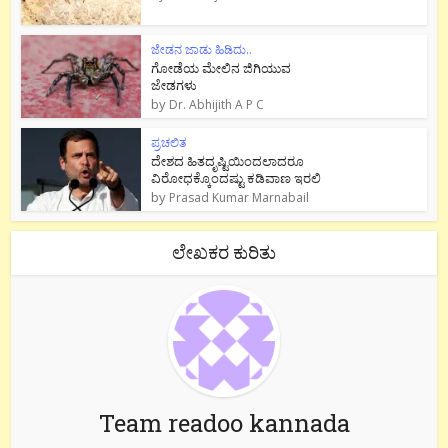
ಜೇಡನ ಜಾಡು ಹಿಡಿದು..
ಗೋಡೆಯ ಮೇಲಿನ ಜಿಗಿಯುವ
ಜೇಡಗಳು
by
Dr. Abhijith A P C
ಪ್ರಚಲಿತ
ದೇಶದ ಹಿತದೃಷ್ಟಿಯಿಂದಲಾದರೂ
ವಿರೋಧಕ್ಕೊಂದಷ್ಟು ಕಡಿವಾಣ ಇರಲಿ
by
Prasad Kumar Marnabail
ಲೇಖಕರ ಕುರಿತು
Team readoo kannada