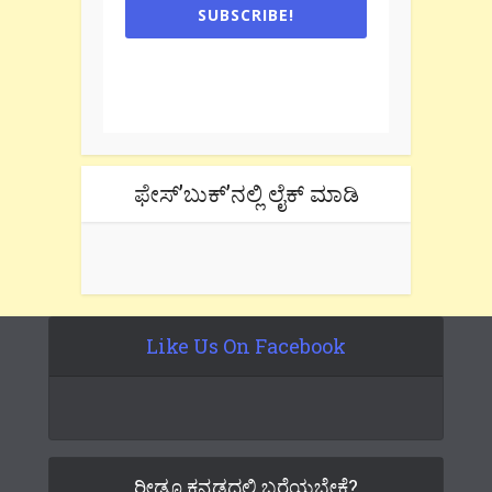
SUBSCRIBE!
One e-mail a week. We don't spam.
Don't forget to check the promotional
tab if you are using gmail.
ಫೇಸ್’ಬುಕ್’ನಲ್ಲಿ ಲೈಕ್ ಮಾಡಿ
Like Us On Facebook
ರೀಡೂ ಕನ್ನಡದಲ್ಲಿ ಬರೆಯಬೇಕೆ?