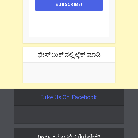
SUBSCRIBE!
One e-mail a week. We don't spam.
Don't forget to check the promotional
tab if you are using gmail.
ಫೇಸ್’ಬುಕ್’ನಲ್ಲಿ ಲೈಕ್ ಮಾಡಿ
Like Us On Facebook
ರೀಡೂ ಕನ್ನಡದಲ್ಲಿ ಬರೆಯಬೇಕೆ?