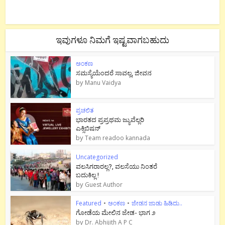
ಇವುಗಳೂ ನಿಮಗೆ ಇಷ್ಟವಾಗಬಹುದು
ಅಂಕಣ
ಸಮಸ್ಯೆಯೆಂದರೆ ಸಾವಲ್ಲ, ಜೀವನ
by
Manu Vaidya
ಪ್ರಚಲಿತ
ಭಾರತದ ಪ್ರಪ್ರಥಮ ಜ್ಯುವೆಲ್ಲರಿ
ಎಕ್ಸಿಬಿಷನ್
by
Team readoo kannada
Uncategorized
ವಲಸಿಗರಾರಲ್ಲ?, ವಲಸೆಯು ನಿಂತರೆ
ಬದುಕಿಲ್ಲ !
by
Guest Author
Featured
•
ಅಂಕಣ
•
ಜೇಡನ ಜಾಡು ಹಿಡಿದು..
ಗೋಡೆಯ ಮೇಲಿನ ಜೇಡ- ಭಾಗ ೨
by
Dr. Abhijith A P C