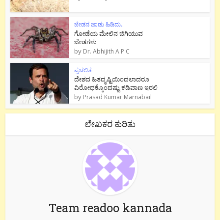
ಜೇಡನ ಜಾಡು ಹಿಡಿದು..
ಗೋಡೆಯ ಮೇಲಿನ ಜಿಗಿಯುವ
ಜೇಡಗಳು
by
Dr. Abhijith A P C
ಪ್ರಚಲಿತ
ದೇಶದ ಹಿತದೃಷ್ಟಿಯಿಂದಲಾದರೂ
ವಿರೋಧಕ್ಕೊಂದಷ್ಟು ಕಡಿವಾಣ ಇರಲಿ
by
Prasad Kumar Marnabail
ಲೇಖಕರ ಕುರಿತು
Team readoo kannada