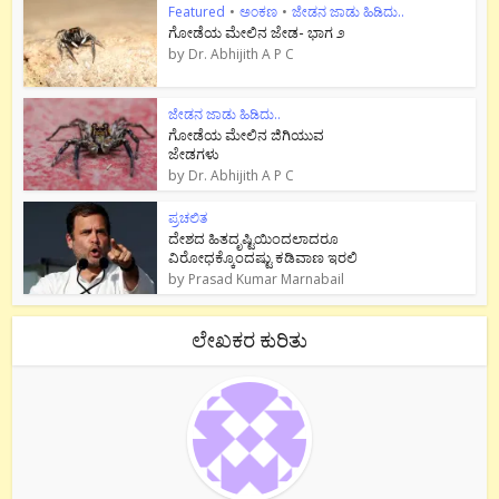
Featured
•
ಅಂಕಣ
•
ಜೇಡನ ಜಾಡು ಹಿಡಿದು..
ಗೋಡೆಯ ಮೇಲಿನ ಜೇಡ- ಭಾಗ ೨
by
Dr. Abhijith A P C
ಜೇಡನ ಜಾಡು ಹಿಡಿದು..
ಗೋಡೆಯ ಮೇಲಿನ ಜಿಗಿಯುವ
ಜೇಡಗಳು
by
Dr. Abhijith A P C
ಪ್ರಚಲಿತ
ದೇಶದ ಹಿತದೃಷ್ಟಿಯಿಂದಲಾದರೂ
ವಿರೋಧಕ್ಕೊಂದಷ್ಟು ಕಡಿವಾಣ ಇರಲಿ
by
Prasad Kumar Marnabail
ಲೇಖಕರ ಕುರಿತು