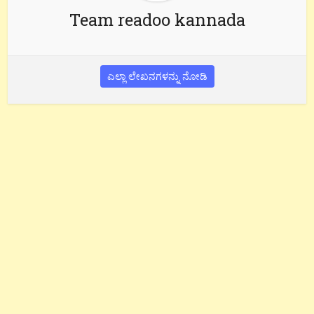
Team readoo kannada
ಎಲ್ಲಾ ಲೇಖನಗಳನ್ನು ನೋಡಿ