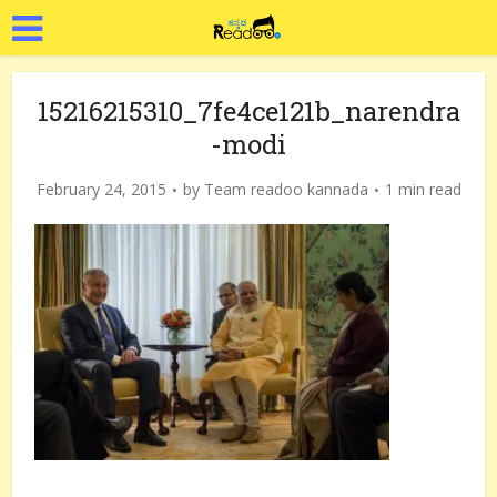
15216215310_7fe4ce121b_narendra
-modi
February 24, 2015
by
Team readoo kannada
1 min read