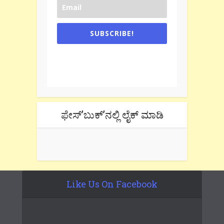
SUBSCRIBE!
One e-mail a week. We don't spam.
Don't forget to check the promotional
tab if you are using gmail.
ಫೇಸ್’ಬುಕ್’ನಲ್ಲಿ ಲೈಕ್ ಮಾಡಿ
Like Us On Facebook