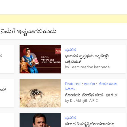
ನಿಮಗೆ ಇಷ್ಟವಾಗಬಹುದು
ಪ್ರಚಲಿತ
ನ
ಭಾರತದ ಪ್ರಪ್ರಥಮ ಜ್ಯುವೆಲ್ಲರಿ
ಎಕ್ಸಿಬಿಷನ್
by
Team readoo kannada
Featured
ಅಂಕಣ
ಜೇಡನ ಜಾಡು
•
•
ಹಿಡಿದು..
ಂತರೆ
ಗೋಡೆಯ ಮೇಲಿನ ಜೇಡ- ಭಾಗ ೨
by
Dr. Abhijith A P C
ಪ್ರಚಲಿತ
ದೇಶದ ಹಿತದೃಷ್ಟಿಯಿಂದಲಾದರೂ