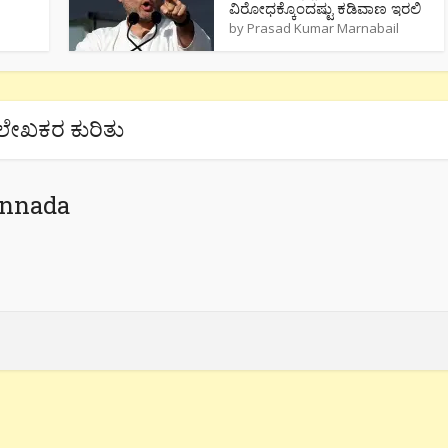
ವಿರೋಧಕ್ಕೊಂದಷ್ಟು ಕಡಿವಾಣ ಇರಲಿ
by
Prasad Kumar Marnabail
ಲೇಖಕರ ಕುರಿತು
annada