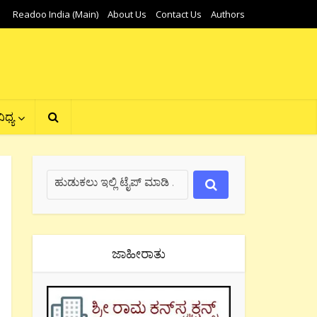
Readoo India (Main)
About Us
Contact Us
Authors
ಿಧ್ಯ
ಜಾಹೀರಾತು