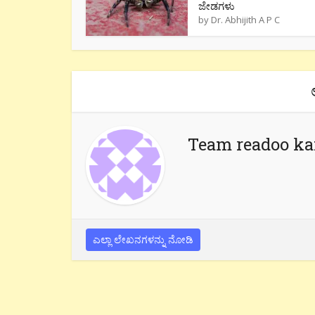
ಜೇಡಗಳು
by
Dr. Abhijith A P C
Team readoo k
ಎಲ್ಲಾ ಲೇಖನಗಳನ್ನು ನೋಡಿ