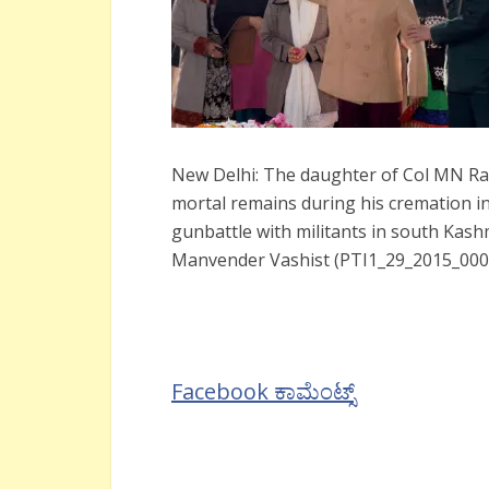
New Delhi: The daughter of Col MN Rai c
mortal remains during his cremation in 
gunbattle with militants in south Kash
Manvender Vashist (PTI1_29_2015_00
Facebook ಕಾಮೆಂಟ್ಸ್