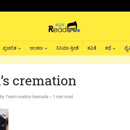
ಪ್ರಚಲಿತ
ಅಂಕಣ
ಸಿನಿಮಾ-ಕ್ರೀಡೆ
ಕವಿತೆ
ಕಥೆ
ವೈವ
i’s cremation
by
Team readoo kannada
1 min read