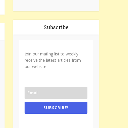
Subscribe
Join our mailing list to weekly
receive the latest articles from
our website
SUBSCRIBE!
One e-mail a week. We don't spam.
Don't forget to check the promotional
tab if you are using gmail.