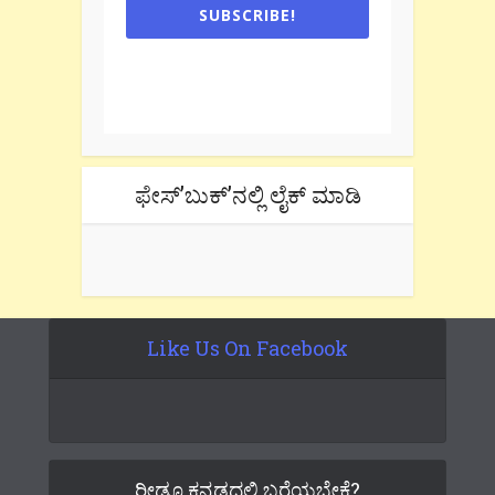
SUBSCRIBE!
One e-mail a week. We don't spam.
Don't forget to check the promotional
tab if you are using gmail.
ಫೇಸ್’ಬುಕ್’ನಲ್ಲಿ ಲೈಕ್ ಮಾಡಿ
Like Us On Facebook
ರೀಡೂ ಕನ್ನಡದಲ್ಲಿ ಬರೆಯಬೇಕೆ?