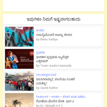
ಇವುಗಳೂ ನಿಮಗೆ ಇಷ್ಟವಾಗಬಹುದು
ಅಂಕಣ
ಸಮಸ್ಯೆಯೆಂದರೆ ಸಾವಲ್ಲ, ಜೀವನ
by
Manu Vaidya
ಪ್ರಚಲಿತ
ಭಾರತದ ಪ್ರಪ್ರಥಮ ಜ್ಯುವೆಲ್ಲರಿ
ಎಕ್ಸಿಬಿಷನ್
by
Team readoo kannada
Uncategorized
ವಲಸಿಗರಾರಲ್ಲ?, ವಲಸೆಯು ನಿಂತರೆ
ಬದುಕಿಲ್ಲ !
by
Guest Author
Featured
•
ಅಂಕಣ
•
ಜೇಡನ ಜಾಡು ಹಿಡಿದು..
ಗೋಡೆಯ ಮೇಲಿನ ಜೇಡ- ಭಾಗ ೨
by
Dr. Abhijith A P C