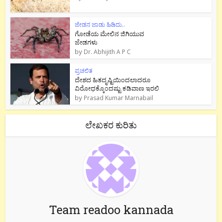
ಜೇಡನ ಜಾಡು ಹಿಡಿದು..
ಗೋಡೆಯ ಮೇಲಿನ ಜಿಗಿಯುವ
ಜೇಡಗಳು
by
Dr. Abhijith A P C
ಪ್ರಚಲಿತ
ದೇಶದ ಹಿತದೃಷ್ಟಿಯಿಂದಲಾದರೂ
ವಿರೋಧಕ್ಕೊಂದಷ್ಟು ಕಡಿವಾಣ ಇರಲಿ
by
Prasad Kumar Marnabail
ಲೇಖಕರ ಕುರಿತು
Team readoo kannada