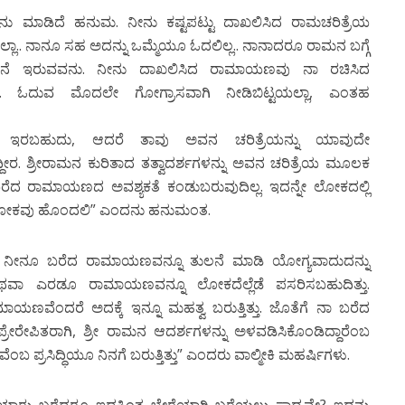
ೇನು ಮಾಡಿದೆ ಹನುಮ. ನೀನು ಕಷ್ಟಪಟ್ಟು ದಾಖಲಿಸಿದ ರಾಮಚರಿತ್ರೆಯ
ಯಲ್ಲಾ.. ನಾನೂ ಸಹ ಅದನ್ನು ಒಮ್ಮೆಯೂ ಓದಲಿಲ್ಲ.. ನಾನಾದರೂ ರಾಮನ ಬಗ್ಗೆ
ಮನೊಡನೆ ಇರುವವನು. ನೀನು ದಾಖಲಿಸಿದ ರಾಮಾಯಣವು ನಾ ರಚಿಸಿದ
ುದು. ಓದುವ ಮೊದಲೇ ಗೋಗ್ರಾಸವಾಗಿ ನೀಡಿಬಿಟ್ಟಯಲ್ಲಾ, ಎಂತಹ
 ಇರಬಹುದು, ಆದರೆ ತಾವು ಅವನ ಚರಿತ್ರೆಯನ್ನು ಯಾವುದೇ
ಿದ್ದೀರ. ಶ್ರೀರಾಮನ ಕುರಿತಾದ ತತ್ವಾದರ್ಶಗಳನ್ನು ಅವನ ಚರಿತ್ರೆಯ ಮೂಲಕ
 ಬರೆದ ರಾಮಾಯಣದ ಅವಶ್ಯಕತೆ ಕಂಡುಬರುವುದಿಲ್ಲ. ಇದನ್ನೇ ಲೋಕದಲ್ಲಿ
 ಲೋಕವು ಹೊಂದಲಿ” ಎಂದನು ಹನುಮಂತ.
ನೀನೂ ಬರೆದ ರಾಮಾಯಣವನ್ನೂ ತುಲನೆ ಮಾಡಿ ಯೋಗ್ಯವಾದುದನ್ನು
 ಅಥವಾ ಎರಡೂ ರಾಮಾಯಣವನ್ನೂ ಲೋಕದೆಲ್ಲೆಡೆ ಪಸರಿಸಬಹುದಿತ್ತು.
ಣವೆಂದರೆ ಅದಕ್ಕೆ ಇನ್ನೂ ಮಹತ್ವ ಬರುತ್ತಿತ್ತು. ಜೊತೆಗೆ ನಾ ಬರೆದ
ರೇರೇಪಿತರಾಗಿ, ಶ್ರೀ ರಾಮನ ಆದರ್ಶಗಳನ್ನು ಅಳವಡಿಸಿಕೊಂಡಿದ್ದಾರೆಂಬ
ಂಬ ಪ್ರಸಿದ್ಧಿಯೂ ನಿನಗೆ ಬರುತ್ತಿತ್ತು” ಎಂದರು ವಾಲ್ಮೀಕಿ ಮಹರ್ಷಿಗಳು.
ಯಾರು ಬರೆದರೂ ಇದಕ್ಕಿಂತ ಬೇರೆಯಾಗಿ ಬರೆಯಲು ಸಾಧ್ಯವೇ? ಇದನ್ನು