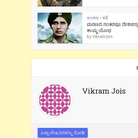
ಅಂಕಣ
ಕಥೆ
•
ಮರಣದ ನಂತರವೂ ದೇಶವನ್ನ
ಕಾಯ್ದ ಯೋಧ
by
Vikram Jois
Vikram Jois
ಎಲ್ಲಾ ಲೇಖನಗಳನ್ನು ನೋಡಿ