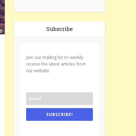
Subscribe
Join our mailing list to weekly
receive the latest articles from
our website
SUBSCRIBE!
One e-mail a week. We don't spam.
Don't forget to check the promotional
tab if you are using gmail.