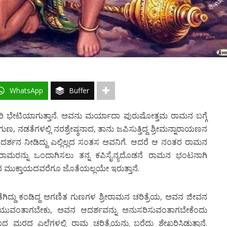
WhatsApp
Buffer
ರಿ ಭೇಟಿಯಾಗುತ್ತಾನೆ. ಅವನು ಮರ್ಯಾದಾ ಪುರುಷೋತ್ತಮ ರಾಮನ ಬಗ್ಗೆ
ಗುಣ, ನಡತೆಗಳಲ್ಲಿ ನರಶ್ರೇಷ್ಠನಾದ, ತಾನು ಜಪಿಸುತ್ತಿದ್ದ ಶ್ರೀಮನ್ನಾರಾಯಣನ
ರ್ಶನ ನೀಡಿದ್ದು ಎಲ್ಲಿಲ್ಲದ ಸಂತಸ ಅವನಿಗೆ. ಆದರೆ ಆ ನಂತರ ರಾಮನ
ೀತಾರಾಮರನ್ನು ಒಂದಾಗಿಸಲು ತನ್ನ ಕಪಿಸೈನ್ಯದೊಡನೆ ರಾಮನ ಭಂಟನಾಗಿ
 ಮುಕ್ತಾಯದವರೆಗೂ ಜೊತೆಯಲ್ಲಯೇ ಇರುತ್ತಾನೆ.
ೆಗಿದ್ದು ಕಂಡಿದ್ದ ಅಗಣಿತ ಗುಣಗಳ‌ ಶ್ರೀರಾಮನ ಚರಿತ್ರೆಯ, ಅವನ ಜೀವನ‌
ಯುವಂತಾಗಬೇಕು, ಅವನ ಆದರ್ಶವನ್ನು ಅನುಸರಿಸುವಂತಾಗಬೇಕೆಂದು
ರದ ಎಲೆಗಳಲ್ಲಿ ರಾಮ ಚರಿತ್ರೆಯನ್ನು ಬರೆದು ಶೇಖರಿಸಿಡುತ್ತಾನೆ.