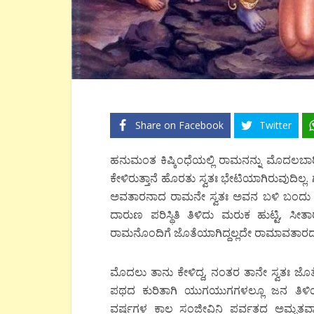
Share on Facebook
Twitter
ಹನುಮಂತ ಕಿಷ್ಕಿಂಧೆಯಲ್ಲಿ ರಾಮನನ್ನು ಮೊದಲಬಾ
ಕೇಳಿರುತ್ತಾನೆ ಹೊರತು ಸ್ವತಃ ಭೇಟಿಯಾಗಿರುವುದಿಲ್ಲ. 
ಅವತಾರನಾದ ರಾಮ‌ನೇ ಸ್ವತಃ ಅವನ ಬಳಿ ಬಂದು ದ
ದಾರುಣ ಪರಿಸ್ಥಿತಿ ತಿಳಿದು ಮರುಕ ಹುಟ್ಟಿ, ಸ
ರಾಮನೊಂದಿಗೆ ಜೊತೆಯಾಗಿದ್ದಲ್ಲದೇ ರಾಮಾವತಾರದ
ಮೊದಲು ತಾನು ಕೇಳಿದ್ದ, ನಂತರ ತಾನೇ ಸ್ವತಃ ಜೊತ
ಪಥದ ಕುರಿತಾಗಿ ಯುಗಯುಗಗಳಲ್ಲೂ ಜನ ತಿಳಿ
ವರ್ಷಗಳ ಕಾಲ ಸಂಜೀವಿನಿ ಪರ್ವತದ ಅಮೃತವಾದ ಮ