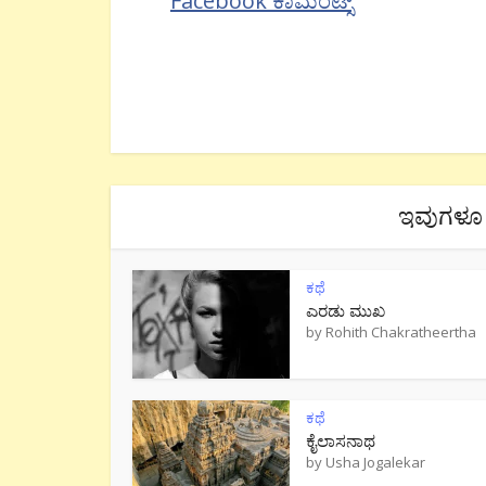
Facebook ಕಾಮೆಂಟ್ಸ್
ಇವುಗಳೂ 
ಕಥೆ
ಎರಡು ಮುಖ
by
Rohith Chakratheertha
ಕಥೆ
ಕೈಲಾಸನಾಥ
by
Usha Jogalekar