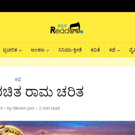
ಪ್ರಚಲಿತ
ಅಂಕಣ
ಸಿನಿಮಾ-ಕ್ರೀಡೆ
ಕವಿತೆ
ಕಥೆ
ವೈವ
ಕಥೆ
ಚಿತ ರಾಮ‌ ಚರಿತ
19
by
Vikram Jois
2 min read