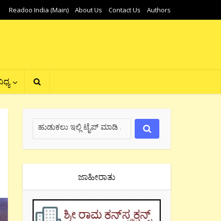
Readoo India (Main)
About Us
Contact Us
Authors
ಿಧ್ಯ
ಜಾಹೀರಾತು