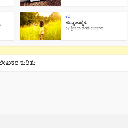
ಕಥೆ
ು
ಹೆಣ್ಣು ಹುಟ್ಟಿತು
by
ಶ್ರೀಕಲಾ ಹೆಗಡೆ ಕಂಬ್ಳಿಸರ
ಲೇಖಕರ ಕುರಿತು