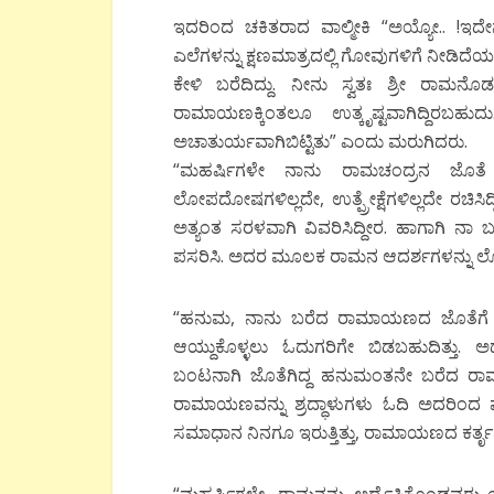
ಇದರಿಂದ ಚಕಿತರಾದ ವಾಲ್ಮೀಕಿ “ಅಯ್ಯೋ.. !ಇದ
ಎಲೆಗಳನ್ನು ಕ್ಷಣಮಾತ್ರದಲ್ಲಿ ಗೋವುಗಳಿಗೆ ನೀಡಿದೆ
ಕೇಳಿ ಬರೆದಿದ್ದು. ನೀನು ಸ್ವತಃ ಶ್ರೀ ರಾ
ರಾಮಾಯಣಕ್ಕಿಂತಲೂ ಉತ್ಕೃಷ್ಟವಾಗಿದ್ದಿರಬಹ
ಅಚಾತುರ್ಯವಾಗಿಬಿಟ್ಟಿತು” ಎಂದು ಮರುಗಿದರು.
“ಮಹರ್ಷಿಗಳೇ ನಾನು ರಾಮಚಂದ್ರನ ಜೊತೆ
ಲೋಪದೋಷಗಳಿಲ್ಲದೇ, ಉತ್ಪ್ರೇಕ್ಷೆಗಳಿಲ್ಲದೇ ರಚಿಸ
ಅತ್ಯಂತ ಸರಳವಾಗಿ ವಿವರಿಸಿದ್ದೀರ. ಹಾಗಾಗಿ ನಾ
ಪಸರಿಸಿ. ಅದರ ಮೂಲಕ ರಾಮನ ಆದರ್ಶಗಳನ್ನು
“ಹನುಮ, ನಾನು ಬರೆದ ರಾಮಾಯಣದ ಜೊತೆಗೆ 
ಆಯ್ದುಕೊಳ್ಳಲು ಓದುಗರಿಗೇ ಬಿಡಬಹುದಿತ್ತು.
ಬಂಟನಾಗಿ ಜೊತೆಗಿದ್ದ ಹನುಮಂತನೇ ಬರೆದ ರಾಮಾಯ
ರಾಮಾಯಣವನ್ನು ಶ್ರದ್ಧಾಳುಗಳು ಓದಿ ಅದರಿಂದ ಪ್
ಸಮಾಧಾನ ನಿನಗೂ ಇರುತ್ತಿತ್ತು‌‌, ರಾಮಾಯಣದ ಕರ್ತೃವೆ
“ಮಹರ್ಷಿಗಳೇ, ರಾಮನನ್ನು ಅರ್ಥೈಸಿಕೊಂಡವರು 