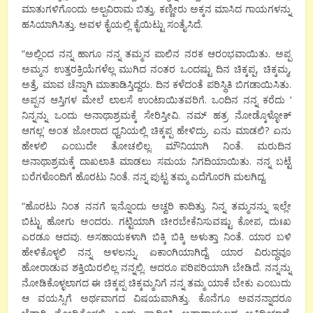
ಮಾತುಗಳಿಗೊಂದು ಅಲ್ಪವಿರಾಮ ಬಿತ್ತು. ಕಣ್ಣೀರು ಅಕ್ಕನ ಮಾಸಿದ ಗಾಯಗಳನ್ನು
ಹಸಿಯಾಗಿಸಿತ್ತು. ಅವಳ ಕೈಯಲ್ಲಿ ಕೈಯಿಟ್ಟು ಸಂತೈಸಿದೆ.
“ಅಲ್ಲಿಂದ ನನ್ನ ಹಾಗೂ ನನ್ನ‌ ತಮ್ಮನ‌ ಪಾಲಿನ ನರಕ ಆರಂಭವಾಯಿತು. ಅಪ್ಪ‌
ಅಮ್ಮನ ಉತ್ತರಕ್ರಿಯೆಗಳೆಲ್ಲ ಮುಗಿದ ನಂತರ ಒಂದಷ್ಟು ದಿನ ಚಿಕ್ಕಪ್ಪ, ಚಿಕ್ಕಮ್ಮ,
ಅತ್ತೆ, ಮಾವ ಚೆನ್ನಾಗಿ ಮಾತಾಡಿಸ್ತಿದ್ದರು. ದಿನ ಕಳೆದಂತೆ ಪರಿಸ್ಥಿತಿ ಬಿಗಡಾಯಿಸಿತು.
ಅಪ್ಪನ ಆಸ್ತಿಗಳ ಮೇಲೆ ಲಾಲಸೆ ಉಂಟಾಯಿತವರಿಗೆ. ಒಂದಿನ ನನ್ನ ಕರೆದು ‘
ನಿನ್ನನ್ನು ಒಂದು ಅನಾಥಾಶ್ರಮಕ್ಕೆ ಸೇರಿಸ್ತೀವಿ. ನಮ್ ಹತ್ರ ನೋಡ್ಕೊಳ್ಳೋಕ್
ಆಗಲ್ಲ’ ಅಂತ ಜೋರಾದ ಧ್ವನಿಯಲ್ಲಿ ಚಿಕ್ಕಪ್ಪ ಹೇಳಿದ್ರು. ಏನು ಮಾಡಲಿ? ಏನು
ಹೇಳಲಿ ಎಂಬುದೇ ತೋಚಲಿಲ್ಲ. ಮೌನಿಯಾಗಿ ನಿಂತೆ. ಮರುದಿನ
ಅನಾಥಾಶ್ರಮಕ್ಕೆ ದಾಖಲಾತಿ ಮಾಡಲು ಸಮಯ ನಿಗದಿಯಾಯಿತು. ನನ್ನ ಬಟ್ಟೆ
ಬರೆಗಳೊಂದಿಗೆ ಹೊರಟು ನಿಂತೆ. ನನ್ನ ಪುಟ್ಟ ತಮ್ಮ ಎದೆಗೊರಗಿ ಮಲಗಿದ್ದ.
“ಹೊರಟು ನಿಂತ ನನಗೆ ಇನ್ನೊಂದು ಅಚ್ವರಿ ಕಾದಿತ್ತು. ನಿನ್ನ ತಮ್ಮನನ್ನು ಇಲ್ಲೇ
ಬಿಟ್ಟು ಹೋಗು ಅಂದರು. ಗಟ್ಟಿಯಾಗಿ ಚೀರಬೇಕೆನಿಸುವಷ್ಟು ಕೋಪ, ದುಃಖ‌
ಎರಡೂ ಆದವು. ಅಸಹಾಯಕಳಾಗಿ ಬಿಕ್ಕಿ ಬಿಕ್ಕಿ ಅಳುತ್ತಾ ನಿಂತೆ. ಯಾರ ಬಳಿ
ಹೇಳಿಕೊಳ್ಳಲಿ ನನ್ನ ಅಳಲನ್ನು. ಏಕಾಂಗಿಯಾಗಿದ್ದೆ. ಯಾರ ವಿರುದ್ಧವೂ
ಹೋರಾಡುವ ಶಕ್ತಿಯಿರಲಿಲ್ಲ ನನ್ನಲ್ಲಿ. ಆದರೂ ಪರಿಪರಿಯಾಗಿ ಬೇಡಿದೆ. ನನ್ನನ್ನು
ನೋಡಿಕೊಳ್ಳಲಾಗದ ಈ ಚಿಕ್ಕಪ್ಪ ಚಿಕ್ಕಮ್ಮನಿಗೆ ನನ್ನ ತಮ್ಮ ಯಾಕೆ ಬೇಕು ಎಂಬುದು
ಆ ವಯಸ್ಸಿಗೆ ಅರ್ಥವಾಗದ ವಿಷಯವಾಗಿತ್ತು. ಕೊನೆಗೂ ಅವನನ್ನಾದರೂ