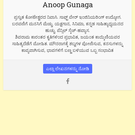
Anoop Gunaga
ಪ್ರಸ್ತುತ ಕೋಟೇಶ್ವರದ ನಿವಾಸಿ. ಸಾಫ್ಟ್ ವೇರ್ ಇಂಜಿನಿಯರಿಂಗ್ ಉದ್ಯೋಗ.
ಬರವಣಿಗೆ ಮನಸಿಗೆ ಮೆಚ್ಚು. ಯಕ್ಷಗಾನ, ಸಿನಿಮಾ, ಕನ್ನಡ ಸಾಹಿತ್ಯಾಧ್ಯಯನದ
ಹುಚ್ಚು. ಪೆನ್ಸಿಲ್ ಸ್ಕೆಚ್-ಹವ್ಯಾಸ.
ಶಿವರಾಮ ಕಾರಂತರ ಕೃತಿಗಳಿಂದ ಪ್ರಭಾವಿತ, ಜಯಂತ ಕಾಯ್ಕಿಣಿಯವರ
ಸಾಹಿತ್ಯದೆಡೆಗೆ ಮೋಹಿತ. ಮೌನರಾಗಕ್ಕೆ ಶಬ್ದಗಳ ಪೋಣಿಸುವ, ಕನಸುಗಳನ್ನು
ಕಾವ್ಯವಾಗಿಸುವ, ಭಾವಗಳಿಗೆ ಬಣ್ಣ ಬಳಿಯುವ ಒಬ್ಬ ಸಂಭಾವಿತ
ಎಲ್ಲಾ ಲೇಖನಗಳನ್ನು ನೋಡಿ