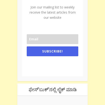
Join our mailing list to weekly
receive the latest articles from
our website
SUBSCRIBE!
One e-mail a week. We don't spam.
Don't forget to check the promotional
tab if you are using gmail.
ಫೇಸ್’ಬುಕ್’ನಲ್ಲಿ ಲೈಕ್ ಮಾಡಿ