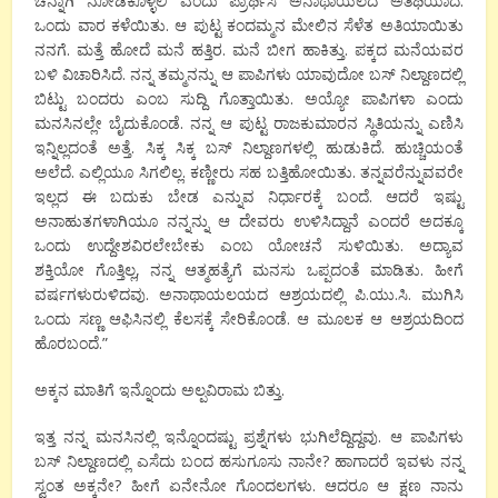
ಚೆನ್ನಾಗಿ ನೋಡಿಕೊಳ್ಳಲಿ ಎಂದು ಪ್ರಾರ್ಥಿಸಿ ಅನಾಥಾಯಲದ ಅತಿಥಿಯಾದೆ.
ಒಂದು ವಾರ ಕಳೆಯಿತು. ಆ ಪುಟ್ಟ ಕಂದಮ್ಮನ ಮೇಲಿನ ಸೆಳೆತ ಅತಿಯಾಯಿತು
ನನಗೆ. ಮತ್ತೆ ಹೋದೆ ಮನೆ ಹತ್ತಿರ. ಮನೆ ಬೀಗ ಹಾಕಿತ್ತು. ಪಕ್ಕದ ಮನೆಯವರ
ಬಳಿ ವಿಚಾರಿಸಿದೆ‌. ನನ್ನ ತಮ್ಮನನ್ನು ಆ‌ ಪಾಪಿಗಳು ಯಾವುದೋ ಬಸ್ ನಿಲ್ದಾಣದಲ್ಲಿ
ಬಿಟ್ಟು ಬಂದರು ಎಂಬ ಸುದ್ದಿ ಗೊತ್ತಾಯಿತು. ಅಯ್ಯೋ ಪಾಪಿಗಳಾ ಎಂದು
ಮನಸಿನಲ್ಲೇ ಬೈದುಕೊಂಡೆ. ನನ್ನ‌ ಆ ಪುಟ್ಟ ರಾಜಕುಮಾರನ‌ ಸ್ಥಿತಿಯನ್ನು ಎಣಿಸಿ
ಇನ್ನಿಲ್ಲದಂತೆ ಅತ್ತೆ. ಸಿಕ್ಕ ಸಿಕ್ಕ ಬಸ್ ನಿಲ್ದಾಣಗಳಲ್ಲಿ ಹುಡುಕಿದೆ. ಹುಚ್ಚಿಯಂತೆ
ಅಲೆದೆ. ಎಲ್ಲಿಯೂ ಸಿಗಲಿಲ್ಲ. ಕಣ್ಣೀರು ಸಹ ಬತ್ತಿಹೋಯಿತು. ತನ್ನವರೆನ್ನುವವರೇ
ಇಲ್ಲದ ಈ ಬದುಕು ಬೇಡ ಎನ್ನುವ ನಿರ್ಧಾರಕ್ಕೆ ಬಂದೆ. ಆದರೆ ಇಷ್ಟು
ಅನಾಹುತಗಳಾಗಿಯೂ ನನ್ನನ್ನು ಆ ದೇವರು ಉಳಿಸಿದ್ದಾನೆ ಎಂದರೆ ಅದಕ್ಕೂ
ಒಂದು ಉದ್ದೇಶವಿರಲೇಬೇಕು ಎಂಬ ಯೋಚನೆ ಸುಳಿಯಿತು. ಅದ್ಯಾವ
ಶಕ್ತಿಯೋ ಗೊತ್ತಿಲ್ಲ, ನನ್ನ ಆತ್ಮಹತ್ಯೆಗೆ ಮನಸು ಒಪ್ಪದಂತೆ ಮಾಡಿತು. ಹೀಗೆ
ವರ್ಷಗಳುರುಳಿದವು. ಅನಾಥಾಯಲಯದ ಆಶ್ರಯದಲ್ಲಿ ಪಿ.ಯು.ಸಿ. ಮುಗಿಸಿ
ಒಂದು ಸಣ್ಣ ಆಫಿಸಿನಲ್ಲಿ ಕೆಲಸಕ್ಕೆ ಸೇರಿಕೊಂಡೆ. ಆ ಮೂಲಕ ಆ ಆಶ್ರಯದಿಂದ
ಹೊರಬಂದೆ.”
ಅಕ್ಕನ ಮಾತಿಗೆ ಇನ್ನೊಂದು ಅಲ್ಪವಿರಾಮ ಬಿತ್ತು.
ಇತ್ತ ನನ್ನ ಮನಸಿನಲ್ಲಿ ಇನ್ನೊಂದಷ್ಟು ಪ್ರಶ್ನೆಗಳು ಭುಗಿಲೆದ್ದಿದ್ದವು. ಆ ಪಾಪಿಗಳು
ಬಸ್ ನಿಲ್ದಾಣದಲ್ಲಿ ಎಸೆದು ಬಂದ ಹಸುಗೂಸು ನಾನೇ? ಹಾಗಾದರೆ ಇವಳು ನನ್ನ
ಸ್ವಂತ ಅಕ್ಕನೇ? ಹೀಗೆ ಏನೇನೋ ಗೊಂದಲಗಳು. ಆದರೂ ಆ ಕ್ಷಣ ನಾನು