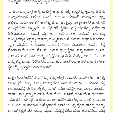
ಮುತ್ತಿಟ್ಟಳು. ಹಾಗೇ ನನ್ನನ್ನು ಪಕ್ಕ ಕೂರಿಸಿಕೊಂಡಳು.
“ನನಗೂ ಒಬ್ಬ ಪುಟ್ಟ ತಮ್ಮ ಹುಟ್ಟಿದ್ದ. ಆ ಪುಟ್ಟ ಪುಟ್ಟ ಕಾಲ್ಗಳನ್ನು ಕೈಯಲ್ಲಿ ಹಿಡಿದು
ಮುದ್ದಿಸಬೇಕಾದ್ರೆ ಆಗೋ ಖುಷಿಗೆ ಬಹುಷಃ ಸರಿಸಾಟಿ ಯಾವುದೂ ಇಲ್ಲ.
ಹಲ್ಲಿಲ್ಲದ ಬಾಯಿ ಅಗಲಿಸಿ ಆ ಪುಟ್ಟ ಜೀವ ನಗುತ್ತಿದ್ದರೆ ಜಗತ್ತೇ ಅದರ ಜೊತೆಸೇರಿ
ನಗುತ್ತಿದೆಯೋ‌ ಅನ್ನಿಸ್ತಿತ್ತು. ಆ ಪುಟಾಣಿ ಕೈಗಳು ನನ್ನ ಬೆರಳನ್ನು ಗಟ್ಟಿಯಾಗಿ
ಹಿಡಿದರಂತೂ… ಅಬ್ಬಾ! ಮೈ ಜುಂ ಅನ್ನಿಸುಂತಹ ಆನಂದ. ಅವನನ್ನು
ಮುದ್ದಿಸಿದಷ್ಟೂ ಇನ್ನಷ್ಟು ಮತ್ತಷ್ಟು ಮುದ್ದಿಸುವ ಆಸೆ. ಅವನು ಅತ್ತರೂ ಚಂದವೇ.
ಸ್ನಾನ ಮಾಡಿಸಿ ಕರಕೊಂಡು ಬಂದಾಗ ಕೆಂಪು ಕೆಂಪಾಗೋ ಅವನ ಕೆನ್ನೆ
ನೋಡುವುದೇ ಒಂದು ಸೊಬಗು. ಅವನ ಪುಟ್ಟ ಕೈಗಳು ನನ್ನ ಕೂದಲು ಹಿಡಿದು
ಎಳೆದಾಗ ಯಾಕೆ‌ ನಾನು ಅಷ್ಟು ನಗ್ತಿದ್ದೆನೋ ಇಂದಿಗೂ ಗೊತ್ತಿಲ್ಲ. ಆದರೆ…” ಎಂದು
ಒಮ್ಮೆ ತನ್ನ ಮಾತು ನಿಲ್ಲಿಸಿದಳು. ನಾನು ಕುತೂಹಲದಿಂದ ಅವಳ ಭುಜದ ಮೇಲೆ
ಕೈಯಿಟ್ಟು ಪ್ರಶ್ನಾರ್ಥಕವಾಗಿ ನೋಡಿದೆ.
ಮತ್ತೆ ಮುಂದುವರಿಸಿದಳು. “ನನ್ನ ತಮ್ಮ ಹುಟ್ಟಿ ಸುಮಾರು ಒಂದು ವರ್ಷ ಆಗಿತ್ತು
ಅನಿಸುತ್ತದೆ. ಅಪ್ಪ, ಅಮ್ಮ ಯಾವುದೋ ಮದುವೆ ಮುಗಿಸಿ ಬರುವಾಗ ರಸ್ತೆ
ಅಪಘಾತದಲ್ಲಿ ತೀರ್ಕೊಂಡ್ಬಿಟ್ರು. ಮನೆಗೆ ಸಮೀಪದಲ್ಲೇ ಇತ್ತು ಕಲ್ಯಾಣಮಂಟಪ.
ಹಾಗಾಗಿ ಪುಟ್ಟನನ್ನು ಮಲಗಿಸಿ,‌ಬೇಗ ಹೋಗಿ ಬರ್ತೆನೆ ಅಂತ ಹೇಳಿ ಹೋದರು.
ಸಮೀಪವೇ ಆಗಿದ್ದರಿಂದ ಹೋಗುವಾಗ ನಡೆದೇ ಹೋಗಿದ್ದರು. ಆದರೆ ಬರುವಾಗ
ಆ ವಿಧಿಯ ಆಟವೇನೋ ಅನ್ನೋವಂತೆ ಯಾರೋ ಒಬ್ಬ ಫ್ರೆಂಡ್ ಕಾರಲ್ಲಿ ಬಂದ್ರು.
ಆ ಕಾರ್ ಆ್ಯಕ್ಸಿಡೆಂಟ್ ಆಯ್ತು. ಇಬ್ಬರೂ ನಮ್ಮನ್ನ ಬಿಟ್ಟು ದೂರ ಹೋದರು…” ಮತ್ತೆ