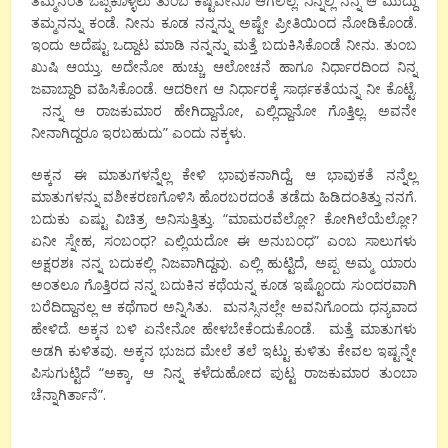
ತಮ್ಮನಂತೆ ಒಪ್ಪಿಕೊಳ್ಳಲು ತುಂಬ ಕಷ್ಟವೇನೂ ಆಗಲಿಲ್ಲ. ನಿನ್ನಲ್ಲಿ ನನ್ನ ಆ‌ ಮುದ್ದು
ತಮ್ಮನನ್ನು ಕಂಡೆ. ನೀನು ಕೂಡ ನನ್ನನ್ನು ಅಷ್ಟೇ ಪ್ರೀತಿಯಿಂದ ನೋಡಿಕೊಂಡೆ.
ಇಂದು ಅದೆಷ್ಟು ಒದ್ದಾಟ ಮಾಡಿ ನನ್ನನ್ನು ಮತ್ತೆ ಬದುಕಿಸಿಕೊಂಡೆ‌ ನೀನು. ತುಂಬ
ಖುಷಿ ಆಯ್ತು. ಅದೇನೋ ಹುಚ್ಚು ಆಲೋಚನೆ ಹಾಗೂ ನಿರ್ಧಾರದಿಂದ ನಿನ್ನ
ಜವಾಬ್ದಾರಿ ವಹಿಸಿಕೊಂಡೆ. ಆದರೀಗ ಆ ನಿರ್ಧಾರಕ್ಕೆ ಸಾರ್ಥಕತೆಯನ್ನ ನೀ ಕೊಟ್ಟೆ‌.
ನನ್ನ ಆ ರಾಜಕುಮಾರ ಹೇಗಿದ್ದಾನೋ, ಎಲ್ಲಿದ್ದಾನೋ ಗೊತ್ತಿಲ್ಲ. ಅವನೇ
ನೀನಾಗಿದ್ದರೂ ಇರಬಹುದು” ಎಂದು ನಕ್ಕಳು.
ಅಕ್ಕನ ಈ ಮಾತುಗಳನ್ನೆಲ್ಲ ಕೇಳಿ ಭಾವುಕನಾಗಿದ್ದೆ, ಆ ಭಾವುಕತೆ ನನ್ನೆಲ್ಲ
ಮಾತುಗಳನ್ನು ವಶೀಕರಣಗೊಳಿಸಿ ಹೊರಬರದಂತೆ ತಡೆದು ಹಿಡಿದಂತಿತ್ತು ನನಗೆ.
ಬದುಕು ಎಷ್ಟು ವಿಚಿತ್ರ ಅನಿಸುತ್ತಿತ್ತು. “ಮಾಮರವೆಲ್ಲೋ? ಕೋಗಿಲೆಯೆಲ್ಲೋ?
ಏನೀ ಸ್ನೇಹ, ಸಂಬಂಧ? ಎಲ್ಲಿಯದೋ ಈ ಅನುಬಂಧ” ಎಂಬ ಸಾಲುಗಳು
ಅಕ್ಷರಶಃ ನನ್ನ ಬದುಕಲ್ಲಿ ನಿಜವಾಗಿದ್ದವು. ಎಲ್ಲಿ ಹುಟ್ಟಿದೆ, ಅಪ್ಪ ಅಮ್ಮ ಯಾರು
ಅಂತಲೂ ಗೊತ್ತಿರದ ನನ್ನ ಬದುಕಿನ ಕಥೆಯನ್ನ ಕೂಡ ಇಷ್ಟೊಂದು ಸುಂದರವಾಗಿ
ಬರೆದಿದ್ದಾನಲ್ಲ ಆ‌ ಕಥೆಗಾರ ಅನ್ನಿಸಿತು. ಮನಸ್ಸಿನಲ್ಲೇ ಅವನಿಗೊಂದು ಧನ್ಯವಾದ
ಹೇಳಿದೆ. ಅಕ್ಕನ ಬಳಿ ಏನೇನೋ ಹೇಳಬೇಕೆಂದುಕೊಂಡೆ. ಮತ್ತೆ ಮಾತುಗಳು
ಅಡಗಿ ಕುಳಿತವು. ಅಕ್ಕನ ಭುಜದ ಮೇಲೆ ತಲೆ ಇಟ್ಟು ಕುಳಿತು ಕೇವಲ ಇಷ್ಟನ್ನೇ
ಪಿಸುಗುಟ್ಟಿದೆ “ಅಕ್ಕಾ, ಆ ನಿನ್ನ ಕಳೆದುಹೋದ ಪುಟ್ಟ ರಾಜಕುಮಾರ ತುಂಬಾ
ಚೆನ್ನಾಗಿರ್ತಾನೆ”.