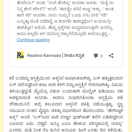
ಕರೆ ಬಂದಿದ್ದು ಆಸ್ಪತ್ರೆಯಿಂದ. ಅಕ್ಕನಿಗೆ ಅಪಘಾತವಾಗಿತ್ತು. ಬಸ್ ಹತ್ತುತ್ತಿರುವಾಗ
ಬಸ್ ಚಲಿಸಿದ್ದರಿಂದ ಕಾಲು ಜಾರಿ ಕೆಳಗೆ ಬಿದ್ದು ಆಸ್ಪತ್ರೆಗೆ ಸೇರಿಸಲಾಗಿತ್ತು. ವಿಷಯ
ತಿಳಿಯುತ್ತಿದ್ದಂತೆ ಮೈಯೆಲ್ಲ ನಡುಕ ಬಂದಂತಾಗಿ ಮೊಬೈಲ್ ಹಿಡಿಯಲು ಸಹ
ಅಶಕ್ಯನಾದಂತೆ ಅನಿಸಿತು. ಆದರೂ ಸುಧಾರಿಸಿಕೊಂಡು ಆಸ್ಪತ್ರೆಯ ಕಡೆ
ದೌಡಾಯಿಸಿದೆ. ಅಲ್ಲಿ ತಲುಪಿದಾಗ ಅಕ್ಕನಿಗೆ ಚಿಕಿತ್ಸೆ ನಡೆಯುತ್ತಿತ್ತು‌. ಸ್ವಲ್ಪ
ಸಮಯದ ನಂತರ ವೈದ್ಯರು ಚಿಕಿತ್ಸಾ ವಿಭಾಗದಿಂದ ಹೊರಬಂದರು. “ಹೇಗಿದ್ದಾಳೆ
ಅಕ್ಕ?” ಅಂದೆ‌. “ಬಸ್’ನಿಂದ ಜಾರಿ ಬಿದ್ದಾಗ ಫುಟ್’ಪಾತ್’ ತಲೆಗೆ ಬಡಿದಿದ್ದರಿಂದ
ಬಲವಾದ ಏಟು ಬಿದ್ದಿದೆ. ಇನ್ನೂ ಏನೂ ಹೇಳುವ ಪರಿಸ್ಥಿತಿಯಲ್ಲಿ ನಾವಿಲ್ಲ”
ಎಂದರು. ಮತ್ತೆ ನಿಂತ ನೆಲ ಕುಸಿದ ಅನುಭವ. ಹೀಗೆ ಎರಡು ದಿನ ಕಳೆಯಿತು.