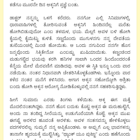
ಕಡೆಗೂ ಮೂರನೇ ದಿನ ಅಕ್ಕನಿಗೆ ಪ್ರಜ್ಞೆ ಬಂತು.
ಡಾಕ್ಟರ್ ನನ್ನನ್ನು ಒಳಗೆ ಕರೆದರು. ನನಗೋ ಎಲ್ಲಿ ಸಿನಿಮಾಗಳಲ್ಲಿ,
ಧಾರಾವಾಹಿಗಳಲ್ಲಿ ತೋರಿಸುವಂತೆ ಅಕ್ಕನಿಗೆ ಹಿಂದಿನದೆಲ್ಲ ಮರೆತು
ಹೋಗಿಬಿಡುವುದೋ ಎಂಬ ತಳಮಳ, ಭಯ. ಮೆಲ್ಲಗೆ ಅವಳ ಬಳಿ ಹೋಗಿ
ಕೈಯಲ್ಲಿ ಕೈಯಿಟ್ಟು ಕುಳಿತೆ‌. ಸಣ್ಣದೊಂದು ಮುಗುಳನಗು ನನ್ನ ದೇವತೆಯ
ತುಟಿಯಂಚಲ್ಲಿ ಮಿಂಚಿ ಹೋಯಿತು. ಆ ಒಂದು ನಗುವಿಂದ ನನಗೇ ಹೊಸ
ಜನ್ಮವೊಂದು ಸಿಕ್ಕಿತೇನೋ ಎಂಬಷ್ಟು ಖುಷಿಯಾಯಿತು. ಕಣ್ಣಂಚಿಂದ
ಮಡುಗಟ್ಟಿದ ಭಯವು ಕರಗಿ ಹನಿಗಳ ಸಾಲಾಗಿ ಒಂದರ ಹಿಂದೊಂದರಂತೆ
ಕೆನ್ನೆಯ ಮೇಲೆ ಮೆರವಣಿಗೆ ಮಾಡಿದವು. ಅವಳ ಈ ಸ್ಥಿತಿ ಇನ್ನೂ ಒಂದು ವಾರ
ನಡೆಯಿತು. ನಂತರ ನಿಧಾನವಾಗಿ ಚೇತರಿಸಿಕೊಳ್ಳತೊಡಗಿಳು. ಇನ್ನೊಂದು ವಾರ
ಕಳೆದ ನಂತರ ಮನೆಗೆ ಕಳಿಸಿದರು. ಆಗಾಗ ಅಕ್ಕನ ಸಹೋದ್ಯೋಗಿ ಆಶ್ರಿತಾ
ಬಂದು ಹೋಗಿ ಅಕ್ಕನ ಆರೋಗ್ಯ ನೋಡಿಕೊಳ್ಳುವಲ್ಲಿ ನನಗೆ ಸಹಕರಿಸುತ್ತಿದ್ದಳು.
ಹೀಗೆ ಸುಮಾರು ಎರಡು ತಿಂಗಳು ಕಳೆಯಿತು. ಅಕ್ಕ ಈಗ ಮತ್ತೆ
ಮೊದಲಿನಂತಾಗಿದ್ದಳು. ನನಗೆ ಹೊಸ ಬದುಕು ಕೊಟ್ಟ ಅಕ್ಕನ ಈ ಮರುಹುಟ್ಟಿಗೆ,
ಅಂದು ನಾ ತಂದಿದ್ದ ಸೀರೆಯನ್ನು ಉಡುಗೊರೆಯಾಗಿ ಕೊಟ್ಟೆ. ಅಕ್ಕನ ಮುಖ
ಈಗಷ್ಟೆ ಅರಳಿದ ಹೂವಂತೆ ಅರಳಿತು. ಅವಳ ಸಂತಸವನ್ನು ಹೇಳಿಕೊಳ್ಳಲು
ಪದಗಳಿರಲಿಲ್ಲ. ಸುಮ್ಮನೆ ನನ್ನ ಅಪ್ಪಿಕೊಂಡಳು. ಆ‌ ಅಪ್ಪುಗೆ ಎಲ್ಲ ಭಾವಗಳನ್ನು
ತಾನಾಗೇ ಹೃದಯಕ್ಕೆ‌ ಮುಟ್ಟಿಸಿತ್ತು. “ಥ್ಯಾಂಕ್ ಯೂ ಪುಟ್ಟಾ” ಎಂದು ಹಣೆಗೊಂದು