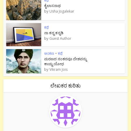
ಕಥೆ
ಕೈಲಾಸನಾಥ
by
Usha Jogalekar
ಕಥೆ
ನಾ ಕದ್ದ ಕನ್ನಡಿ
by
Guest Author
ಅಂಕಣ
•
ಕಥೆ
ಮರಣದ ನಂತರವೂ ದೇಶವನ್ನು
ಕಾಯ್ದ ಯೋಧ
by
Vikram Jois
ಲೇಖಕರ ಕುರಿತು