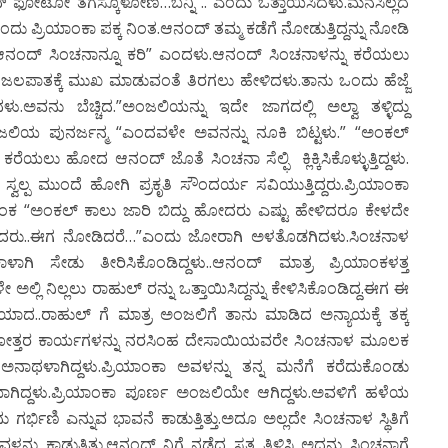
ಂದ್ ಫೋಟೋ ತೆಗಸ್ಕೊಳೋಣ…ಬನ್ನಿ ..”ಎಂದು ಒತ್ತಾಯಿಸಿದಳು.ಮನಸಿಲ್ಲದ
ಂದು ಪ್ರಿಯಾಂಕಾ ಪಕ್ಕ ನಿಂತ.ಆನಂದ್ ತಮ್ಮ ಕಡೆಗೆ ನೋಡುತ್ತಿದ್ದನ್ನು ನೋಡಿ
ನಂದ್ ಸಿಂಚನಾನ್ನೂ ಕರಿ” ಎಂದಳು.ಆನಂದ್ ಸಿಂಚನಾಳನ್ನು ಕರೆಯಲು
ಲಪಾತಕ್ಕೆ ಮುಖ ಮಾಡುವಂತೆ ತಿರಗಲು ಹೇಳಿದಳು.ತಾನು ಒಂದು ಹೆಜ್ಜೆ
.ಅವನು ಬೆಚ್ಚಿದ.”ಅಂಜಲಿಯನ್ನು ಇದೇ ಜಾಗದಲ್ಲಿ ಅಲ್ವಾ ತಳ್ಳಿದ್ದು
ಂಜಲಿಯ ಪುನರ್ಜನ್ಮ “ಎಂದವಳೇ ಅವನನ್ನು ನೂಕಿ ಬಿಟ್ಟಳು.” “ಅಂಕಲ್
ೆಯಲು ಹೋದ ಆನಂದ್ ಜೊತೆ ಸಿಂಚನಾ ಸೆಲ್ಫಿ ಕ್ಲಿಕ್ಕಿಸಿಕೊಳ್ಳುತ್ತಿದ್ದಳು.
ಪ ಮುಂದೆ ಹೋಗಿ ಪ್ರಕೃತಿ ಸೌಂದರ್ಯ ಸವಿಯುತ್ತಿದ್ದರು.ಪ್ರಿಯಾಂಕಾ
ಿಯಾಂಕ “ಅಂಕಲ್ ಕಾಲು ಜಾರಿ ಬಿದ್ದು ಹೋದರು ಎಷ್ಟು ಹೇಳಿದರೂ ಕೇಳದೇ
 ಎಂದರು..ಈಗ ನೋಡಿದರೆ…”ಎಂದು ಜೋರಾಗಿ ಅಳತೊಡಗಿದಳು.ಸಿಂಚನಾಳ
ಾಳಾಗಿ ಸೇಡು ತೀರಿಸಿಕೊಂಡಿದ್ದಳು..ಆನಂದ್ ಮಾತ್ರ ಪ್ರಿಯಾಂಕಳತ್ತ
ಲ್ಲಿ ನಿಲ್ಲಲು ರಾಹುಲ್ ರನ್ನು ಒತ್ತಾಯಿಸಿದ್ದನ್ನು ಕೇಳಿಸಿಕೊಂಡಿದ್ದ.ಈಗ ಈ
ಾದ..ರಾಹುಲ್ ಗೆ ಮಾತ್ರ ಅಂಜಲಿಗೆ ತಾನು ಮಾಡಿದ ಅನ್ಯಾಯಕ್ಕೆ ತಕ್ಕ
ರಣೋತ್ತರ ಕಾರ್ಯಗಳನ್ನು ನರಸಿಂಹ ದೇಸಾಯಿಯವರೇ ಸಿಂಚನಾಳ ಮೂಲಕ
ಅನಾಥಳಾಗಿದ್ದಳು.ಪ್ರಿಯಾಂಕಾ ಅವಳನ್ನು ತನ್ನ ಮನೆಗೆ ಕರೆದುಕೊಂಡು
ಿಯಾಗಿದ್ದಳು.ಪ್ರಿಯಾಂಕಾ ಪೂರ್ಣ ಅಂಜಲಿಯೇ ಆಗಿದ್ದಳು.ಅವಳಿಗೆ ಹಳೆಯ
ು ಗರ್ಭಿಣಿ ಎನ್ನುವ ಭಾವನೆ ಕಾಡುತ್ತಿತ್ತು.ಅದೂ ಅಲ್ಲದೇ ಸಿಂಚನಾಳ ಸ್ಥಿತಿಗೆ
ಕಾಡುತ್ತಿತ್ತು.ಆನಂದ್ ನಿಗೆ ನಡೆದ ಸತ್ಯ ತಿಳಿಸಿ ಅದನ್ನು ಸಿಂಚನಾಗೆ