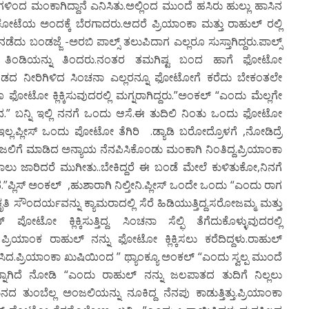
ಿಂದ ಮಂಕಾಗಿದ್ದಾನೆ ಎನಿಸಿತು.ಅಲ್ಲಿಂದ ಮುಂದೆ ಹಸಿರು ಹುಲ್ಲು ಹಾಸಿನ
ೆಯ ಅಂದಕ್ಕೆ ಬೆರಗಾದರು.ಆದರೆ ಪ್ರಿಯಾಂಕಾ ಮತ್ತು ರಾಹುಲ್ ರಲ್ಲಿ
ಿ ನಡೆದು ಬಂಡಜ್ಜೆ -ಅರಬಿ ಪಾಲ್ಸ್ ತಲುಪಿದಾಗ ಎಲ್ಲರೂ ಸುಸ್ತಾಗಿದ್ದರು.ಪಾಲ್ಸ್
ದ್ದ ತಿಂಡಿಯನ್ನು ತಿಂದರು.ನಂತರ ತಮಗಿಷ್ಟ ಬಂದ ಹಾಗೆ ಫೋಟೋ
ನ ಹೊಂಡದ ನೀರಿಗಿಳಿದ ಸಿಂಚನಾ ಎಲ್ಲರನ್ನೂ ಫೋಟೋಗೆ ಕರೆದು ಬೇಕಂತಲೇ
ಫೋಟೋ ಕ್ಲಿಕ್ಕಿಸುವುದರಲ್ಲಿ ಮಗ್ನರಾಗಿದ್ದರು.”ಅಂಕಲ್ “ಎಂದು ಮೆಲ್ಲಗೇ
ದ.” ಬನ್ನಿ ಇಲ್ಲಿ ನನಗೆ ಒಂದು ಆಸೆ.ಈ ತುದಿಲಿ ನಿಂತು ಒಂದು ಫೋಟೋ
್ಲ.ಪ್ಲೀಸ್ ಒಂದು ಪೋಟೋ ತೆಗಿರಿ .ಡ್ಯಾಡಿ ಬರೋದ್ರೊಳಗೆ ,ನೋಡಿದ್ರೆ
ಜಲಿಗೆ ಮಾಡಿದ ಅನ್ಯಾಯ ನೆನಪಿಸಿಕೊಂಡು ಮಂಕಾಗಿ ನಿಂತಿದ್ದ.ಪ್ರಿಯಾಂಕಾ
,ಕಾಲು ಜಾರಿದರೆ ಮುಗೀತು..ಬೇಕಿದ್ದರೆ ಈ ಬಂಡೆ ಮೇಲೆ ಕುಳಿತುಕೋ,ನಿನಗೆ
್ಲಿಸ್ ಅಂಕಲ್ ,ಹುಶಾರಾಗಿ ನಿಲ್ತೀನಿ.ಪ್ಲೀಸ್ ಒಂದೇ ಒಂದು “ಎಂದು ರಾಗ
ೃತಿ ಸೌಂದರ್ಯವನ್ನು ಕ್ಯಾಮರಾದಲ್ಲಿ ಸೆರೆ ಹಿಡಿಯುತ್ತಿದ್ದ.ಸರೋಜಮ್ಮ ಮತ್ತು
ೋ ಕ್ಲಿಕ್ಕಿಸುತ್ತಿದ್ದ. ಸಿಂಚನಾ ಸೆಲ್ಫಿ ತೆಗೆದುಕೊಳ್ಳುವುದರಲ್ಲಿ
ರಿಯಾಂಕ ರಾಹುಲ್ ನನ್ನು ಫೋಟೋ ಕ್ಲಿಕ್ಕಿಸಲು ಕರೆದಿದ್ದಳು.ರಾಹುಲ್
ಿದ.ಪ್ರಿಯಾಂಕಾ ಖುಷಿಯಿಂದ ” ಥ್ಯಾಂಕ್ಯೂ ಅಂಕಲ್ “ಎಂದು ಸ್ವಲ್ಪ ಮುಂದೆ
ೆನ್ನಾಗಿದೆ ನೋಡಿ “ಎಂದು ರಾಹುಲ್ ನನ್ನು ಜಲಪಾತದ ತುದಿಗೆ ನಿಲ್ಲಲು
 ತುಂಬೆಲ್ಲ ಅಂಜಲಿಯನ್ನು ನೂಕಿದ್ದ ನೆನಪು ಕಾಡುತ್ತಿತ್ತು.ಪ್ರಿಯಾಂಕಾ