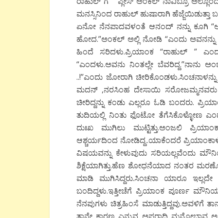
ರಾಹುಲ್ ಗೆ ” ಪ್ಲೀಸ್ ಅಂಕಲ್ ನಾವಿಬ್ರೂ ಅಲ್ಲೊ
ಮನಸ್ಸಿನಿಂದ ರಾಹುಲ್ ಹುಷಾರಾಗಿ ಹೆಜ್ಜೆಯಿಡುತ್ತಾ ಬ
ಏನೋ ನೆನಪಾದವಳಂತೆ ಆನಂದ್ ನನ್ನು ಕೂಗಿ “ಆ
ಹೋದ.”ಅಂಕಲ್ ಅಲ್ಲಿ ನೋಡಿ “ಎಂದು ಅವನನ್ನು ಜ
ಹಿಂದೆ ಸರಿದಳು.ಪ್ರಿಯಾಂಕ “ರಾಹುಲ್ ” ಎಂದಳು
“ಎಂದಳು.ಅವನು ನಿಂತಲ್ಲೇ ಬೆವರಿದ್ದ.”ನಾನು ಅ
..!”ಎಂದು ಜೋರಾಗಿ ಚೀರಿಕೊಂಡಳು.ಸಿಂಚನಾಳನ್ನು ಕರ
ಮದನ್ ,ನರಸಿಂಹ ದೇಸಾಯಿ ಸರೋಜಮ್ಮನವರು ಸ್ವಲ್
ಚೀರಿದ್ದನ್ನು ಕಂಡು ಎಲ್ಲರೂ ಓಡಿ ಬಂದರು. ಪ್ರ
ತುದಿಯಲ್ಲಿ ನಿಂತು ಫೊಟೋ ತೆಗೆಸಿಕೊಳ್ಳೋಣ
ದುಃಖ ಮುಗಿಲು ಮುಟ್ಟಿತ್ತು.ಅಂಜಲಿ ಪ್ರಿಯಾಂಕ
ಆಶ್ಚರ್ಯದಿಂದ ನೋಡಿದ್ದ..ಯಾಕೆಂದರೆ ಪ್ರಿಯಾಂಕಾಳೇ ಅ
ವಿಷಯವನ್ನು ಕೇಳುವುದು ಸರಿಯಲ್ಲವೆಂದು ಮೌನಿಯ
ಶಿಕ್ಷೆಯಾಗಿತ್ತು.ಹೆಣ ಶೋಧನೆಯಾದ ನಂತರ ಮ
ಮಾಡಿ ಮುಗಿಸಿದ್ದರು.ಸಿಂಚನಾ ಯಾರೂ ಇಲ್ಲದೇ 
ಬಂದಿದ್ದಳು.ಇತ್ತೀಚೆಗೆ ಪ್ರಿಯಾಂಕ ಪೂರ್ಣ ಮೌನ
ನೆನಪುಗಳು ಚಿತ್ರಹಿಂಸೆ ಮಾಡುತ್ತಿದ್ದವು.ಅವಳಿಗೆ ತಾನ
ತಾನೇ ಕಾರಣ ಎನ್ನುವ ಅಪರಾಧಿ ಮನೋಭಾವ ಅವಳನ್ನು 