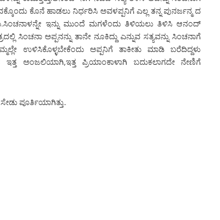
ೊಂದು ಕೊನೆ ಹಾಡಲು ನಿರ್ಧರಿಸಿ ಅವಳಪ್ಪನಿಗೆ ಎಲ್ಲ ತನ್ನ ಪುನರ್ಜನ್ಮ ದ
ು.ಸಿಂಚನಾಳನ್ನೇ ಇನ್ನು ಮುಂದೆ ಮಗಳೆಂದು ತಿಳಿಯಲು ತಿಳಿಸಿ ಆನಂದ್
್ಲಿ ಸಿಂಚನಾ ಅಪ್ಪನನ್ನು ತಾನೇ ನೂಕಿದ್ದು ಎನ್ನುವ ಸತ್ಯವನ್ನು ಸಿಂಚನಾಗೆ
್ಲೇ ಉಳಿಸಿಕೊಳ್ಳಬೇಕೆಂದು ಅಪ್ಪನಿಗೆ ತಾಕೀತು ಮಾಡಿ ಬರೆದಿದ್ದಳು
 ಇತ್ತ ಅಂಜಲಿಯಾಗಿ,ಇತ್ತ ಪ್ರಿಯಾಂಕಾಳಾಗಿ ಬದುಕಲಾಗದೇ ನೇಣಿಗೆ
ೇಡು ಪೂರ್ತಿಯಾಗಿತ್ತು..