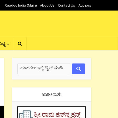
Readoo India (Main)
About Us
Contact Us
Authors
ಿಧ್ಯ
ಜಾಹೀರಾತು