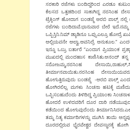
ಸರಕಾರಿ ರಜೆಗಳು ಬಂದಿದ್ದರಿಂದ ಎರಡೂ ಕುಟು
ಕೆಲಸದ ಒತ್ತಡದಿಂದ ಸಾಕಾಗಿದ್ದ ನರಸಿಂಹ ದೇಸಾ
ಟ್ರೆಕ್ಕಿಂಗ್ ಹೋದಾಗ ಬಂಡಜ್ಜೆ ಅರಬಿ ಪಾಲ್ಸ್
ರಜೆಗಳು ಬಂದಿದಾವೆ.ಭಾನುವಾರ ಬೇರೆ ಇದೆ.ನಮ್ಮ ಡ
ಒಪ್ಪಿಸ್ತಿನಿ‌.ನಿಮ್ ಡ್ಯಾಡಿನೂ ಒಪ್ಸು.ಎಲ್ರೂ ಹೋ
ಅಲ್ಲಿಯವನೇ ಅಲ್ವಾ..ಅವನಿದ್ರೆ ಅನುಕೂಲ.” ಎಂದಳ
ಇನ್ನೂ ಒಬ್ರು ಬರ್ತಾರೆ “ಎಂದಾಗ ಪ್ರಿಯಾಂಕ ಪ್
ಮುಖದಲ್ಲಿ ಮಂದಹಾಸ ಕಾಣಿಸಿತು.ಆನಂದ್ ತನ್ನ ಬ
ಸರೋಜಮ್ಮ,ನರಸಿಂಹ ದೇಸಾಯಿ,ರಾಹುಲ್,
ತೀರ್ಮಾನವಾಯಿತು.ನರಸಿಂಹ ದೇಸಾಯಿಯವರು 
ಹೋಗುತ್ತಿರುವುದು ಬಂಡಜ್ಜೆ -ಅರಬಿ ಪಾಲ್ಸ್ ಎ
ಹೋಗಿರಲಿಲ್ಲ. ಮಗಳು ಸಿಂಚನಾ ಹಟಕ್ಕೆ ಮಣಿದ
ಒಪ್ಪಿಸಬಹುದೆಂದು ತಿಳಿದಿದ್ದ ಪ್ರಿಯಾಂಕಾ ಸಿಂಚನಾ
ಹೋದರೆ ಉಳಿದವರಿಗೆ ದೂರ ದಾರಿ ನಡೆಯುವುದು
ಕಡೆಯಿಂದ ಹೋಗುವುದೆಂದು ತೀರ್ಮಾನಿಸಿದರು.ಎಲ
ತಮ್ಮ ನಿತ್ಯ ಕರ್ಮಾದಿಗಳನ್ನು ಮುಗಿಸಿ ತಾಯಿ ಅನ
ದೂರದಲ್ಲಿರುವ ಭೈರವೇಶ್ವರ ದೇವಸ್ಥಾನಕ್ಕೆ ಹೋಗ