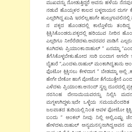
ಮುಖವನ್ನು ನೋಡುತ್ತಿದ್ದರೆ ಅವನು ಹಳೆಯ ನೆನಪುಗಳ
ನಡುವೆ ಹೊಯ್ಸಳರ ಕಾಲದ ಬಳ್ಳರಾಯನ ದುರ್ಗ ಕೋಟ
ಎಲ್ಲರಿಗಿದ್ದ ಖುಷಿ ಇರಲಿಲ್ಲ.ಹಾಗೇ ಹುಲ್ಲುಗಾವಲಿನಲ್ಲ
ನ ಪಕ್ಕದ ಹೊಂಡದಲ್ಲಿ ಕಾಲ್ತೊಳೆದು ತಂದಿ
ಕ್ಲಿಕ್ಕಿಸಿಕೊಂಡರು.ಪಕ್ಕದಲ್ಲಿ ಹರಿಯುವ ನೀರಿ
ಎಲ್ಲರಿಗೂ ನೀರೆರೆಚಿದಳು.ಅವರವರ ಪಾಡಿಗೆ ಎಲ್ಲರೂ 
ಕೂಗಿದಳು ಪ್ರಿಯಾಂಕಾ.ರಾಹುಲ್ ” ಏನಮ್ಮಾ “ಎಂ
ತೆಗೆಸಿಕೊಳ್ಳಬೇಕು.ಹೋದ ಸಾರಿ ಬಂದಾಗ ಆಗಲೇ ಇಲ
ಬೈತಾರೆ “,ಎಂದಳು.ರಾಹುಲ್ ಮಂಕಾಗಿದ್ದ.ತಾನು ಅಂ
ಫೊಟೋ ಕ್ಲಿಕ್ಕಿಸಲು ಕೇಳಿದಾಗ ” ಬೇಡಮ್ಮಾ ಅಲ್ಲಿ 
ಹೇಗೇ ಬೇಕೋ ಹಾಗೆ ಪೋಟೋ ತೆಗೆಯುತ್ತೇನೆ ಎಂದ.”ಪ
ಎಳೆದಳು ಪ್ರಿಯಾಂಕಾ.ಆನಂದ್ ಸ್ವಲ್ಪ ದೂರದಲ್ಲಿ ಪ್ರಕ
ನರಸಿಂಹ ದೇಸಾಯಿಯವರನ್ನು ನಿಲ್ಲಿಸಿ ಮದನ್ ಪೋಟ
ಮಗ್ನಳಾಗಿದ್ದಳು.ಇದೇ ಒಳ್ಳೆಯ ಸಮಯವೆಂದರಿತ ಪ್
ಜಲಪಾತದ ತುದಿಯಲ್ಲಿ ನಿಂತ ಅವಳ ಫೋಟೋ ಕ್ಲಿಕ್ಕಿಸ
ಬಂದು ” ಅಂಕಲ್ ನೀವು ನಿಲ್ಲಿ ಅಲ್ಲಿ,ಎಷ್ಟು ಚ
ಹೇಳಿದಳು.ರಾಹುಲ್ ಅನ್ಯಮನಸ್ಕನಾಗಿದ್ದ.ಅವನ ಮನದ