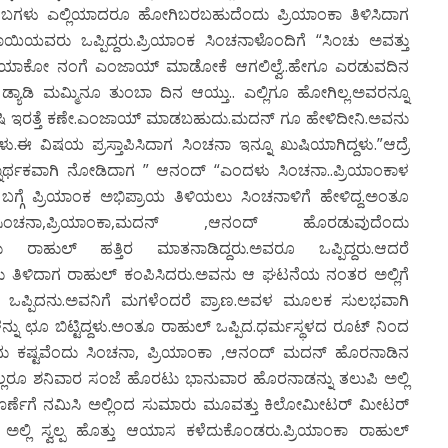
ಂಬಗಳು ಎಲ್ಲಿಯಾದರೂ ಹೋಗಿಬರಬಹುದೆಂದು ಪ್ರಿಯಾಂಕಾ ತಿಳಿಸಿದಾಗ
ಯಿಯವರು ಒಪ್ಪಿದ್ದರು.ಪ್ರಿಯಾಂಕ ಸಿಂಚನಾಳೊಂದಿಗೆ “ಸಿಂಚು ಅವತ್ತು
 ನಲ್ಲಿ ಯಾಕೋ ನಂಗೆ ಎಂಜಾಯ್ ಮಾಡೋಕೆ ಆಗಲಿಲ್ವೆ..ಹೇಗೂ ಎರಡುವದಿನ
್ಯಾಡಿ ಮಮ್ಮಿನೂ ತುಂಬಾ ದಿನ ಆಯ್ತು.. ಎಲ್ಲಿಗೂ ಹೋಗಿಲ್ಲ.ಅವರನ್ನೂ
ದ್ರೆ ಖುಷಿ ಇರತ್ತೆ ಕಣೇ.ಎಂಜಾಯ್ ಮಾಡಬಹುದು.ಮದನ್ ಗೂ ಹೇಳಿದೀನಿ.ಅವನು
ು.ಈ ವಿಷಯ ಪ್ರಸ್ತಾಪಿಸಿದಾಗ ಸಿಂಚನಾ ಇನ್ನೂ ಖುಷಿಯಾಗಿದ್ದಳು.”ಆದ್ರೆ
ರಶ್ನಾರ್ಥಕವಾಗಿ ನೋಡಿದಾಗ ” ಆನಂದ್ “ಎಂದಳು ಸಿಂಚನಾ..ಪ್ರಿಯಾಂಕಾಳ
ಗ್ಗೆ ಪ್ರಿಯಾಂಕ ಅಭಿಪ್ರಾಯ ತಿಳಿಯಲು ಸಿಂಚನಾಳಿಗೆ ಹೇಳಿದ್ದ.ಅಂತೂ
ಸಿಂಚನಾ,ಪ್ರಿಯಾಂಕಾ,ಮದನ್ ,ಆನಂದ್ ಹೊರಡುವುದೆಂದು
ರಾಹುಲ್ ಹತ್ತಿರ ಮಾತನಾಡಿದ್ದರು.ಅವರೂ ಒಪ್ಪಿದ್ದರು.ಆದರೆ
ಂದು ತಿಳಿದಾಗ ರಾಹುಲ್ ಕಂಪಿಸಿದರು.ಅವನು ಆ ಘಟನೆಯ ನಂತರ ಅಲ್ಲಿಗೆ
ು ಒಪ್ಪಿದನು.ಅವನಿಗೆ ಮಗಳೆಂದರೆ ಪ್ರಾಣ.ಅವಳ ಮೂಲಕ ಸುಲಭವಾಗಿ
ಳನ್ನು ಛೂ ಬಿಟ್ಟಿದ್ದಳು.ಅಂತೂ ರಾಹುಲ್ ಒಪ್ಪಿದ.ಧರ್ಮಸ್ಥಳದ ರೂಟ್ ನಿಂದ
 ಕಷ್ಟವೆಂದು ಸಿಂಚನಾ, ಪ್ರಿಯಾಂಕಾ ,ಆನಂದ್ ಮದನ್ ಹೊರನಾಡಿನ
್ಲರೂ ಶನಿವಾರ ಸಂಜೆ ಹೊರಟು ಭಾನುವಾರ ಹೊರನಾಡನ್ನು ತಲುಪಿ ಅಲ್ಲಿ
್ನಪೂರ್ಣೆಗೆ ನಮಿಸಿ ಅಲ್ಲಿಂದ ಸುಮಾರು ಮೂವತ್ತು ಕಿಲೋಮೀಟರ್ ಮೀಟರ್
ಿ ಅಲ್ಲಿ ಸ್ವಲ್ಪ ಹೊತ್ತು ಆಯಾಸ ಕಳೆದುಕೊಂಡರು.ಪ್ರಿಯಾಂಕಾ ರಾಹುಲ್