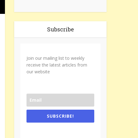
Subscribe
Join our mailing list to weekly
receive the latest articles from
our website
SUBSCRIBE!
One e-mail a week. We don't spam.
Don't forget to check the promotional
tab if you are using gmail.